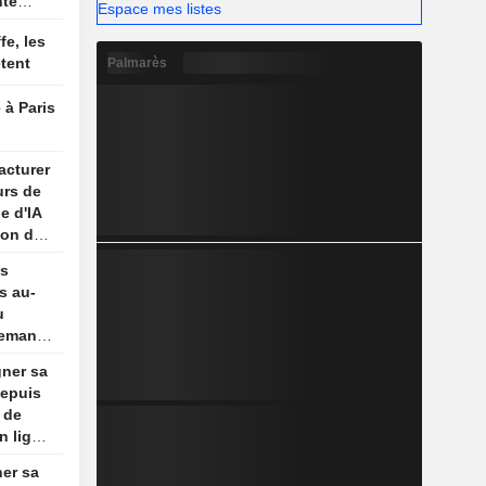
nté
Espace mes listes
cents
fe, les
tent
Palmarès
 à Paris
acturer
urs de
e d'IA
lon des
es
s au-
u
demande
gner sa
depuis
s de
n ligne
ner sa