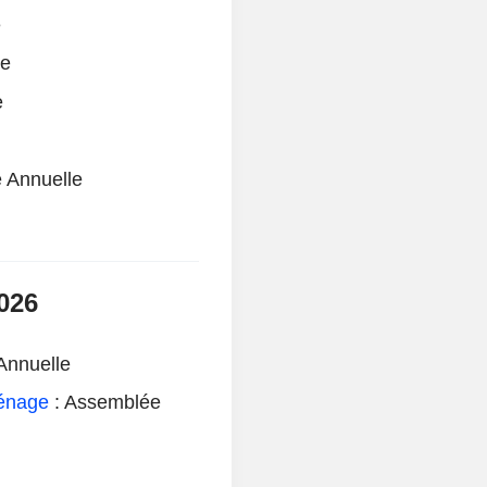
e
le
e
 Annuelle
026
Annuelle
rénage
: Assemblée