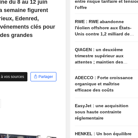
ne du 8 au 12 juin
entre risque tarifaire et tensi
l'offre
a semaine figurent
rieux, Edenred,
RWE : RWE abandonne
événements clés pour
l'éolien offshore aux États-
Unis contre 1,2 milliard de
 des grandes
dollars de l'administration
américaine
QIAGEN : un deuxième
trimestre supérieur aux
attentes ; maintien des
objectifs annuels à l'image
du secteur
 à vos sources
Partager
ADECCO : Forte croissance
organique et maîtrise
efficace des coûts
EasyJet : une acquisition
sous haute contrainte
réglementaire
HENKEL : Un bon équilibre