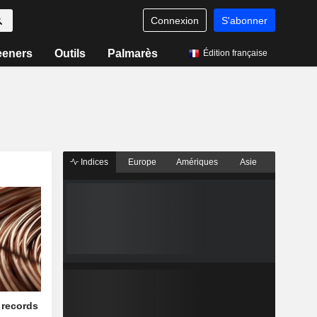
Connexion
S'abonner
eeners
Outils
Palmarès
Édition française
Indices
Europe
Amériques
Asie
 records