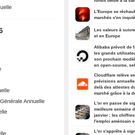
fonds dédié à la sa
mentale des adoles
uelle
L'Europe se réchauf
marchés s'en inquiè
6
Les valeurs à suivre
et en Europe
Alibaba prévoit de f
les grands utilisate
son prochain modèl
en open-source, se
e
sources
Cloudflare relève s
prévisions annuelle
delà des attentes d
elle
marché grâce à la 
liée à l'IA
Générale Annuelle
L'or en passe de si
meilleure semaine 
lle
janvier ; les chiffre
l'emploi américain e
de mire
L'or s'apprête à sig
lle