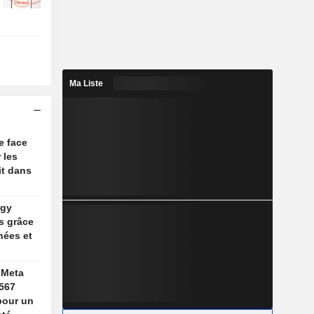
Ma Liste
e face
 les
it dans
ogy
s grâce
nées et
 Meta
567
 pour un