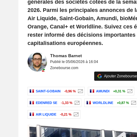
générales des sociétés cotées de la semai
2026. Parmi les principales annonces de l
Air Liquide, Saint-Gobain, Amundi, bioMé
Orange, Canal+ et Worldline. Suivez ces 
rester informé des décisions importantes
capitalisations européennes.
Thomas Barnet
Publié le 05/06/2026 à 16:04
Zonebourse.com
Ajouter Zonebourse
SAINT-GOBAIN
-0,96 %
AMUNDI
+0,31 %
EDENRED SE
-1,33 %
WORLDLINE
+0,87 %
AIR LIQUIDE
-0,21 %