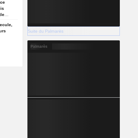
nce
is
 de
n ligne
ecule,
urs
Suite du Palmarès
Palmarès