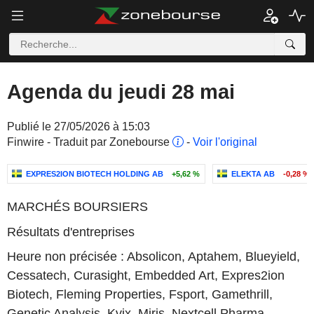
Agenda du jeudi 28 mai
Publié le 27/05/2026 à 15:03
Finwire - Traduit par Zonebourse
-
Voir l'original
EXPRES2ION BIOTECH HOLDING AB
+5,62 %
ELEKTA AB
-0,28 %
MARCHÉS BOURSIERS
Résultats d'entreprises
Heure non précisée : Absolicon, Aptahem, Blueyield,
Cessatech, Curasight, Embedded Art, Expres2ion
Biotech, Fleming Properties, Fsport, Gamethrill,
Genetic Analysis, Kvix, Miris, Nextcell Pharma,