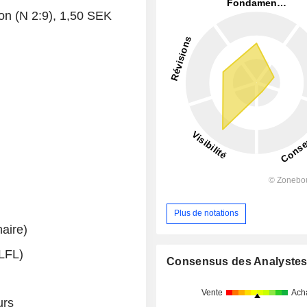
on (N 2:9), 1,50 SEK
Plus de notations
naire)
LFL)
Consensus des Analyste
Vente
Ach
urs