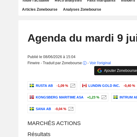
Toute l'actualité
Reco analystes
Faits marquants
Insiders
Articles Zonebourse
Analyses Zonebourse
Agenda du mardi 9 ju
Publié le 08/06/2026 à 15:04
Finwire - Traduit par Zonebourse
-
Voir l'original
Ajouter Zonebourse
RUSTA AB
-1,09 %
LUNDIN GOLD INC.
-0,40 %
KONGSBERG MARITIME ASA
+1,23 %
INTRUM A
SANA AB
-0,04 %
MARCHÉS ACTIONS
Résultats