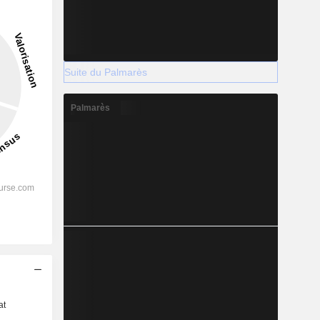
Suite du Palmarès
Palmarès
s
at