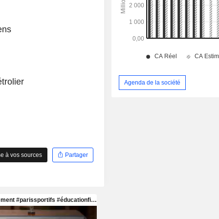
ens
trolier
Agenda de la société
e à vos sources
Partager