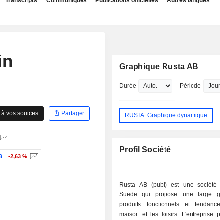
Transcripts
Communiqués
Publications officielles
Autres langues
in
Graphique Rusta AB
Durée
Période
 à vos sources
Partager
RUSTA: Graphique dynamique
Profil Société
B
-2,63 %
Rusta AB (publ) est une société
Suède qui propose une large 
produits fonctionnels et tendan
maison et les loisirs. L'entreprise