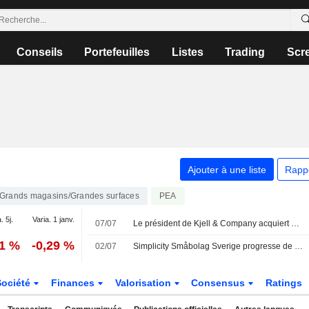
Conseils
Portefeuilles
Listes
Trading
Scr
Ajouter à une liste
Rapp
Grands magasins/Grandes surfaces
PEA
. 5j.
Varia. 1 janv.
07/07
Le président de Kjell & Company acquiert pour 8,5 millions de couronnes d'actions
11 %
-0,29 %
02/07
Simplicity Småbolag Sverige progresse de 0,3 % en juin - forte performance pour Nordnet
Société
Finances
Valorisation
Consensus
Ratings