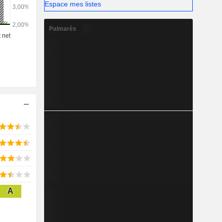
Espace mes listes
Palmarès
A