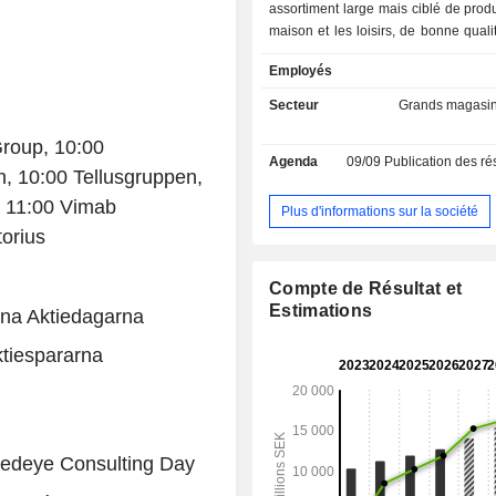
assortiment large mais ciblé de produ
maison et les loisirs, de bonne quali
prix. Son réseau de magasins est co
Employés
le canal de vente en ligne de Ru
Online, qui opère en Suède et en
Secteur
Grands magasi
L'activité de la société est divisé
segments : Suède, Norvège et Autre
roup, 10:00
Agenda
09/09
Publication des résultat
où le segment Suède comprend les v
, 10:00 Tellusgruppen,
les magasins physiques en Suède, 
, 11:00 Vimab
Norvège comprend les ventes 
Plus d'informations sur la société
magasins physiques en Norvège et 
torius
Autres marchés comprend les vente
magasins physiques en Finlan
Compte de Résultat et
Allemagne ainsi que les ventes en
Estimations
rna Aktiedagarna
l'intermédiaire de Rusta Online.
ktiespararna
Redeye Consulting Day