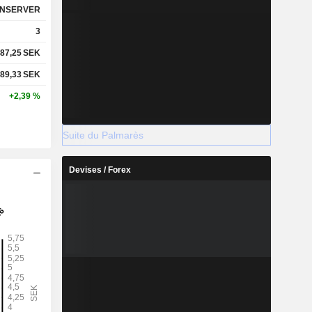
NSERVER
3
87,25
SEK
89,33
SEK
+2,39 %
Suite du Palmarès
Devises / Forex