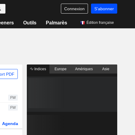
Connexion
S'abonner
eeners
Outils
Palmarès
Édition française
Indices
Europe
Amériques
Asie
ort PDF
FW
FW
Agenda
Secteur
Dérivés