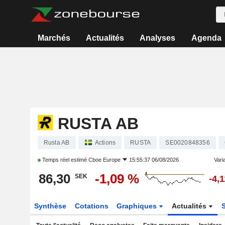
Marchés
Actualités
Analyses
Agenda
RUSTA AB
Rusta AB
Actions
RUSTA
SE0020848356
Temps réel estimé
Cboe Europe
15:55:37 06/08/2026
Varia
86,30
-1,09 %
SEK
-4,
Synthèse
Cotations
Graphiques
Actualités