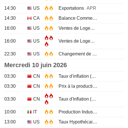
14:30
US
Exportations
APR
14:30
CA
Balance Commerciale
APR
16:00
US
Ventes de Logements Existants (Mensuel)
16:00
US
Ventes de Logements Existants
22:30
US
Changement de stock d'huile brute API
Mercredi 10 juin 2026
03:30
CN
Taux d'inflation (Mensuel)
MAY
03:30
CN
Prix à la production (Annuel)
MA
03:30
CN
Taux d'Inflation (Annuel)
MAY
10:00
IT
Production Industrielle (Mensuel)
13:00
US
Taux Hypothécaire Moyen à 30 ans MBA