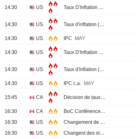
14:30
US
Taux D'Inflation De Base (Mensuel)
14:30
US
Taux d'inflation (Mensuel)
MAY
14:30
US
IPC
MAY
14:30
US
Taux D'Inflation De Base (Annuel)
14:30
US
Taux d'Inflation (Annuel)
MAY
14:30
US
IPC c.a.
MAY
15:45
CA
Décision de taux d'intérêt de la BdC
16:30
CA
BoC Conférence De Presse
16:30
US
Changement de stocks d'essence EIA
16:30
US
Changent des stocks de pétrole brut EIA