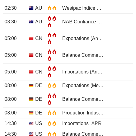
02:30
AU
Westpac Indice De Confiance Des Consommateurs
03:30
AU
NAB Confiance Des Entreprises
05:00
CN
Exportations (Annuelle)
MAY
05:00
CN
Balance Commerciale
MAY
05:00
CN
Importations (Annuel)
MAY
08:00
DE
Exportations (Mensuel)
APR
08:00
DE
Balance Commerciale
APR
08:00
DE
Production Industrielle (Mensuel)
14:30
US
Importations
APR
14:30
US
Balance Commerciale
APR