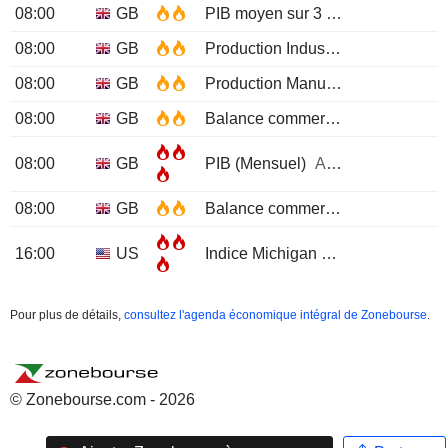
08:00
GB
PIB moyen sur 3 mois
APR
08:00
GB
Production Industrielle (Mensuel)
08:00
GB
Production Manufacturière (Mensuelle)
08:00
GB
Balance commerciale de marchandises hors des EU
08:00
GB
PIB (Mensuel)
APR
08:00
GB
Balance commerciale des marchandises
16:00
US
Indice Michigan de confiance des consommateurs Prél
Pour plus de détails,
consultez l'agenda économique intégral de Zonebourse
.
© Zonebourse.com - 2026