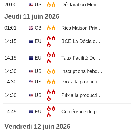
20:00
US
Déclaration Mensuelle Des Budgets
Jeudi 11 juin 2026
01:01
GB
Rics Maison Prix Solde
MAY
14:15
EU
BCE La Décision De Taux D'Intérêt
14:15
EU
Taux Facilité De Dépôt
14:30
US
Inscriptions hebdomadaires au chômage
14:30
US
Prix à la production Core (Mensuel)
14:30
US
Prix à la production (Mensuel)
M
14:45
EU
Conférence de presse de la BCE
Vendredi 12 juin 2026