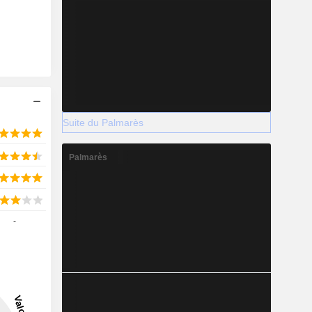
Suite du Palmarès
Palmarès
-