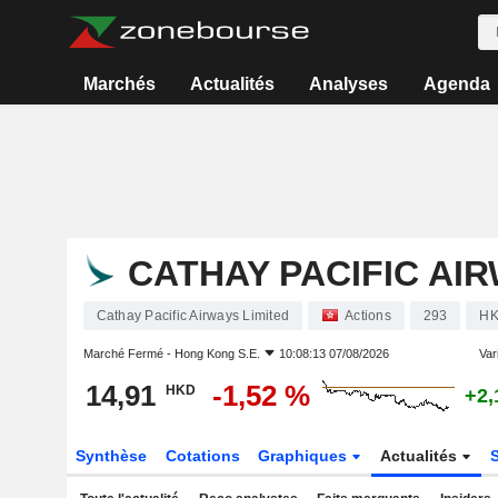
Marchés
Actualités
Analyses
Agenda
CATHAY PACIFIC AIR
Cathay Pacific Airways Limited
Actions
293
HK
Marché Fermé -
Hong Kong S.E.
10:08:13 07/08/2026
Vari
14,91
-1,52 %
HKD
+2,
Synthèse
Cotations
Graphiques
Actualités