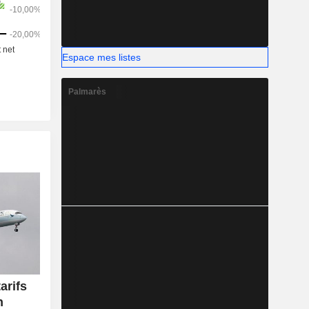
Espace mes listes
Palmarès
arifs
n