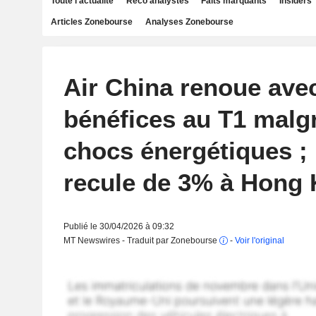
Toute l'actualité
Reco analystes
Faits marquants
Insiders
Articles Zonebourse
Analyses Zonebourse
Air China renoue avec
bénéfices au T1 malgr
chocs énergétiques ; l
recule de 3% à Hong
Publié le 30/04/2026 à 09:32
MT Newswires - Traduit par Zonebourse
-
Voir l'original