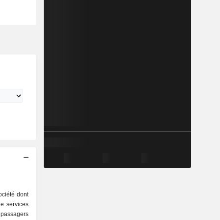
ociété dont
 de services
e passagers