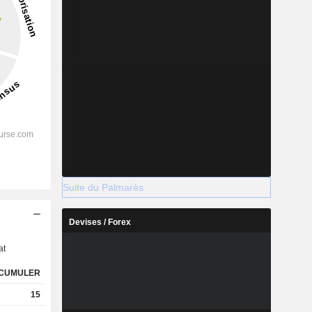
Suite du Palmarès
s
Devises / Forex
at
CUMULER
15