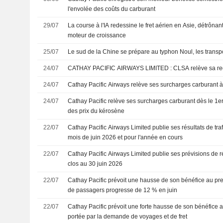
l'envolée des coûts du carburant
29/07
La course à l'IA redessine le fret aérien en Asie, détrôn
moteur de croissance
25/07
Le sud de la Chine se prépare au typhon Noul, les trans
24/07
CATHAY PACIFIC AIRWAYS LIMITED
24/07
Cathay Pacific Airways relève ses surcharges carburant 
24/07
Cathay Pacific relève ses surcharges carburant dès le 1er
des prix du kérosène
22/07
Cathay Pacific Airways Limited publie ses résultats de tra
mois de juin 2026 et pour l'année en cours
22/07
Cathay Pacific Airways Limited publie ses prévisions de r
clos au 30 juin 2026
22/07
Cathay Pacific prévoit une hausse de son bénéfice au pr
de passagers progresse de 12 % en juin
22/07
Cathay Pacific prévoit une forte hausse de son bénéfice 
portée par la demande de voyages et de fret