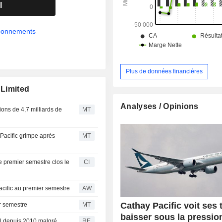
l
abonnements
Plus de données financières
 Limited
Analyses / Opinions
ions de 4,7 milliards de
MT
Pacific grimpe après
MT
le premier semestre clos le
CI
cific au premier semestre
AW
Cathay Pacific voit ses t
er semestre
MT
baisser sous la pressio
el depuis 2010 malgré
RE