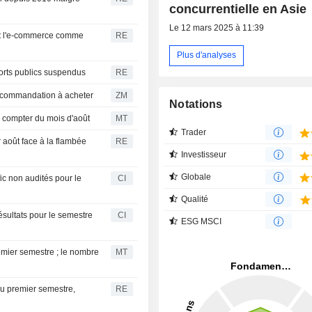
concurrentielle en Asie
Le 12 mars 2025 à 11:39
ant l'e-commerce comme
RE
Plus d'analyses
ports publics suspendus
RE
 : CLSA relève sa recommandation à acheter
ZM
Notations
à compter du mois d'août
MT
Trader
 août face à la flambée
RE
Investisseur
Globale
fic non audités pour le
CI
Qualité
ésultats pour le semestre
CI
ESG MSCI
emier semestre ; le nombre
MT
au premier semestre,
RE