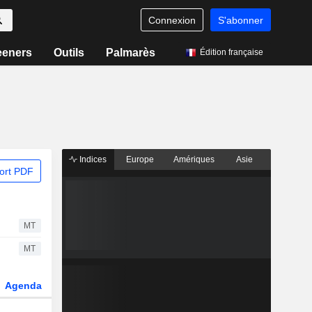
Connexion
S'abonner
eeners
Outils
Palmarès
Édition française
Indices
Europe
Amériques
Asie
ort PDF
MT
MT
Agenda
Secteur
Dérivés
Fonds et ETFs