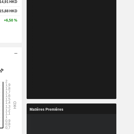
14,91
HKD
15,88
HKD
+6,50 %
Matières Premières