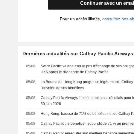
Continuer avec un emai
Pour un accès illimité,
consultez nos 
Dernières actualités sur Cathay Pacific Airways
05/08
Swire Pacific va abaisser le prix d'échange de ses obligat
HK$ après le dividende de Cathay Pacific
05/08
La Bourse de Hong Kong progresse légèrement ; Cathay 
l'envolée de ses bénéfices
05/08
Cathay Pacific Airways Limited publie ses résultats pour 
30 juin 2026
05/08
Hong Kong: hausse de 71% du bénéfice net de Cathay Pa
05/08
Cathay Pacific : le bénéfice net bondit de 71 % au premi
05/08
Cathay Pacific enregistre son meilleur bénéfice semestri