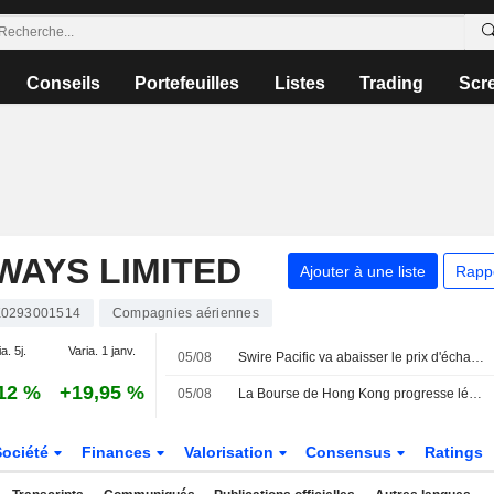
Conseils
Portefeuilles
Listes
Trading
Scr
WAYS LIMITED
Ajouter à une liste
Rapp
0293001514
Compagnies aériennes
a. 5j.
Varia. 1 janv.
05/08
Swire Pacific va abaisser le prix d'échange de ses obligations de 4,7 milliards de HK$ après le dividende de Cathay Pacific
12 %
+19,95 %
05/08
La Bourse de Hong Kong progresse légèrement ; Cathay Pacific grimpe après l'envolée de ses bénéfices
Société
Finances
Valorisation
Consensus
Ratings