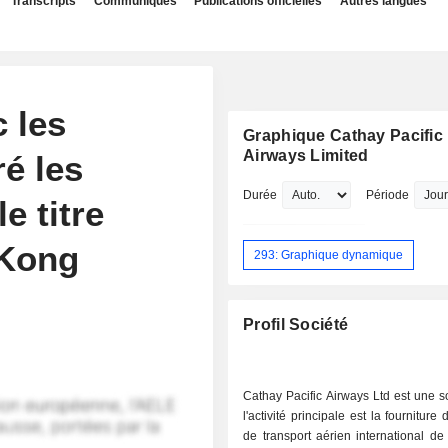
Transcripts
Communiqués
Publications officielles
Autres langues
 les
Graphique Cathay Pacific
Airways Limited
é les
Durée
Période
e titre
 Kong
293: Graphique dynamique
Profil Société
Cathay Pacific Airways Ltd est une s
l'activité principale est la fourniture
de transport aérien international d