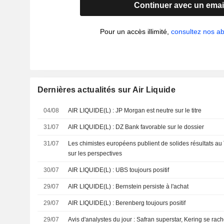
Continuer avec un emai
Pour un accès illimité,
consultez nos 
Dernières actualités sur Air Liquide
04/08
AIR LIQUIDE(L) : JP Morgan est neutre sur le titre
31/07
AIR LIQUIDE(L) : DZ Bank favorable sur le dossier
31/07
Les chimistes européens publient de solides résultats au
sur les perspectives
30/07
AIR LIQUIDE(L) : UBS toujours positif
29/07
AIR LIQUIDE(L) : Bernstein persiste à l'achat
29/07
AIR LIQUIDE(L) : Berenberg toujours positif
29/07
Avis d'analystes du jour : Safran superstar, Kering se rac