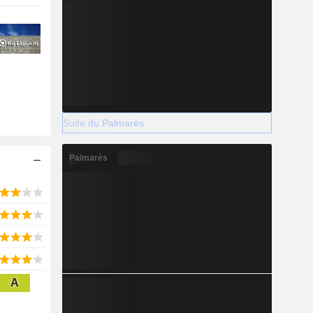
Suite du Palmarès
Palmarès
A