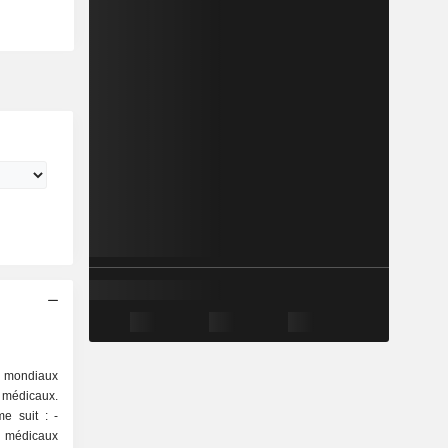
rs mondiaux
t médicaux.
e suit : -
t médicaux