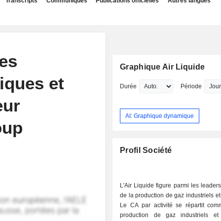
Transcripts
Communiqués
Publications officielles
Autres langues
des
Graphique Air Liquide
iques et
Durée
Période
eur
AI: Graphique dynamique
oup
Profil Société
L'Air Liquide figure parmi les leade
de la production de gaz industriels e
Le CA par activité se répartit comm
production de gaz industriels e