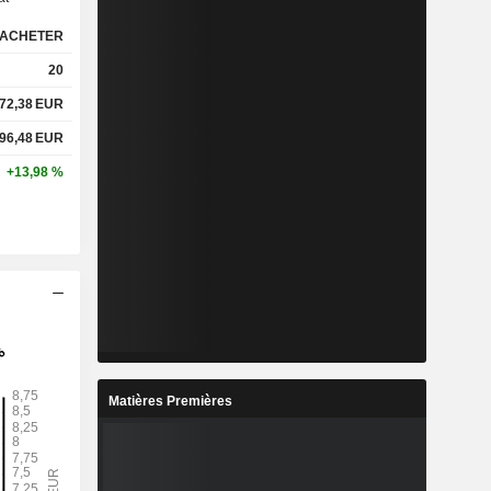
ACHETER
20
72,38
EUR
96,48
EUR
+13,98 %
Matières Premières