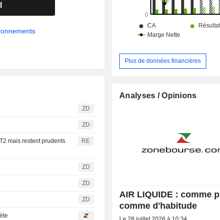
l
abonnements
Plus de données financières
Analyses / Opinions
ZD
ZD
 T2 mais restent prudents
RE
ZD
ZD
AIR LIQUIDE : comme pr
ZD
comme d'habitude
hète
Le 28 juillet 2026 à 10:34