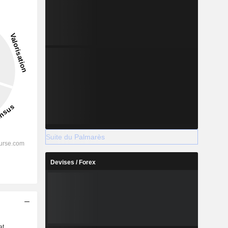
Suite du Palmarès
Devises / Forex
s
at