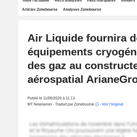
Toute l'actualité
Reco analystes
Faits marquants
Insiders
Articles Zonebourse
Analyses Zonebourse
Air Liquide fournira 
équipements cryogén
des gaz au construct
aérospatial ArianeGr
Publié le 11/06/2026 à 11:13
MT Newswires - Traduit par Zonebourse
-
Voir l'original