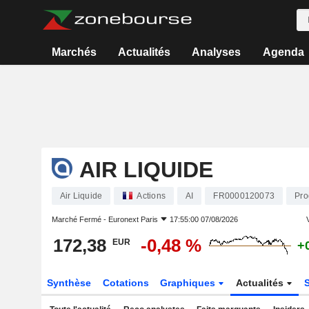
Marchés
Actualités
Analyses
Agenda
AIR LIQUIDE
Air Liquide
Actions
AI
FR0000120073
Pro
Marché Fermé -
Euronext Paris
17:55:00 07/08/2026
V
172,38
-0,48 %
EUR
+
Synthèse
Cotations
Graphiques
Actualités