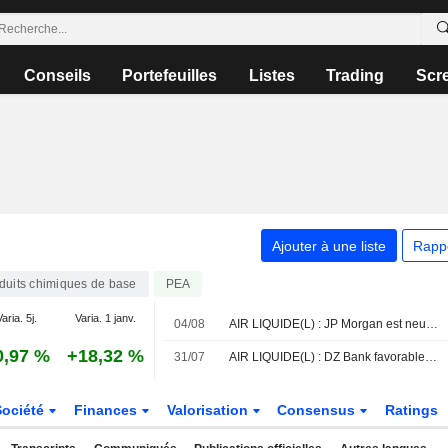
Conseils
Portefeuilles
Listes
Trading
Scr
Ajouter à une liste
Rapp
duits chimiques de base
PEA
aria. 5j.
Varia. 1 janv.
04/08
AIR LIQUIDE(L) : JP Morgan est neutre sur le titre
0,97 %
+18,32 %
31/07
AIR LIQUIDE(L) : DZ Bank favorable sur le dossier
Société
Finances
Valorisation
Consensus
Ratings