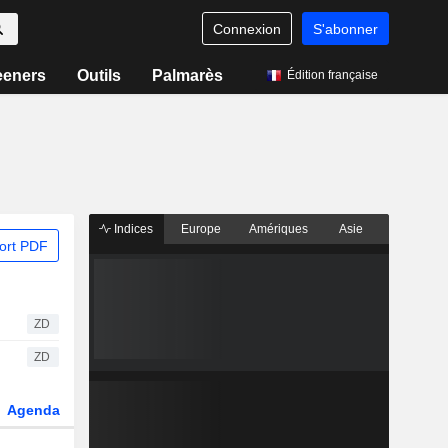
Connexion
S'abonner
eeners
Outils
Palmarès
Édition française
Indices
Europe
Amériques
Asie
ort PDF
ZD
ZD
Agenda
Secteur
Dérivés
Fonds et ETFs