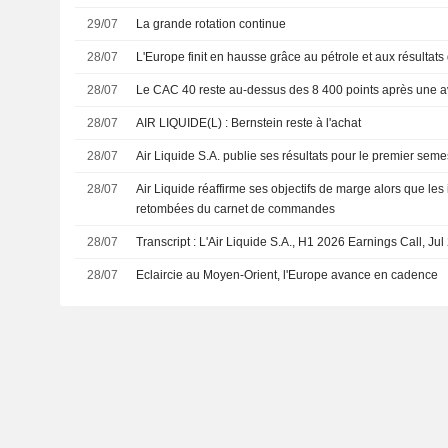
29/07
La grande rotation continue
28/07
L'Europe finit en hausse grâce au pétrole et aux résultats
28/07
Le CAC 40 reste au-dessus des 8 400 points après une a
28/07
AIR LIQUIDE(L) : Bernstein reste à l'achat
28/07
Air Liquide S.A. publie ses résultats pour le premier seme
28/07
Air Liquide réaffirme ses objectifs de marge alors que les
retombées du carnet de commandes
28/07
Transcript : L'Air Liquide S.A., H1 2026 Earnings Call, Jul
28/07
Eclaircie au Moyen-Orient, l'Europe avance en cadence