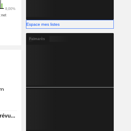
Espace mes listes
Palmarès
évu...