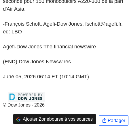
seconde pour 150 monocouloirs A220-300 de la part
d'Air Asia.
-François Schott, Agefi-Dow Jones, fschott@agefi.fr,
ed: LBO
Agefi-Dow Jones The financial newswire
(END) Dow Jones Newswires
June 05, 2026 06:14 ET (10:14 GMT)
© Dow Jones - 2026
Ajouter Zonebourse à vos sources
Partager