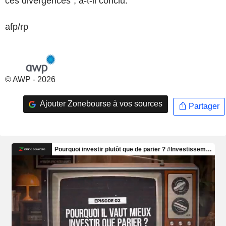
ces divergences", a-t-il conclu.
afp/rp
© AWP - 2026
Ajouter Zonebourse à vos sources
Partager