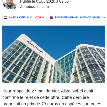
Publié le 03/06/2026 à 09:55
Zonebourse.com
AKZO NOBEL N.V.
-0,06 %
THE SHERWIN-WILLIAMS COMPANY
+1
Pour rappel, le 27 mai dernier, Akzo Nobel avait
confirmé le rejet de cette offre. Cette dernière
proposait un prix de 73 euros en espèces sur toutes