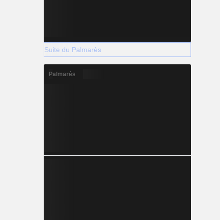
Suite du Palmarès
Palmarès