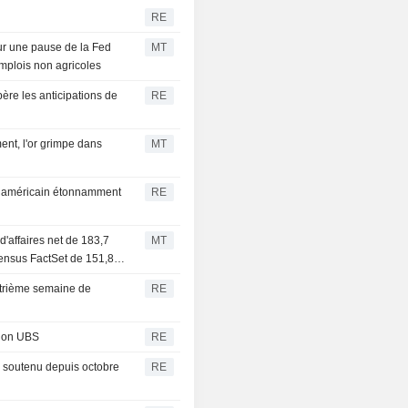
RE
sur une pause de la Fed
MT
emplois non agricoles
ère les anticipations de
RE
ent, l'or grimpe dans
MT
loi américain étonnamment
RE
 d'affaires net de 183,7
MT
sensus FactSet de 151,8
atrième semaine de
RE
elon UBS
RE
s soutenu depuis octobre
RE