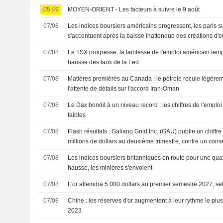
05:49
MOYEN-ORIENT - Les facteurs à suivre le 9 août
07/08
Les indices boursiers américains progressent, les paris 
s'accentuent après la baisse inattendue des créations d'
07/08
Le TSX progresse, la faiblesse de l'emploi américain temp
hausse des taux de la Fed
07/08
Matières premières au Canada : le pétrole recule légèrem
l'attente de détails sur l'accord Iran-Oman
07/08
Le Dax bondit à un niveau record : les chiffres de l'emp
faibles
07/08
Flash résultats : Galiano Gold Inc. (GAU) publie un chiffre
millions de dollars au deuxième trimestre, contre un con
millions de dollars
07/08
Les indices boursiers britanniques en route pour une qu
hausse, les minières s'envolent
07/08
L'or atteindra 5 000 dollars au premier semestre 2027, s
07/08
Chine : les réserves d'or augmentent à leur rythme le plu
2023