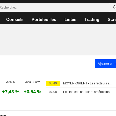
Conseils
Portefeuilles
Listes
Trading
Scr
Ajouter à u
Varia. 5j.
Varia. 1 janv.
05:49
MOYEN-ORIENT - Les facteurs à suivre le 9 août
+7,43 %
+0,54 %
07/08
Les indices boursiers américains progressent, les paris sur une pause de la Fed s'accentuent après la baisse inattendue des créations d'emplois non agricoles
urse