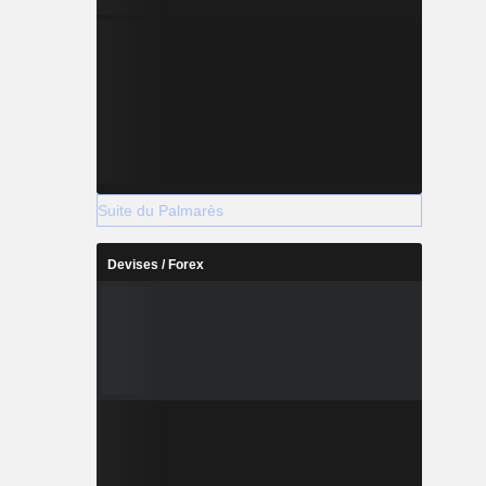
Suite du Palmarès
Devises / Forex