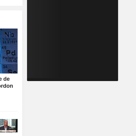
e de
ordon