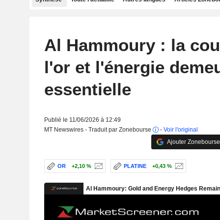
Al Hammoury : la cou
l'or et l'énergie deme
essentielle
Publié le 11/06/2026 à 12:49
MT Newswires - Traduit par Zonebourse
-
Voir l'original
Ajouter Zonebourse
OR
+2,10 %
PLATINE
+0,43 %