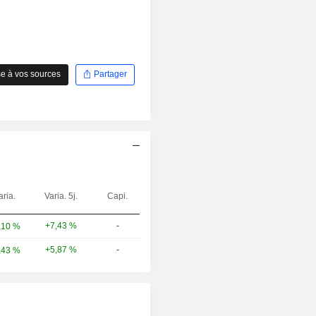
e à vos sources
Partager
aria.
Varia. 5j.
Capi.
+7,43 %
-
,10 %
+5,87 %
-
,43 %