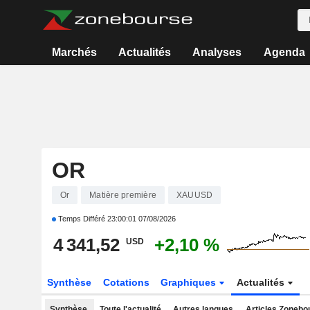
Marchés
Actualités
Analyses
Agenda
OR
Or
Matière première
XAUUSD
Temps Différé
23:00:01 07/08/2026
4 341,52
+2,10 %
USD
Synthèse
Cotations
Graphiques
Actualités
Synthèse
Toute l'actualité
Autres langues
Articles Zonebo