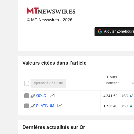
© MT Newswires - 2026
Ajouter Zonebours
Valeurs citées dans l'article
Cours
Ajouter à une liste
indicatif
V
GOLD
4 341,52
USD
+2
PLATINUM
1 736,40
USD
+0
Dernières actualités sur Or