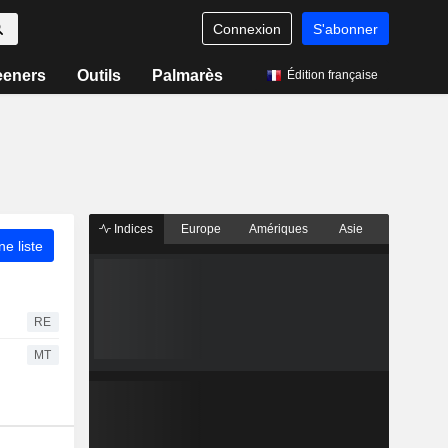
Connexion
S'abonner
eeners
Outils
Palmarès
Édition française
Indices
Europe
Amériques
Asie
ne liste
RE
MT