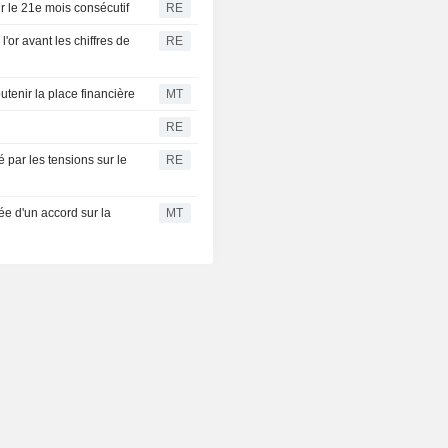
r le 21e mois consécutif
RE
'or avant les chiffres de
RE
tenir la place financière
MT
RE
é par les tensions sur le
RE
ée d'un accord sur la
MT