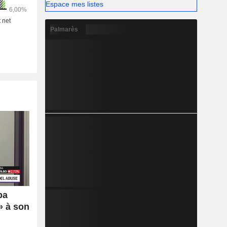
Espace mes listes
Palmarès
ba
 » à son