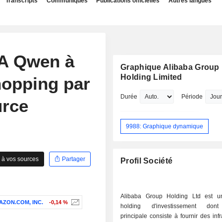
Transcripts
Communiqués
Publications officielles
Autres langues
'IA Qwen à
Graphique Alibaba Group
Holding Limited
hopping par
Durée
Période
urce
9988: Graphique dynamique
 à vos sources
Partager
Profil Société
Alibaba Group Holding Ltd est u
AZON.COM, INC.
-0,14 %
holding d'investissement dont l
principale consiste à fournir des infr