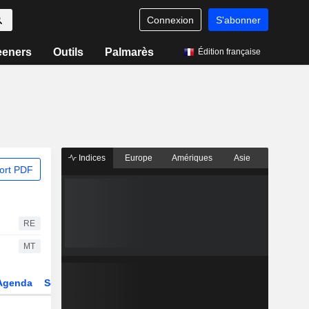
Connexion
S'abonner
eeners
Outils
Palmarès
Édition française
Indices
Europe
Amériques
Asie
ort PDF
RE
MT
Agenda
Secteur
Dérivés
Fonds et ETFs