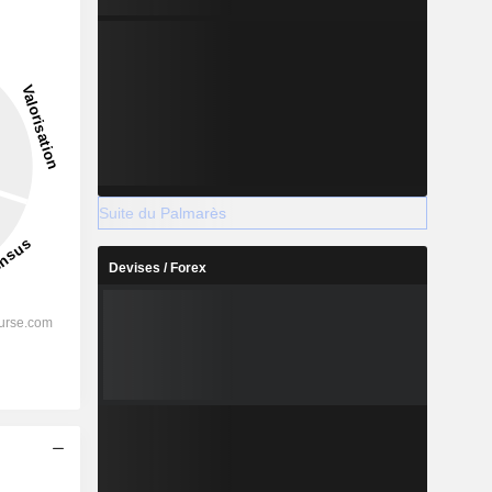
Suite du Palmarès
Devises / Forex
s