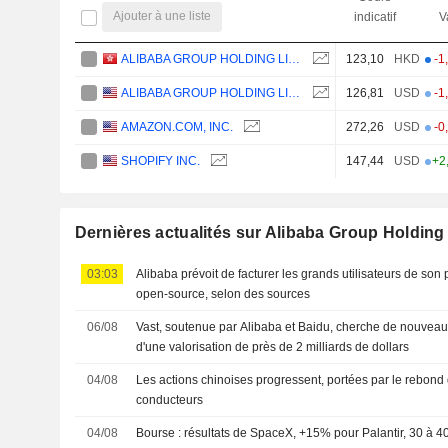
Ajouter à une liste
indicatif
V
ALIBABA GROUP HOLDING LIMITED
123,10
HKD
-1
ALIBABA GROUP HOLDING LIMITED
126,81
USD
-1
AMAZON.COM, INC.
272,26
USD
-0
SHOPIFY INC.
147,44
USD
+2
Dernières actualités sur Alibaba Group Holding
03:03
Alibaba prévoit de facturer les grands utilisateurs de son
open-source, selon des sources
06/08
Vast, soutenue par Alibaba et Baidu, cherche de nouveau
d'une valorisation de près de 2 milliards de dollars
04/08
Les actions chinoises progressent, portées par le rebond d
conducteurs
04/08
Bourse : résultats de SpaceX, +15% pour Palantir, 30 à