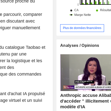
 source proche du
 parcourir, comparer
n en discutant avec
 naviguer manuellement
Plus de données financières
Analyses / Opinions
du catalogue Taobao et
outenu par une
r la logistique et les
ent des
orique des commandes
ant d'achat IA propulsé
Anthropic accuse Aliba
ge virtuel et un suivi
d'accéder " illicitement
modèle d'IA