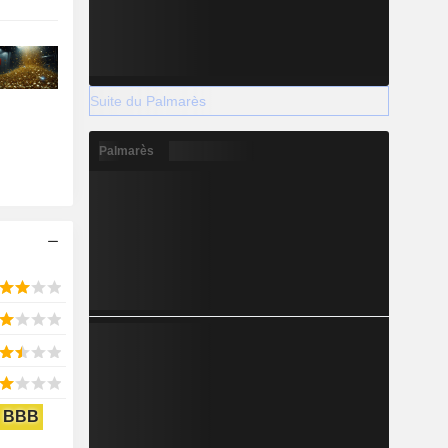
Suite du Palmarès
Palmarès
BBB