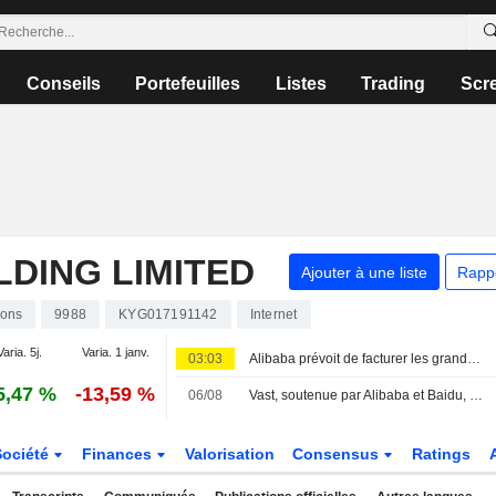
Conseils
Portefeuilles
Listes
Trading
Scr
DING LIMITED
Ajouter à une liste
Rapp
ions
9988
KYG017191142
Internet
Varia. 5j.
Varia. 1 janv.
03:03
Alibaba prévoit de facturer les grands utilisateurs de son prochain modèle d'IA en open-source, selon des sources
5,47 %
-13,59 %
06/08
Vast, soutenue par Alibaba et Baidu, cherche de nouveaux capitaux sur la base d'une valorisation de près de 2 milliards de dollars
Société
Finances
Valorisation
Consensus
Ratings