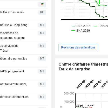
e l'IA et des semi-
RE
en bourse à Hong Kong
MT
es services de
MT
ligataires reculent
les services de
MT
Révisions des estimations
 Trésor
tionnaire portent les
MT
Chiffre d'affaires trimestrie
Taux de surprise
 d'ADR progressent
MT
ant l'ouverture lundi,
MT
étrole soutiennent les
MT