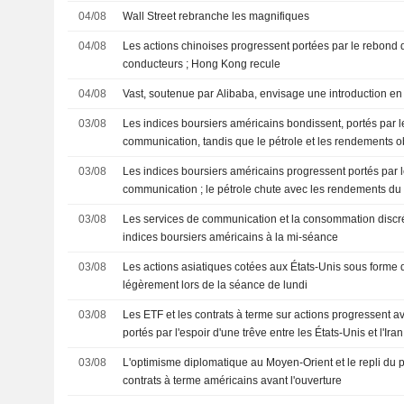
04/08
Wall Street rebranche les magnifiques
04/08
Les actions chinoises progressent portées par le rebond d
conducteurs ; Hong Kong recule
04/08
Vast, soutenue par Alibaba, envisage une introduction 
03/08
Les indices boursiers américains bondissent, portés par l
communication, tandis que le pétrole et les rendements ob
03/08
Les indices boursiers américains progressent portés par 
communication ; le pétrole chute avec les rendements du
03/08
Les services de communication et la consommation discré
indices boursiers américains à la mi-séance
03/08
Les actions asiatiques cotées aux États-Unis sous forme
légèrement lors de la séance de lundi
03/08
Les ETF et les contrats à terme sur actions progressent av
portés par l'espoir d'une trêve entre les États-Unis et l'Iran
03/08
L'optimisme diplomatique au Moyen-Orient et le repli du p
contrats à terme américains avant l'ouverture