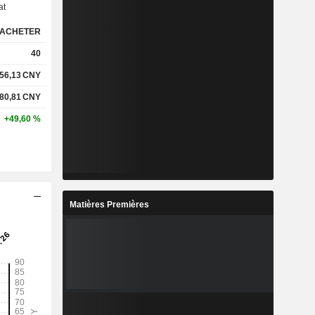
at
ACHETER
40
56,13
CNY
280,81
CNY
+49,60 %
Matières Premières