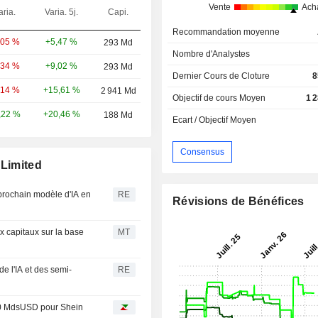
Vente
Ach
aria.
Varia. 5j.
Capi.
Recommandation moyenne
+5,47 %
,05 %
293 Md
Nombre d'Analystes
+9,02 %
,34 %
293 Md
Dernier Cours de Cloture
8
+15,61 %
,14 %
2 941 Md
Objectif de cours Moyen
1 
+20,46 %
,22 %
188 Md
Ecart / Objectif Moyen
Consensus
 Limited
 prochain modèle d'IA en
RE
Révisions de Bénéfices
x capitaux sur la base
MT
e l'IA et des semi-
RE
 40 MdsUSD pour Shein