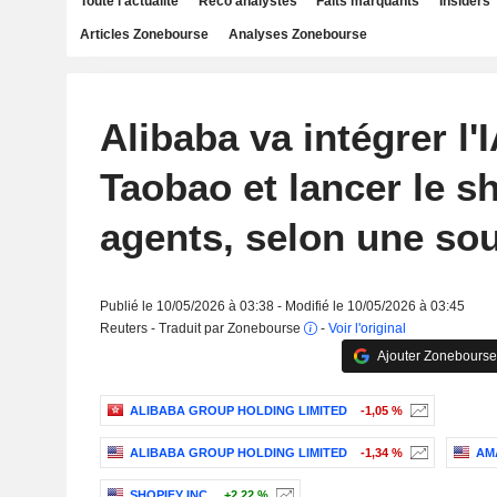
Toute l'actualité
Reco analystes
Faits marquants
Insiders
Articles Zonebourse
Analyses Zonebourse
Alibaba va intégrer l
Taobao et lancer le s
agents, selon une so
Publié le 10/05/2026 à 03:38 - Modifié le 10/05/2026 à 03:45
Reuters - Traduit par Zonebourse
-
Voir l'original
Ajouter Zonebourse
ALIBABA GROUP HOLDING LIMITED
-1,05 %
ALIBABA GROUP HOLDING LIMITED
-1,34 %
AM
SHOPIFY INC.
+2,22 %