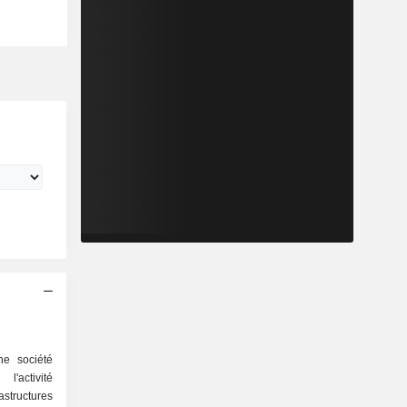
ne société
'activité
astructures