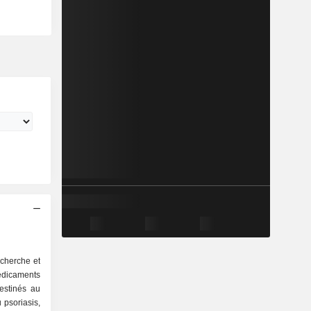
echerche et
caments
estinés au
u psoriasis,