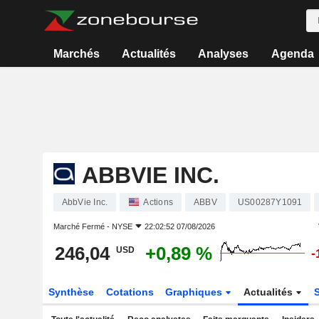
Marchés
Actualités
Analyses
Agenda
ABBVIE INC.
AbbVie Inc.
Actions
ABBV
US00287Y1091
Marché Fermé -
NYSE
22:02:52 07/08/2026
246,04
+0,89 %
USD
-
Synthèse
Cotations
Graphiques
Actualités