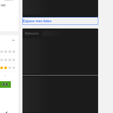
Espace mes listes
Palmarès
-
AA