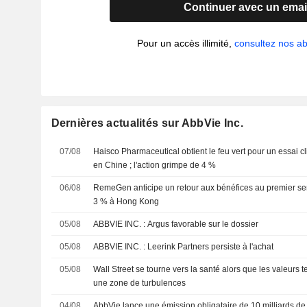
Continuer avec un emai
Pour un accès illimité,
consultez nos 
Dernières actualités sur AbbVie Inc.
07/08
Haisco Pharmaceutical obtient le feu vert pour un essai cl
en Chine ; l'action grimpe de 4 %
06/08
RemeGen anticipe un retour aux bénéfices au premier seme
3 % à Hong Kong
05/08
ABBVIE INC. : Argus favorable sur le dossier
05/08
ABBVIE INC. : Leerink Partners persiste à l'achat
05/08
Wall Street se tourne vers la santé alors que les valeurs 
une zone de turbulences
04/08
AbbVie lance une émission obligataire de 10 milliards de 