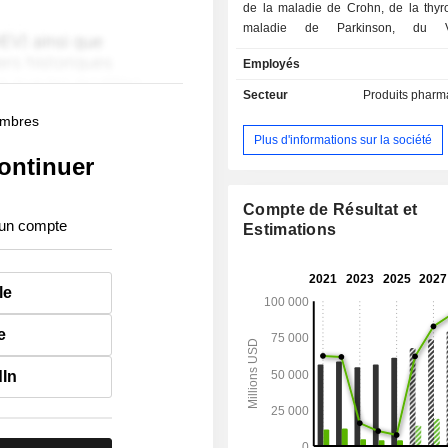
de la maladie de Crohn, de la thyro
maladie de Parkinson, du 
complications de la mucoviscidose,
Employés
taux de testostérone, et des com
associées à la maladie rénale chron
Secteur
Produits pharm
répartition géographique du CA est la
membres
Etats-Unis (76,2%), Allemagne (2,
Plus d'informations sur la société
(2,1%), Canada (2%), Chine (1,6
ontinuer
(1,3%), Royaume-Uni (1%), Espagne (
(0,9%), Brésil (0,8%), Australie (0,8%
(9,5%).
Compte de Résultat et
 un compte
Estimations
le
e
dIn