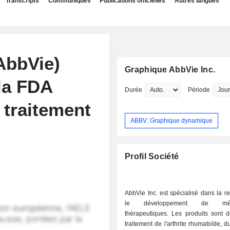
Transcripts
Communiqués
Publications officielles
Autres langues
AbbVie)
Graphique AbbVie Inc.
 la FDA
Durée
Période
 traitement
ABBV: Graphique dynamique
Profil Société
AbbVie Inc. est spécialisé dans la r
le développement de médi
thérapeutiques. Les produits sont d
traitement de l'arthrite rhumatoïde, d