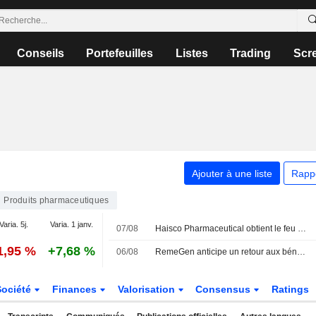
Conseils
Portefeuilles
Listes
Trading
Scr
Ajouter à une liste
Rapp
Produits pharmaceutiques
Varia. 5j.
Varia. 1 janv.
07/08
Haisco Pharmaceutical obtient le feu vert pour un essai clinique contre la migraine en Chine ; l'action grimpe de 4 %
1,95 %
+7,68 %
06/08
RemeGen anticipe un retour aux bénéfices au premier semestre ; l'action recule de 3 % à Hong Kong
Société
Finances
Valorisation
Consensus
Ratings