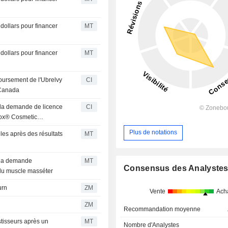
dollars pour financer
MT
dollars pour financer
MT
oursement de l'Ubrelvy
CI
 Canada
 la demande de licence
CI
tox® Cosmetic
Plus de notations
les après des résultats
MT
e la demande
MT
Consensus des Analyste
du muscle masséter
burn
ZM
Vente
Ach
ZM
Recommandation moyenne
stisseurs après un
MT
Nombre d'Analystes