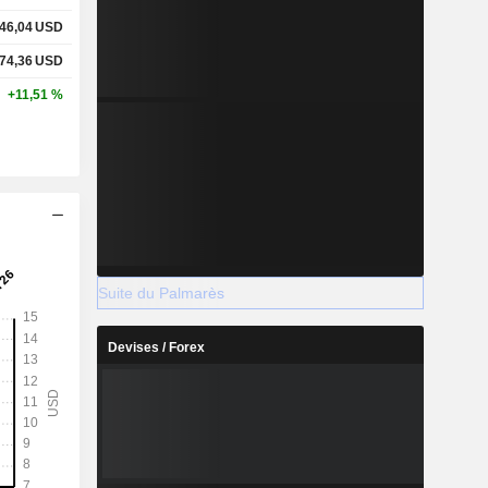
46,04
USD
74,36
USD
+11,51 %
Suite du Palmarès
Devises / Forex