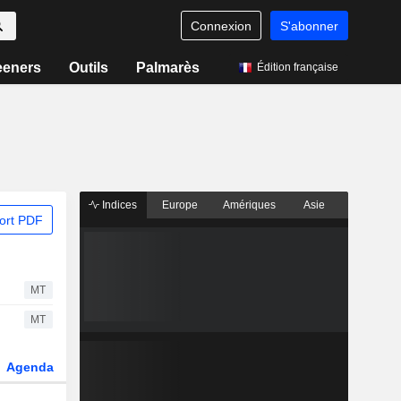
Connexion
S'abonner
eeners
Outils
Palmarès
Édition française
Indices
Europe
Amériques
Asie
ort PDF
MT
MT
Agenda
Secteur
Dérivés
Fonds et ETFs