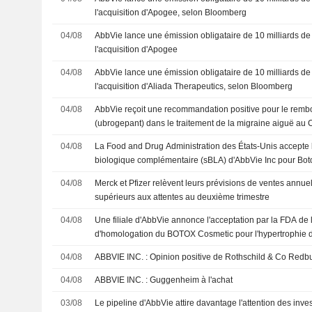
l'acquisition d'Apogee, selon Bloomberg
04/08
AbbVie lance une émission obligataire de 10 milliards de 
l'acquisition d'Apogee
04/08
AbbVie lance une émission obligataire de 10 milliards de 
l'acquisition d'Aliada Therapeutics, selon Bloomberg
04/08
AbbVie reçoit une recommandation positive pour le remb
(ubrogepant) dans le traitement de la migraine aiguë au
04/08
La Food and Drug Administration des États-Unis accepte
biologique complémentaire (sBLA) d'AbbVie Inc pour Bo
(onabotulinumtoxinA)
04/08
Merck et Pfizer relèvent leurs prévisions de ventes annuel
supérieurs aux attentes au deuxième trimestre
04/08
Une filiale d'AbbVie annonce l'acceptation par la FDA d
d'homologation du BOTOX Cosmetic pour l'hypertrophie 
04/08
ABBVIE INC. : Opinion positive de Rothschild & Co Red
04/08
ABBVIE INC. : Guggenheim à l'achat
03/08
Le pipeline d'AbbVie attire davantage l'attention des inve