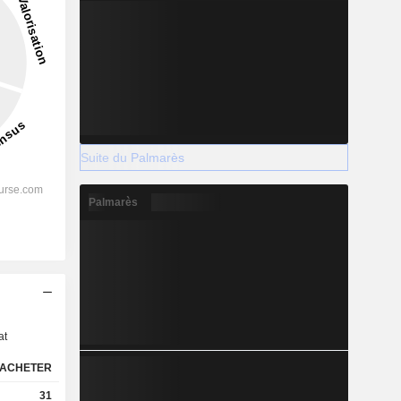
Suite du Palmarès
Palmarès
s
at
ACHETER
31