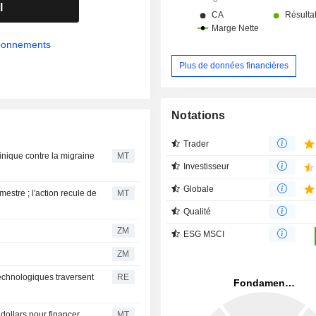
l
abonnements
Plus de données financières
Notations
Trader
inique contre la migraine
MT
Investisseur
Globale
stre ; l'action recule de
MT
Qualité
ZM
ESG MSCI
ZM
technologiques traversent
RE
dollars pour financer
MT