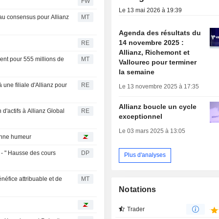
FW
Le 13 mai 2026 à 19:39
 au consensus pour Allianz
MT
Agenda des résultats du
14 novembre 2025 :
RE
Allianz, Richemont et
ent pour 555 millions de
MT
Vallourec pour terminer
la semaine
une filiale d'Allianz pour
RE
Le 13 novembre 2025 à 17:35
Allianz boucle un cycle
d'actifs à Allianz Global
RE
exceptionnel
Le 03 mars 2025 à 13:05
onne humeur
 - " Hausse des cours
DP
Plus d'analyses
néfice attribuable et de
MT
Notations
Trader