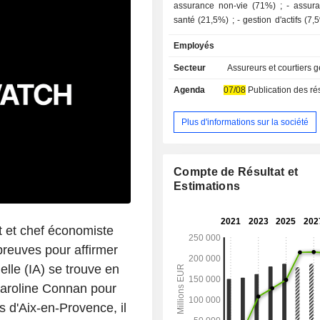
assurance non-vie (71%) ; - assurance vie et
santé (21,5%) ; - gestion d'actifs (7,5%) : 2 512
MdsEUR d'actifs gérés à fin 2025.
Employés
Secteur
Assureurs et courtiers g
Agenda
07/08
Publication des résultat
Plus d'informations sur la société
Compte de Résultat et
Estimations
t et chef économiste
 preuves pour affirmer
ielle (IA) se trouve en
Caroline Connan pour
d'Aix-en-Provence, il