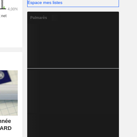
Espace mes listes
Palmarès
nnée
'IARD