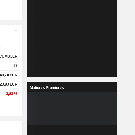
s
at
CUMULER
17
40,70
EUR
23,83
EUR
Matières Premières
-3,83 %