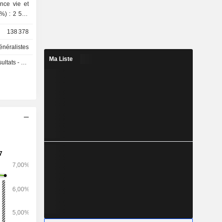
138 378
énéralistes
Ma Liste
s - Q2 2026