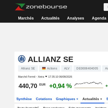
Marchés
Actualités
Analyses
Agenda
ALLIANZ SE
Allianz SE
Actions
ALV
DE0008404005
As
Marché Fermé -
Xetra
17:35:10 06/08/2026
440,70
+0,94 %
EUR
+
Synthèse
Cotations
Graphiques
Actualités