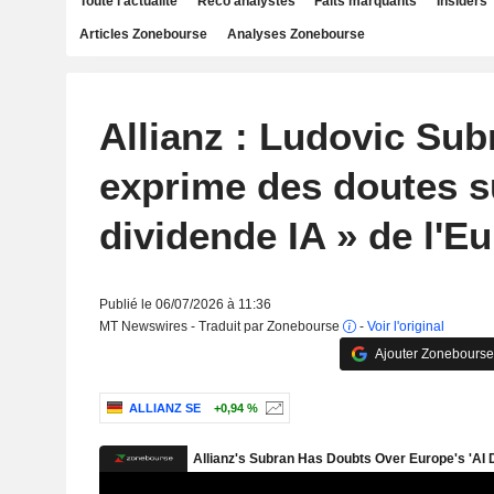
Toute l'actualité
Reco analystes
Faits marquants
Insiders
Articles Zonebourse
Analyses Zonebourse
Allianz : Ludovic Sub
exprime des doutes su
dividende IA » de l'E
Publié le 06/07/2026 à 11:36
MT Newswires - Traduit par Zonebourse
-
Voir l'original
Ajouter Zonebourse
ALLIANZ SE
+0,94 %