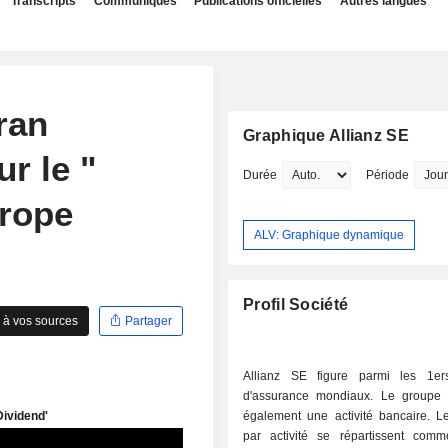
Transcripts
Communiqués
Publications officielles
Autres langues
ran
Graphique Allianz SE
r le "
Durée
Période
urope
ALV: Graphique dynamique
Profil Société
 à vos sources
Partager
Allianz SE figure parmi les 1er
d'assurance mondiaux. Le groupe
également une activité bancaire. L
par activité se répartissent comme