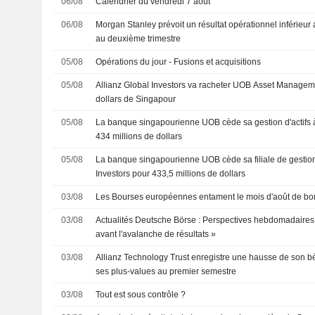
06/08
Calendrier du vendredi 7 août
06/08
Morgan Stanley prévoit un résultat opérationnel inférieur
au deuxième trimestre
05/08
Opérations du jour - Fusions et acquisitions
05/08
Allianz Global Investors va racheter UOB Asset Managem
dollars de Singapour
05/08
La banque singapourienne UOB cède sa gestion d'actifs à 
434 millions de dollars
05/08
La banque singapourienne UOB cède sa filiale de gestion 
Investors pour 433,5 millions de dollars
03/08
Les Bourses européennes entament le mois d'août de b
03/08
Actualités Deutsche Börse : Perspectives hebdomadaires
avant l'avalanche de résultats »
03/08
Allianz Technology Trust enregistre une hausse de son bé
ses plus-values au premier semestre
03/08
Tout est sous contrôle ?