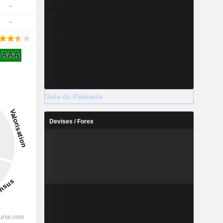
-
-
AAA
Suite du Palmarès
Devises / Forex