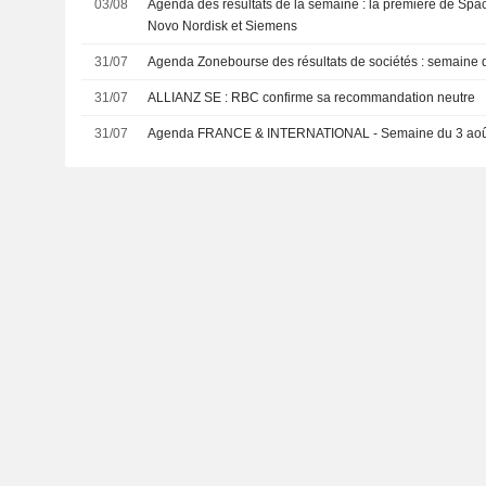
03/08
Agenda des résultats de la semaine : la première de Spac
Novo Nordisk et Siemens
31/07
Agenda Zonebourse des résultats de sociétés : semaine 
31/07
ALLIANZ SE : RBC confirme sa recommandation neutre
31/07
Agenda FRANCE & INTERNATIONAL - Semaine du 3 aoû