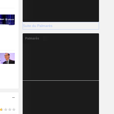
Suite du Palmarès
Palmarès