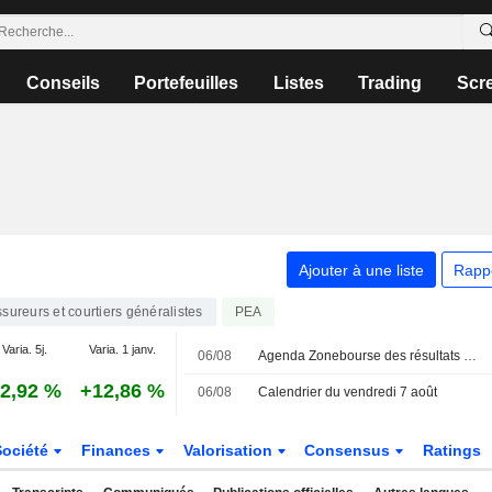
Conseils
Portefeuilles
Listes
Trading
Scr
Ajouter à une liste
Rapp
sureurs et courtiers généralistes
PEA
Varia. 5j.
Varia. 1 janv.
06/08
Agenda Zonebourse des résultats de sociétés : le 7 août 2026
2,92 %
+12,86 %
06/08
Calendrier du vendredi 7 août
Société
Finances
Valorisation
Consensus
Ratings