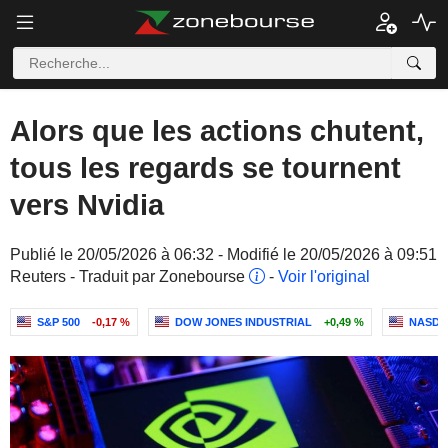
Alors que les actions chutent,
tous les regards se tournent
vers Nvidia
Publié le 20/05/2026 à 06:32 - Modifié le 20/05/2026 à 09:51
Reuters - Traduit par Zonebourse
-
Voir l'original
S&P 500
-0,17 %
DOW JONES INDUSTRIAL
+0,49 %
NASDA