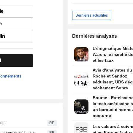
l'indice FAO
le
Dernières actualités
e
dIn
Dernières analyses
L'énigmatique Miste
Warsh, le marché du
l
et les taux
Avis d'analystes du 
abonnements
Roche et Sandoz
séduisent, UBS dég
sèchement Sopra
Bourse : Eutelsat so
la tech américaine s
un baroud d'honne
nocturne
ture
RE
Les valeurs à suivre
et en Europe (actual
L'Arabie saoudite, la Turquie et le Pakistan vont signer un accord de défense commun-sources
RE