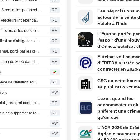
Les données sur l'inflation vont tester les records de Wall Street et les perspectives de taux de la Fed
RE
Les négociations a
autour de la vente 
États-Unis : certains objectifs progressistes séduisent les électeurs indépendants, selon un sondage Reuters/Ipsos
RE
Rafale à l'Inde
Wall Street : l'inflation va mettre à l'épreuve les records boursiers et les perspectives de taux de la Fed
RE
L'Europe portée par
l'espoir d'une réouv
L'Afrique du Sud lève 1 milliard de rands lors d'une adjudication d'obligations indexées sur l'inflation
RE
d'Ormuz, Eutelsat c
Le cuivre s'apprête à signer sa meilleure semaine depuis mai, porté par les craintes sur l'offre et la faiblesse des stocks
RE
Eutelsat voit sa ma
Poutine ouvre la voie à la cession par l'État de sa participation de 30 % dans le plus grand aéroport de Moscou
RE
d'EBITDA ajustée s
contracter en 2025-
s
CSG en nette hauss
Karina Kubelkova (Banque centrale tchèque) : la persistance de l'inflation sous-jacente reste la préoccupation majeure
RE
sa publication trime
 maïs
AW
Luxe : quand les
S&P 500 et Dow Jones stables avant les chiffres de l'emploi ; les semi-conducteurs et les logiciels progressent
RE
consommateurs chi
préfèrent une crème
Le fonds souverain norvégien s'oppose au projet américain de supprimer le reporting climatique des entreprises
RE
qu'un sac
AW
L'ACR 2026 de Créd
Agricole souscrite 
n
AW