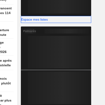
vancent
des 114
Espace mes listes
erture
Palmarès
hute
rge
e
2026
e après
strielle
nois
 plutôt
it
par plus