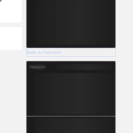
s
Suite du Palmarès
Palmarès