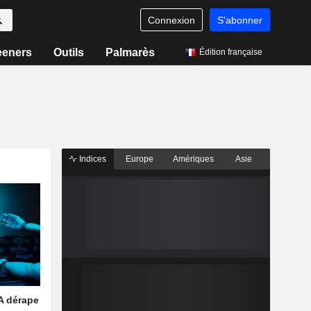
Connexion
S'abonner
eeners
Outils
Palmarès
Édition française
Indices
Europe
Amériques
Asie
A dérape