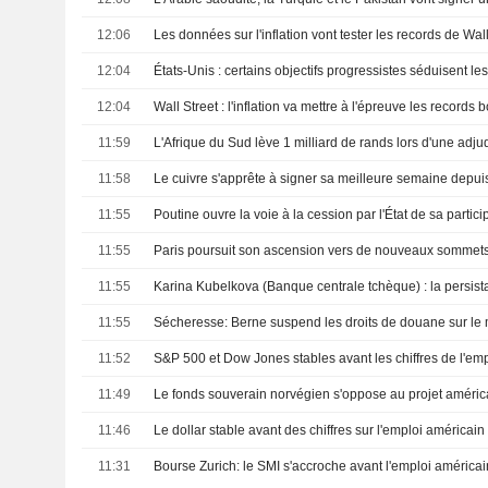
12:06
12:04
12:04
11:59
11:58
11:55
11:55
Paris poursuit son ascension vers de nouveaux sommet
11:55
11:55
Sécheresse: Berne suspend les droits de douane sur le
11:52
11:49
11:46
Le dollar stable avant des chiffres sur l'emploi américain
11:31
Bourse Zurich: le SMI s'accroche avant l'emploi américai