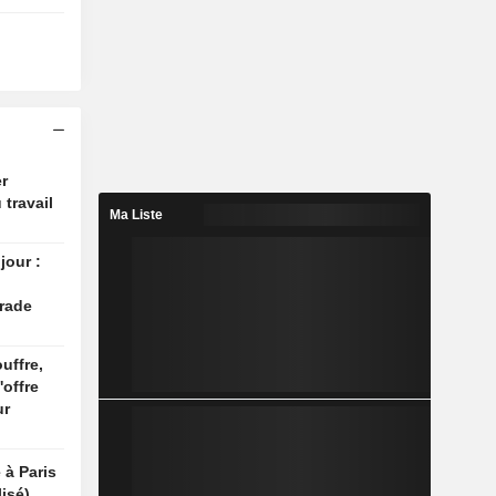
r
 travail
Ma Liste
jour :
rade
uffre,
'offre
ur
 à Paris
isé)