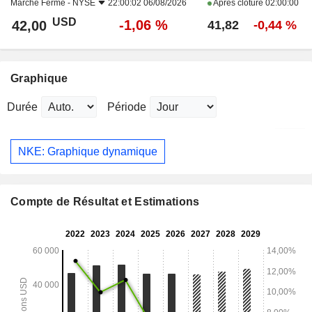
Marché Fermé -
NYSE
22:00:02 06/08/2026
Après clôture
02:00:00
USD
-1,06 %
42,00
41,82
-0,44 %
Graphique
Durée
Période
NKE: Graphique dynamique
Compte de Résultat et Estimations