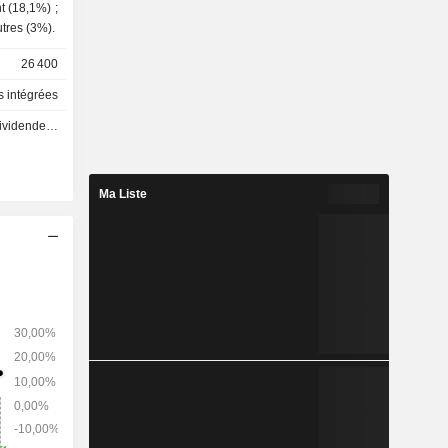
de manganèse (2,5%) ; - autres (3%).
26 400
s intégrées
 - 0.23 GBX
Ma Liste