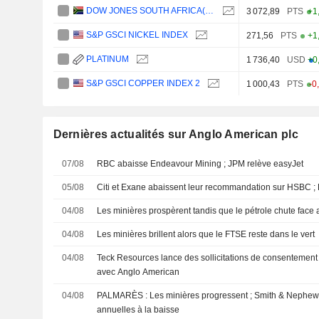
DOW JONES SOUTH AFRICA(ZAR)
3 072,89
PTS
+1
S&P GSCI NICKEL INDEX
271,56
PTS
+1
PLATINUM
1 736,40
USD
+0
S&P GSCI COPPER INDEX 2
1 000,43
PTS
-0
Dernières actualités sur Anglo American plc
07/08
RBC abaisse Endeavour Mining ; JPM relève easyJet
05/08
Citi et Exane abaissent leur recommandation sur HSBC
04/08
Les minières prospèrent tandis que le pétrole chute face 
04/08
Les minières brillent alors que le FTSE reste dans le vert
04/08
Teck Resources lance des sollicitations de consentement 
avec Anglo American
04/08
PALMARÈS : Les minières progressent ; Smith & Nephew r
annuelles à la baisse