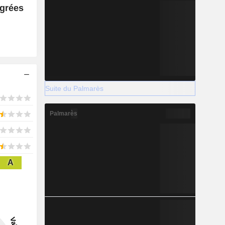
égrées
Suite du Palmarès
Palmarès
A