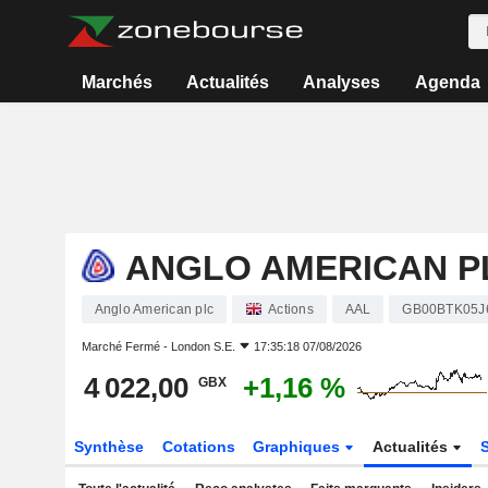
Marchés
Actualités
Analyses
Agenda
ANGLO AMERICAN P
Anglo American plc
Actions
AAL
GB00BTK05J
Marché Fermé -
London S.E.
17:35:18 07/08/2026
4 022,00
+1,16 %
GBX
Synthèse
Cotations
Graphiques
Actualités