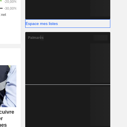
Espace mes listes
Palmarès
cuivre
er
nes