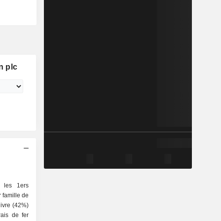
n plc
 les 1ers
 famille de