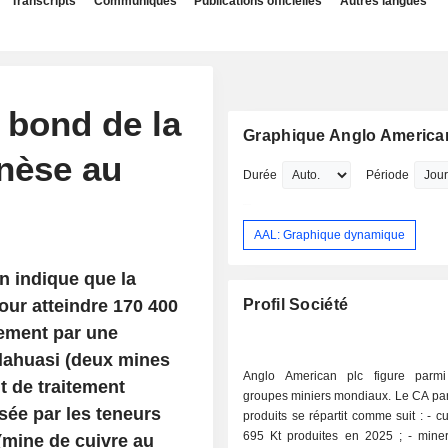
Transcripts
Communiqués
Publications officielles
Autres langues
 bond de la
Graphique Anglo America
nèse au
Durée
Période
AAL: Graphique dynamique
n indique que la
ur atteindre 170 400
Profil Société
lement par une
lahuasi (deux mines
Anglo American plc figure parmi
t de traitement
groupes miniers mondiaux. Le CA par
sée par les teneurs
produits se répartit comme suit : - cuivre (42%)
695 Kt produites en 2025 ; - minerais de fer
(mine de cuivre au