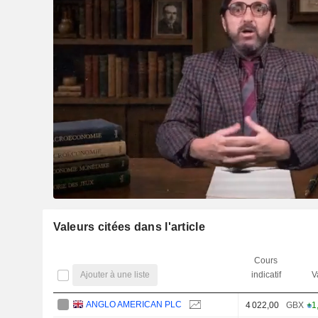
Valeurs citées dans l'article
Cours
Ajouter à une liste
indicatif
V
ANGLO AMERICAN PLC
4 022,00
GBX
+1