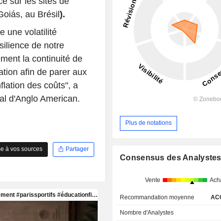
e sur les sites de
Goiás, au Brésil
).
 une volatilité
silience de notre
ment la continuité de
ation afin de parer aux
flation des coûts", a
l d'Anglo American.
Plus de notations
e à vos sources
Partager
Consensus des Analyste
Vente
Ach
Recommandation moyenne
AC
Nombre d'Analystes