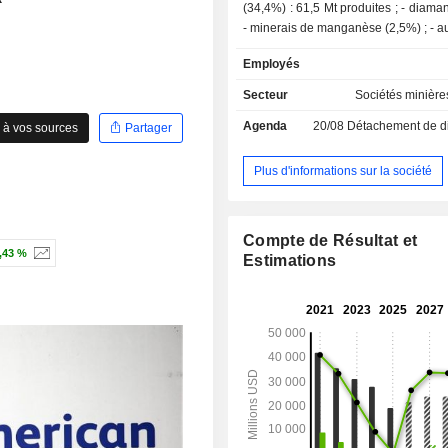
(34,4%) : 61,5 Mt produites ; - diamant (18,1%) ;
- minerais 
Employés
Secteur
Sociétés minière
Agenda
20/08
Détachement de dividende
 à vos sources
Partager
Plus d'informations sur la société
Compte de Résultat et
,43 %
Estimations