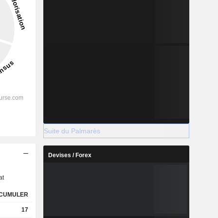
Suite du Palmarès
s
Devises / Forex
at
CUMULER
17