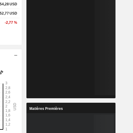
54,28
USD
52,77
USD
-2,77 %
Matières Premières