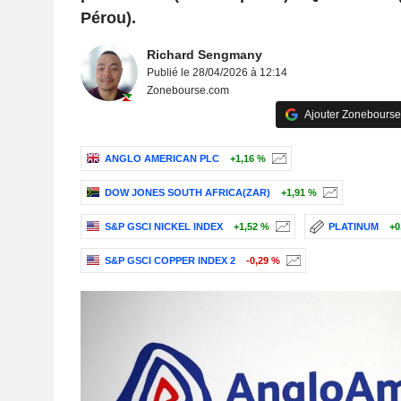
Pérou).
Richard Sengmany
Publié le 28/04/2026 à 12:14
Zonebourse.com
Ajouter Zonebourse
ANGLO AMERICAN PLC
+1,16 %
DOW JONES SOUTH AFRICA(ZAR)
+1,91 %
S&P GSCI NICKEL INDEX
+1,52 %
PLATINUM
+0
S&P GSCI COPPER INDEX 2
-0,29 %