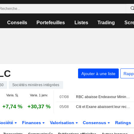
Conseils
Portefeuilles
Listes
Trading
Scr
LC
Ajouter à une liste
Rapp
60
Sociétés minières intégrées
Varia. 5j.
Varia. 1 janv.
07/08
RBC abaisse Endeavour Mining ; JPM relève easyJet
+7,74 %
+30,37 %
05/08
Citi et Exane abaissent leur recommandation sur HSBC ; LBBW dégrade Vodafone
Société
Finances
Valorisation
Consensus
Ratings