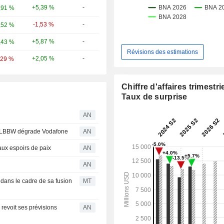
+5,39 %
-
,91 %
-1,53 %
-
,52 %
+5,87 %
-
,43 %
Révisions des estimations
+2,05 %
-
,29 %
Chiffre d'affaires trimestrie
Taux de surprise
AN
 ; LBBW dégrade Vodafone
AN
aux espoirs de paix
AN
AN
dans le cadre de sa fusion
MT
evoit ses prévisions
AN