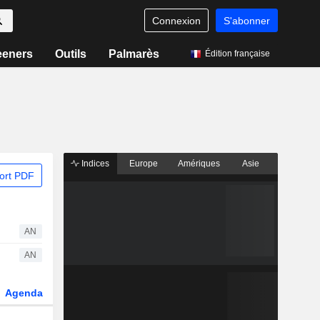
Connexion
S'abonner
eeners
Outils
Palmarès
Édition française
Indices
Europe
Amériques
Asie
ort PDF
AN
AN
Agenda
Secteur
Dérivés
Fonds et ETFs