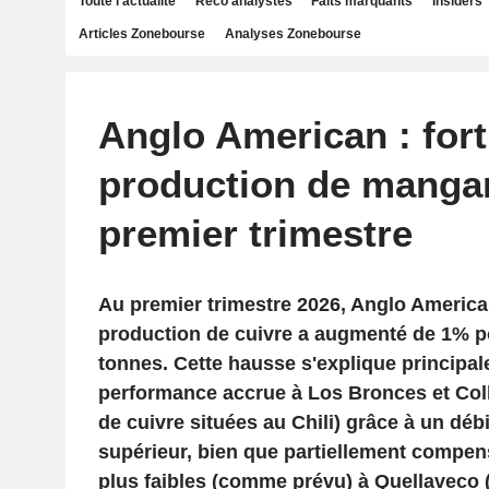
Toute l'actualité
Reco analystes
Faits marquants
Insiders
Articles Zonebourse
Analyses Zonebourse
Anglo American : fort
production de manga
premier trimestre
Au premier trimestre 2026, Anglo America
production de cuivre a augmenté de 1% po
tonnes. Cette hausse s'explique principa
performance accrue à Los Bronces et Col
de cuivre situées au Chili) grâce à un débi
supérieur, bien que partiellement compen
plus faibles (comme prévu) à Quellaveco 