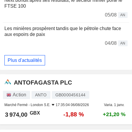
Next bondit après ses résultats, le secteur minier porte le
FTSE 100
05/08
AN
Les minières prospèrent tandis que le pétrole chute face
aux espoirs de paix
04/08
AN
Plus d'actualités
ANTOFAGASTA PLC
Action
ANTO
GB0000456144
Marché Fermé -
London S.E.
17:35:04 06/08/2026
Varia. 1 janv.
GBX
-1,88 %
3 974,00
+21,20 %