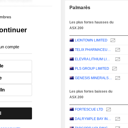
Palmarès
membres
Les plus fortes hausses du
ontinuer
ASX 200
LIONTOWN LIMITED
 un compte
TELIX PHARMACEUTICALS LIMITED
ELEVRA LITHIUM LIMITED
le
PLS GROUP LIMITED
e
GENESIS MINERALS LIMITED
dIn
Les plus fortes baisses du
ASX 200
FORTESCUE LTD
l
DALRYMPLE BAY INFRASTRUCTURE LIMITED