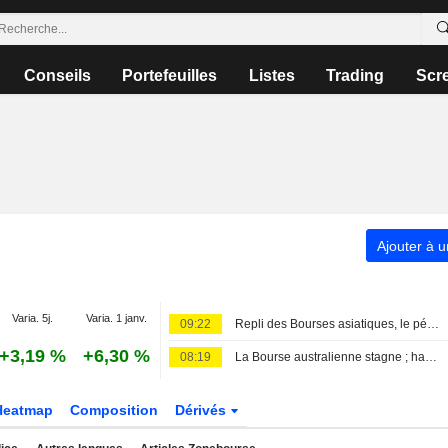
Conseils
Portefeuilles
Listes
Trading
Scr
Ajouter à u
Varia. 5j.
Varia. 1 janv.
09:22
Repli des Bourses asiatiques, le pétrole monte
+3,19 %
+6,30 %
08:19
La Bourse australienne stagne ; hausse du bénéfice ajusté et du chiffre d'affaires pour James Hardie Industries au premier trimestre fiscal
Heatmap
Composition
Dérivés