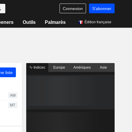
Connexion
S'abonner
eeners
Outils
Palmarès
Édition française
Indices
Europe
Amériques
Asie
ne liste
AW
MT