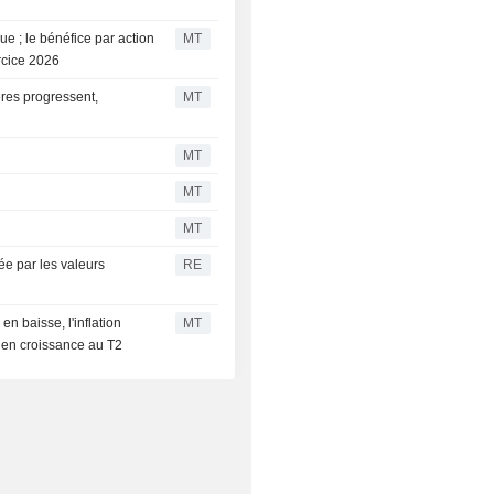
ue ; le bénéfice par action
MT
ercice 2026
ères progressent,
MT
MT
MT
MT
ée par les valeurs
RE
n baisse, l'inflation
MT
k en croissance au T2