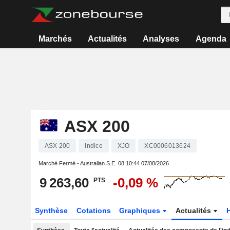
Marchés
Actualités
Analyses
Agenda
ASX 200
ASX 200
Indice
XJO
XC0006013624
Marché Fermé - Australian S.E.
08:10:44 07/08/2026
9 263,60
-0,09 %
PTS
Synthèse
Cotations
Graphiques
Actualités