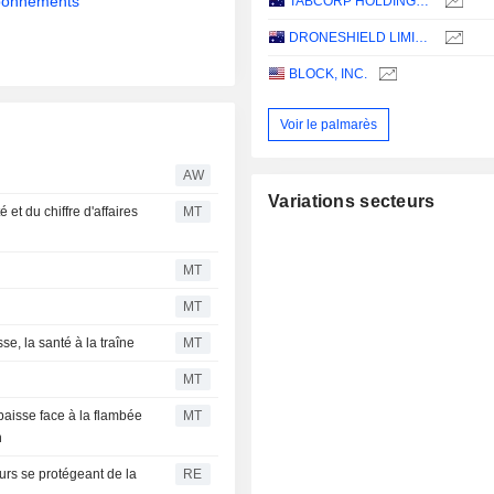
abonnements
TABCORP HOLDINGS LIMITED
DRONESHIELD LIMITED
BLOCK, INC.
Voir le palmarès
AW
Variations secteurs
et du chiffre d'affaires
MT
MT
MT
se, la santé à la traîne
MT
MT
baisse face à la flambée
MT
n
urs se protégeant de la
RE