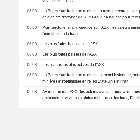
volatilité liée à l'IA
06/08
La Bourse australienne atteint un nouveau record historiq
et le chiffre d'affaires de REA Group en hausse pour l'ex
06/08
Point sectoriel à la mi-séance sur l'ASX : les valeurs mini
l'immobilier à la traîne
06/08
Les plus fortes hausses de l'ASX
06/08
Les plus fortes baisses de l'ASX
06/08
Les actions les plus actives de l'ASX
06/08
La Bourse australienne atteint un sommet historique, port
minières et l'optimisme entre les États-Unis et l'Iran
06/08
Avant-première ASX : les actions australiennes attendues e
américaine ravive les craintes de hausse des taux ; Bloc