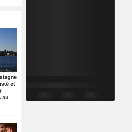
 stagne
sté et
r
s au