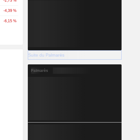
-2,73 %
-4,39 %
-6,15 %
Suite du Palmarès
Palmarès