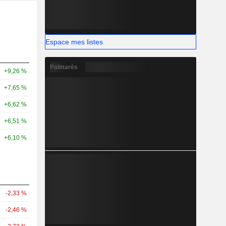
Espace mes listes
Palmarès
+9,26 %
+7,65 %
+6,62 %
+6,51 %
+6,10 %
-2,33 %
-2,46 %