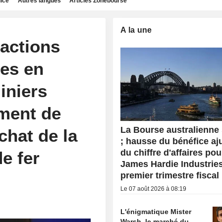
dice
Autres langues
Articles Zonebourse
A la une
 actions
ues en
iniers
ment de
La Bourse australienne
chat de la
; hausse du bénéfice aju
du chiffre d'affaires pou
e fer
James Hardie Industrie
premier trimestre fiscal
Le 07 août 2026 à 08:19
L'énigmatique Mister
Warsh, le marché du