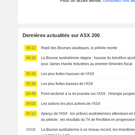
Pour un accès illimité,
consultez nos 
Dernières actualités sur ASX 200
09:22
Repli des Bourses asiatiques, le pétrole monte
08:19
La Bourse australienne stagne ; hausse du bénéfice ajusté 
pour James Hardie Industries au premier trimestre fiscal
05:28
Les plus fortes hausses de l'ASX
05:26
Les plus fortes baisses de l'ASX
04:49
Point sectoriel à la mi-journée sur l'ASX : l'énergie progres
04:00
Les actions les plus actives de l'ASX
02:12
Aperçu de l'ASX : les actions australiennes attendues en 
du pétrole ; les résultats du T4 de ResMed en progressio
06/08
La Bourse australienne à un niveau record, les investisse