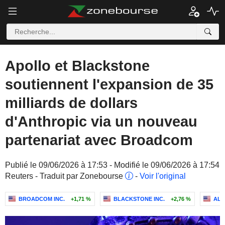
Apollo et Blackstone
soutiennent l'expansion de 35
milliards de dollars
d'Anthropic via un nouveau
partenariat avec Broadcom
Publié le 09/06/2026 à 17:53 - Modifié le 09/06/2026 à 17:54
Reuters - Traduit par Zonebourse
-
Voir l'original
BROADCOM INC.
+1,71 %
BLACKSTONE INC.
+2,76 %
ALP