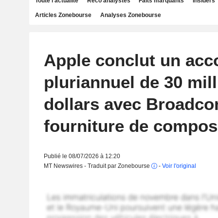
Toute l'actualité
Reco analystes
Faits marquants
Insiders
Articles Zonebourse
Analyses Zonebourse
Apple conclut un acc
pluriannuel de 30 mil
dollars avec Broadco
fourniture de compos
Publié le 08/07/2026 à 12:20
MT Newswires - Traduit par Zonebourse
-
Voir l'original