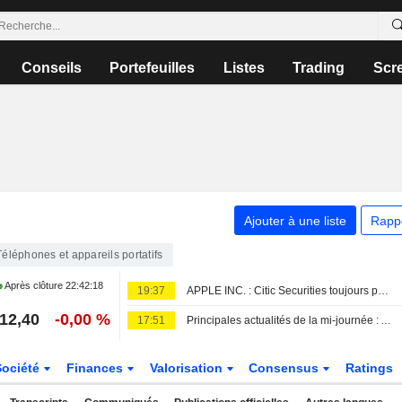
Conseils
Portefeuilles
Listes
Trading
Scr
Ajouter à une liste
Rapp
Téléphones et appareils portatifs
Après clôture
22:42:18
19:37
APPLE INC. : Citic Securities toujours positif
12,40
-0,00 %
17:51
Principales actualités de la mi-journée : Apollo rachète EasyJet pour 7,68 milliards de dollars ; Honeywell Aerospace chute après la révision de ses prévisions
Société
Finances
Valorisation
Consensus
Ratings