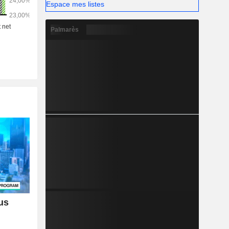
Espace mes listes
Palmarès
us