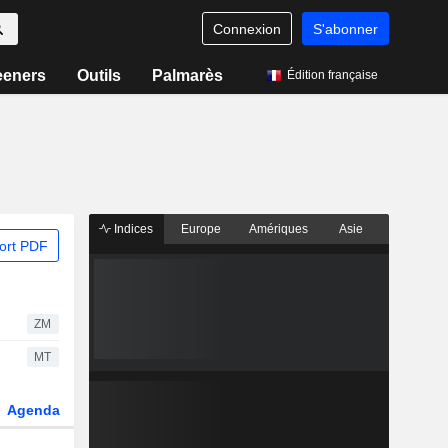
Connexion
S'abonner
eeners
Outils
Palmarès
Édition française
Indices
Europe
Amériques
Asie
ort PDF
ZM
MT
Agenda
Secteur
Dérivés
Fonds et ETFs