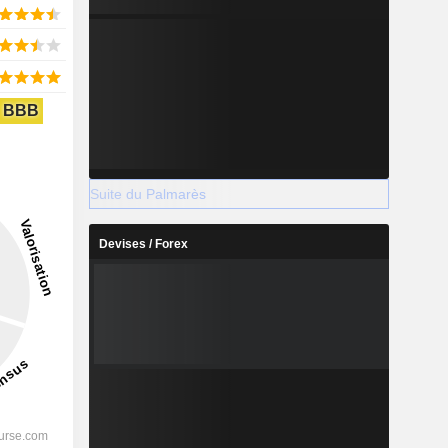
BBB
Suite du Palmarès
Devises / Forex