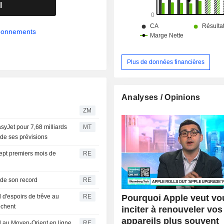
l
abonnements
Plus de données financières
Analyses / Opinions
ZM
asyJet pour 7,68 milliards
MT
 de ses prévisions
 sept premiers mois de
RE
 de son record
RE
Pourquoi Apple veut vo
 d'espoirs de trêve au
RE
ochent
inciter à renouveler vos
appareils plus souvent
rd au Moyen-Orient en ligne
RE