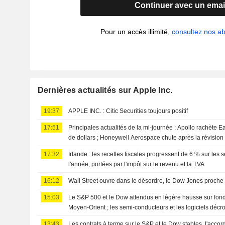
Continuer avec un emai
Pour un accès illimité,
consultez nos 
Dernières actualités sur Apple Inc.
19:37
APPLE INC. : Citic Securities toujours positif
17:51
Principales actualités de la mi-journée : Apollo rachète E
de dollars ; Honeywell Aerospace chute après la révision
17:32
Irlande : les recettes fiscales progressent de 6 % sur les
l'année, portées par l'impôt sur le revenu et la TVA
16:12
Wall Street ouvre dans le désordre, le Dow Jones proche
15:03
Le S&P 500 et le Dow attendus en légère hausse sur fond
Moyen-Orient ; les semi-conducteurs et les logiciels décr
13:43
Les contrats à terme sur le S&P et le Dow stables, l'acco