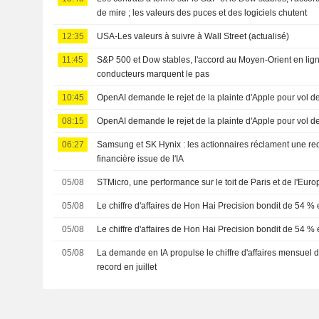
de mire ; les valeurs des puces et des logiciels chutent
12:35
USA-Les valeurs à suivre à Wall Street (actualisé)
11:45
S&P 500 et Dow stables, l'accord au Moyen-Orient en lign
conducteurs marquent le pas
10:45
OpenAI demande le rejet de la plainte d'Apple pour vol 
08:15
OpenAI demande le rejet de la plainte d'Apple pour vol 
06:27
Samsung et SK Hynix : les actionnaires réclament une red
financière issue de l'IA
05/08
STMicro, une performance sur le toit de Paris et de l'Euro
05/08
Le chiffre d'affaires de Hon Hai Precision bondit de 54 % e
05/08
Le chiffre d'affaires de Hon Hai Precision bondit de 54 % e
05/08
La demande en IA propulse le chiffre d'affaires mensuel
record en juillet