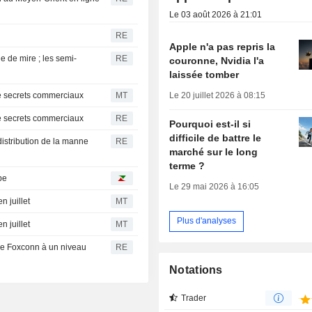
Le 03 août 2026 à 21:01
RE
Apple n'a pas repris la
e de mire ; les semi-
RE
couronne, Nvidia l'a
laissée tomber
Le 20 juillet 2026 à 08:15
de secrets commerciaux
MT
de secrets commerciaux
RE
Pourquoi est-il si
difficile de battre le
istribution de la manne
RE
marché sur le long
terme ?
pe
Le 29 mai 2026 à 16:05
n juillet
MT
Plus d'analyses
n juillet
MT
 de Foxconn à un niveau
RE
Notations
Trader