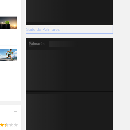
Suite du Palmarès
Palmarès