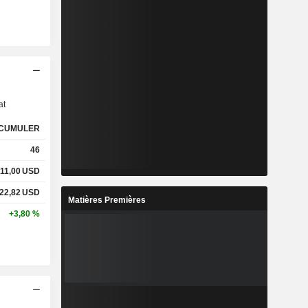
s
at
CUMULER
46
11,00
USD
22,82
USD
Matières Premières
+3,80 %