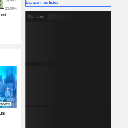
Espace mes listes
Palmarès
us