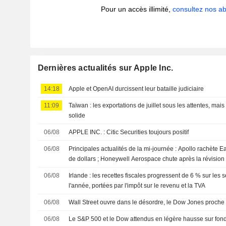
Pour un accès illimité,
consultez nos 
Dernières actualités sur Apple Inc.
14:18
Apple et OpenAI durcissent leur bataille judiciaire
11:09
Taïwan : les exportations de juillet sous les attentes, mai
solide
06/08
APPLE INC. : Citic Securities toujours positif
06/08
Principales actualités de la mi-journée : Apollo rachète E
de dollars ; Honeywell Aerospace chute après la révision
06/08
Irlande : les recettes fiscales progressent de 6 % sur les
l'année, portées par l'impôt sur le revenu et la TVA
06/08
Wall Street ouvre dans le désordre, le Dow Jones proche
06/08
Le S&P 500 et le Dow attendus en légère hausse sur fond