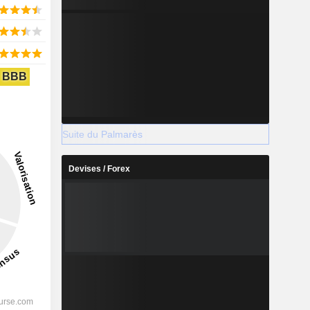
BBB
Suite du Palmarès
Devises / Forex