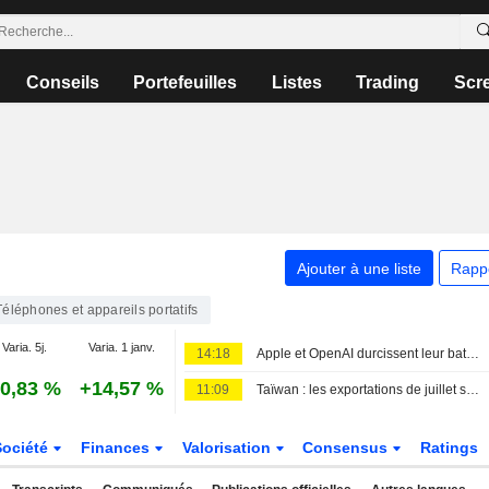
Conseils
Portefeuilles
Listes
Trading
Scr
Ajouter à une liste
Rapp
Téléphones et appareils portatifs
Varia. 5j.
Varia. 1 janv.
14:18
Apple et OpenAI durcissent leur bataille judiciaire
0,83 %
+14,57 %
11:09
Taïwan : les exportations de juillet sous les attentes, mais la demande en IA reste solide
Société
Finances
Valorisation
Consensus
Ratings