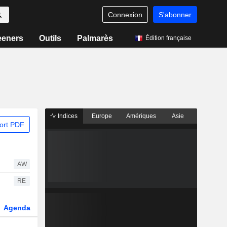
Connexion
S'abonner
eeners
Outils
Palmarès
Édition française
Indices
Europe
Amériques
Asie
ort PDF
AW
RE
Agenda
Secteur
Dérivés
Fonds et ETFs