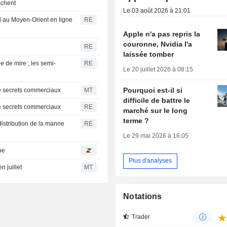
ochent
Le 03 août 2026 à 21:01
rd au Moyen-Orient en ligne
RE
Apple n'a pas repris la
couronne, Nvidia l'a
RE
laissée tomber
e de mire ; les semi-
RE
Le 20 juillet 2026 à 08:15
Pourquoi est-il si
de secrets commerciaux
MT
difficile de battre le
de secrets commerciaux
RE
marché sur le long
terme ?
istribution de la manne
RE
Le 29 mai 2026 à 16:05
pe
Plus d'analyses
n juillet
MT
Notations
Trader