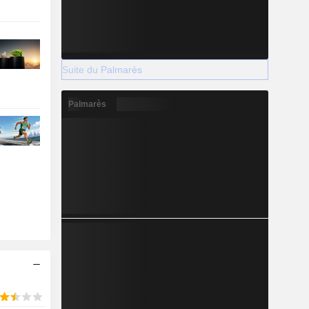
Suite du Palmarès
Palmarès