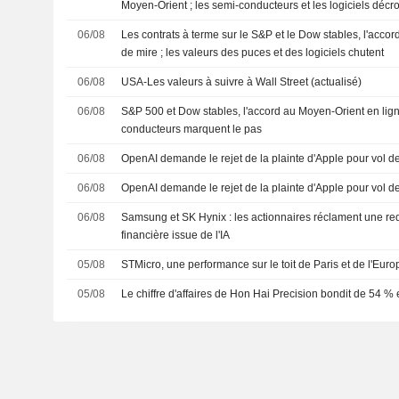
Moyen-Orient ; les semi-conducteurs et les logiciels décr
06/08
Les contrats à terme sur le S&P et le Dow stables, l'acco
de mire ; les valeurs des puces et des logiciels chutent
06/08
USA-Les valeurs à suivre à Wall Street (actualisé)
06/08
S&P 500 et Dow stables, l'accord au Moyen-Orient en lign
conducteurs marquent le pas
06/08
OpenAI demande le rejet de la plainte d'Apple pour vol 
06/08
OpenAI demande le rejet de la plainte d'Apple pour vol 
06/08
Samsung et SK Hynix : les actionnaires réclament une red
financière issue de l'IA
05/08
STMicro, une performance sur le toit de Paris et de l'Euro
05/08
Le chiffre d'affaires de Hon Hai Precision bondit de 54 % e