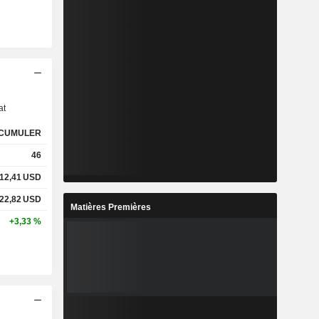
s
at
CUMULER
46
12,41
USD
22,82
USD
Matières Premières
+3,33 %