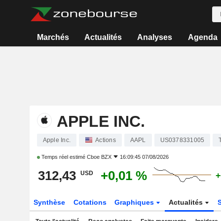
Marchés
Actualités
Analyses
Agenda
APPLE INC.
Apple Inc.
Actions
AAPL
US0378331005
Temps réel estimé
Cboe BZX
16:09:45 07/08/2026
312,43
+0,01 %
USD
+
Synthèse
Cotations
Graphiques
Actualités