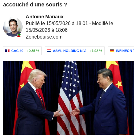
accouché d'une souris ?
Antoine Mariaux
Publié le 15/05/2026 à 18:01 - Modifié le
15/05/2026 à 18:06
Zonebourse.com
CAC 40
+0,35 %
ASML HOLDING N.V.
+1,92 %
INFINEON T