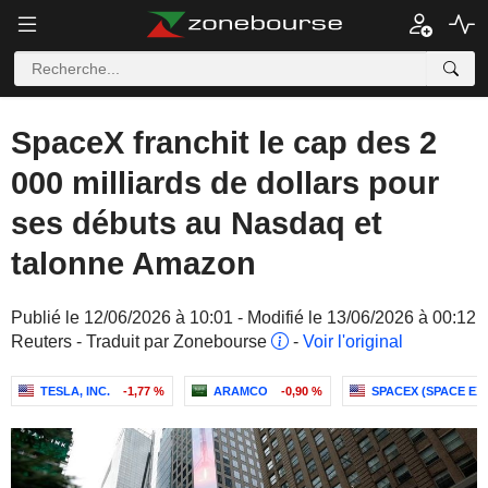
SpaceX franchit le cap des 2
000 milliards de dollars pour
ses débuts au Nasdaq et
talonne Amazon
Publié le 12/06/2026 à 10:01 - Modifié le 13/06/2026 à 00:12
Reuters - Traduit par Zonebourse
-
Voir l'original
TESLA, INC.
-1,77 %
ARAMCO
-0,90 %
SPACEX (SPACE E