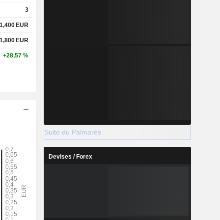
3
1,400
EUR
1,800
EUR
+28,57 %
Suite du Palmarès
Devises / Forex