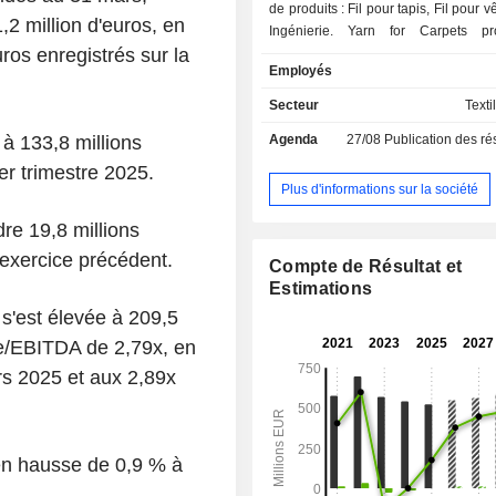
de produits : Fil pour tapis, Fil pour 
,2 million d'euros, en
Ingénierie. Yarn for Carpets pr
ros enregistrés sur la
filaments pour les revêtements de sol 
Employés
fournissent les fabricants de tapis 
différents marchés, tels que l'automo
Secteur
Texti
de voiture et rembourrage) et le ré
i à 133,8 millions
Agenda
27/08
Publication des résultat
entre autres. Yarn for Garments
l'industrie de l'habillement en four
er trimestre 2025.
produits aux fabricants de vête
Plus d'informations sur la société
maillots de bain et de vêtements
re 19,8 millions
Engineering fournit aux usines de p
polyamide et de polyester des servi
l'exercice précédent.
Compte de Résultat et
solutions liés au marché, en se conc
Estimations
les installations industrielles chi
 s'est élevée à 209,5
conception et l'ingénierie des pr
polymères et les installations de s
tte/EBITDA de 2,79x, en
groupe est présent dans huit pays
rs 2025 et aux 2,89x
continents avec 17 usines employant
800 personnes en Italie, en Slo
Croatie, en Allemagne, au Royaum
États-Unis, en Thaïlande et en Chine.
 en hausse de 0,9 % à