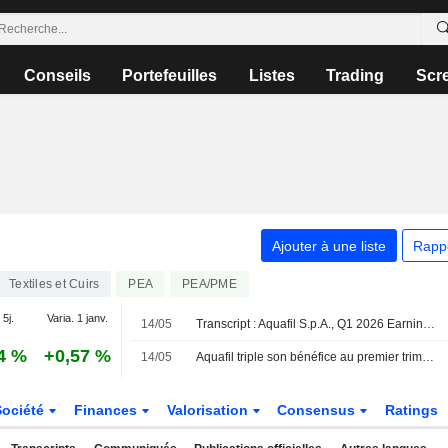
Conseils
Portefeuilles
Listes
Trading
Scr
Ajouter à une liste
Rapp
Textiles et Cuirs
PEA
PEA/PME
 5j.
Varia. 1 janv.
14/05
Transcript : Aquafil S.p.A., Q1 2026 Earnings Call, May 14, 2026
4 %
+0,57 %
14/05
Aquafil triple son bénéfice au premier trimestre ; la dette nette s'améliore également
Société
Finances
Valorisation
Consensus
Ratings