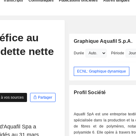
Transcripts
Communiqués
Publications officielles
Autres langues
éfice au
Graphique Aquafil S.p.A.
 dette nette
Durée
Période
ECNL: Graphique dynamique
Profil Société
 à vos sources
Partager
Aquafil SpA est une entreprise textil
spécialisée dans la production et la d
 d'Aquafil Spa a
de fibres et de polymères, not
polyamide 6. Elle opère à travers tro
lidés au 31 mars,