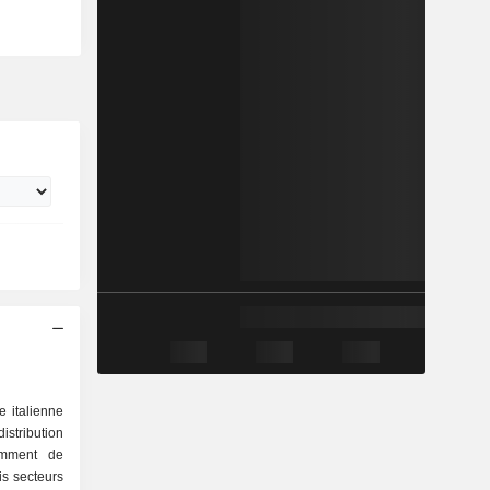
e italienne
istribution
amment de
is secteurs