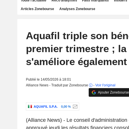
Toute l'actualité
Reco analystes
Faits marquants
Insiders
Articles Zonebourse
Analyses Zonebourse
Aquafil triple son bén
premier trimestre ; la
s'améliore également
Publié le 14/05/2026 à 18:01
Alliance News - Traduit par Zonebourse
-
Voir l'original
Ajouter Zonebourse
AQUAFIL S.P.A.
0,00 %
(Alliance News) - Le conseil d'administration
approuvé jeudi les résultats financiers conso