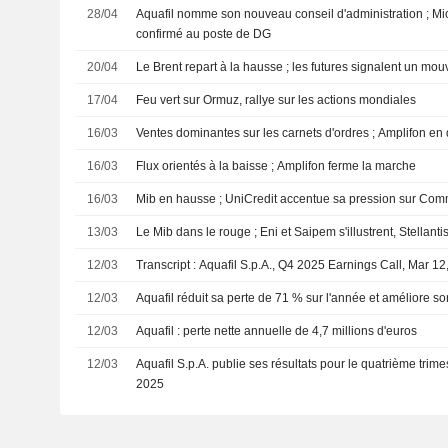
28/04
Aquafil nomme son nouveau conseil d'administration ; Mi
confirmé au poste de DG
20/04
Le Brent repart à la hausse ; les futures signalent un mou
17/04
Feu vert sur Ormuz, rallye sur les actions mondiales
16/03
Ventes dominantes sur les carnets d'ordres ; Amplifon en
16/03
Flux orientés à la baisse ; Amplifon ferme la marche
16/03
Mib en hausse ; UniCredit accentue sa pression sur Co
13/03
Le Mib dans le rouge ; Eni et Saipem s'illustrent, Stellanti
12/03
Transcript : Aquafil S.p.A., Q4 2025 Earnings Call, Mar 12
12/03
Aquafil réduit sa perte de 71 % sur l'année et améliore s
12/03
Aquafil : perte nette annuelle de 4,7 millions d'euros
12/03
Aquafil S.p.A. publie ses résultats pour le quatrième trim
2025