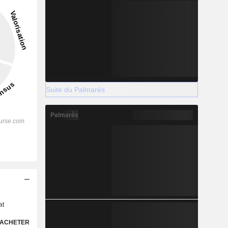
Suite du Palmarès
Palmarès
s
at
ACHETER