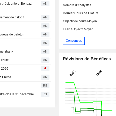
o présidente et Bonazzi
AN
Nombre d'Analystes
Dernier Cours de Cloture
vement de risk-off
AN
Objectif de cours Moyen
AN
Ecart / Objectif Moyen
 queue de peloton
AN
Consensus
AN
mmerzbank
AN
Révisions de Bénéfices
s chute
AN
, 2026
on Ebitda
AN
RE
estre clos le 31 décembre
CI