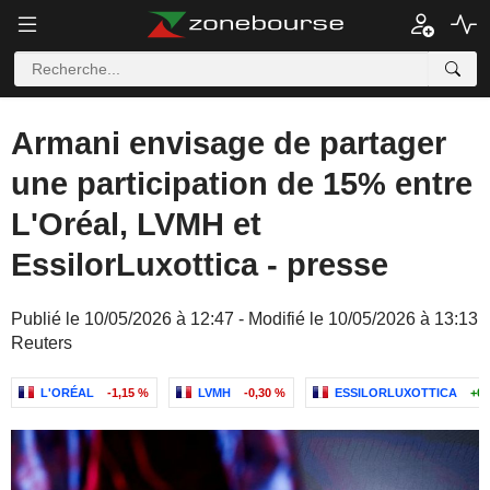
Armani envisage de partager
une participation de 15% entre
L'Oréal, LVMH et
EssilorLuxottica - presse
Publié le 10/05/2026 à 12:47 - Modifié le 10/05/2026 à 13:13
Reuters
L'ORÉAL
-1,15 %
LVMH
-0,30 %
ESSILORLUXOTTICA
+0,