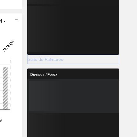
l -
Suite du Palmarès
Devises / Forex