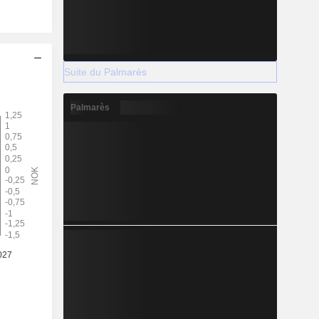
Suite du Palmarès
Palmarès