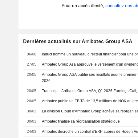
Pour un accès illimité,
consultez nos 
Dernières actualités sur Arribatec Group ASA
06/08
Induct nomme un nouveau directeur financier pour une pr
27/05
Arribatec Group Asa approuve le versement d'un dividend
20/05
Arribatec Group ASA publie ses résultats pour le premier 
2026
20/05
Transcript : Arribatec Group ASA, Q1 2026 Earnings Call
20/05
Arribatec publie un EBITA de 13,5 millions de NOK au pre
30/03
La division Cloud d'Arribatec Group achève sa réorganisa
30/03
Arribatec finalise sa réorganisation stratégique
24/03
Arribatec décroche un contrat d'ERP auprès de Höegh Au