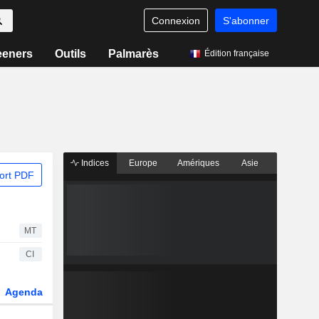
Connexion
S'abonner
eeners
Outils
Palmarès
Édition française
Indices
Europe
Amériques
Asie
ort PDF
MT
CI
Agenda
Secteur
Dérivés