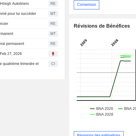
 Höegh Autoliners
RE
Consensus
nommé pour lui succéder
MT
ncier
RE
Révisions de Bénéfices
ermanent
MT
éral permanent
RE
 Feb 27, 2026
e quatrième trimestre et
CI
Révisions des estimations