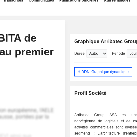
Transcripts
Communiqués
Publications officielles
Autres langues
BITA de
Graphique Arribatec Gro
 au premier
Durée
Période
HIDDN: Graphique dynamique
Profil Société
Arribatec Group ASA est une
norvégienne de logiciels et de co
activités commerciales sont divisé
segments : L'architecture d'entrep