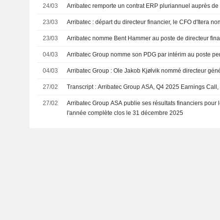
24/03
Arribatec remporte un contrat ERP pluriannuel auprès de
23/03
Arribatec : départ du directeur financier, le CFO d'Itera 
23/03
Arribatec nomme Bent Hammer au poste de directeur fina
04/03
Arribatec Group nomme son PDG par intérim au poste p
04/03
Arribatec Group : Ole Jakob Kjølvik nommé directeur gén
27/02
Transcript : Arribatec Group ASA, Q4 2025 Earnings Call,
27/02
Arribatec Group ASA publie ses résultats financiers pour l
l'année complète clos le 31 décembre 2025