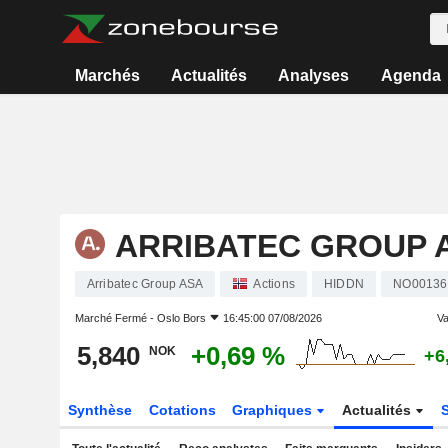
Marchés
Actualités
Analyses
Agenda
ARRIBATEC GROUP 
Arribatec Group ASA
Actions
HIDDN
NO00136
Marché Fermé -
Oslo Bors
16:45:00 07/08/2026
Va
5,840
+0,69 %
NOK
+6
Synthèse
Cotations
Graphiques
Actualités