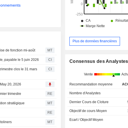
abonnements
Plus de données financières
ise de fonction mi-août
MT
e, payable le 5 juin 2026
CI
Consensus des Analyste
trimestre clos le 31 mars
CI
Vente
Ach
Recommandation moyenne
AC
, May 20, 2026
Nombre d'Analystes
mier trimestre
RE
Dernier Cours de Cloture
tion stratégique
MT
Objectif de cours Moyen
RE
Ecart / Objectif Moyen
toliners
MT