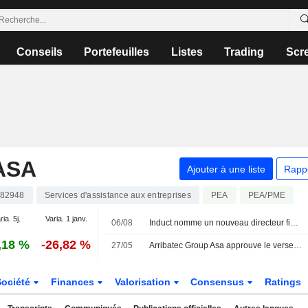
Conseils
Portefeuilles
Listes
Trading
Scr
ASA
Ajouter à une liste
Rapp
82948
Services d'assistance aux entreprises
PEA
PEA/PME
ria. 5j.
Varia. 1 janv.
06/08
Induct nomme un nouveau directeur financier pour une prise de fonction mi-août
,18 %
-26,82 %
27/05
Arribatec Group Asa approuve le versement d'un dividende, payable le 5 juin 2026
Société
Finances
Valorisation
Consensus
Ratings