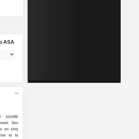
up ASA
 société
nseil. Ses
es en cinq
rise et la