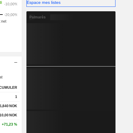
Espace mes listes
Palmarès
s
at
CUMULER
1
5,840
NOK
10,00
NOK
+71,23 %