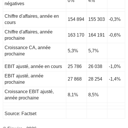
0%
4%
négatives
Chiffre d'affaires, année en
154 894
155 303
-0,3%
cours
Chiffre d'affaires, année
163 170
164 191
-0,6%
prochaine
Croissance CA, année
5,3%
5,7%
prochaine
EBIT ajusté, année en cours
25 786
26 038
-1,0%
EBIT ajusté, année
27 868
28 254
-1,4%
prochaine
Croissance EBIT ajusté,
8,1%
8,5%
année prochaine
Source: Factset