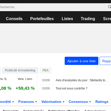
Conseils
Portefeuilles
Listes
Trading
Scr
Ajouter à une liste
Rapp
Publicité et marketing
PEA
ia. 5j.
Varia. 1 janv.
03/08
Avis d'analystes du jour : Stellantis toujours sous pression, KBW revalorise les banques françaises
,08 %
+59,43 %
03/08
Tout est sous contrôle ?
Société
Finances
Valorisation
Consensus
Ratings