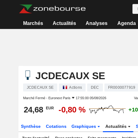
Marchés
Actualités
Analyses
Agenda
JCDECAUX SE
JCDECAUX SE
Actions
DEC
FR0000077919
Marché Fermé -
Euronext Paris
17:55:00 05/08/2026
Var
24,68
-0,80 %
EUR
+10
Synthèse
Cotations
Graphiques
Actualités