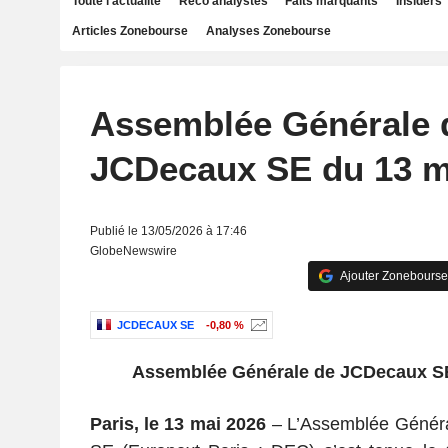
Toute l'actualité
Reco analystes
Faits marquants
Insiders
Articles Zonebourse
Analyses Zonebourse
Assemblée Générale 
JCDecaux SE du 13 m
Publié le 13/05/2026 à 17:46
GlobeNewswire
Ajouter Zonebourse
JCDECAUX SE
-0,80 %
Assemblée Générale de JCDecaux SE
Paris, le 13 mai 2026
– L’Assemblée Génér