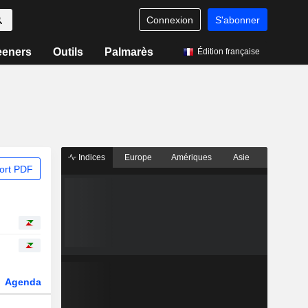
Connexion
S'abonner
eeners
Outils
Palmarès
Édition française
Indices
Europe
Amériques
Asie
ort PDF
Agenda
Secteur
Dérivés
Fonds et ETFs