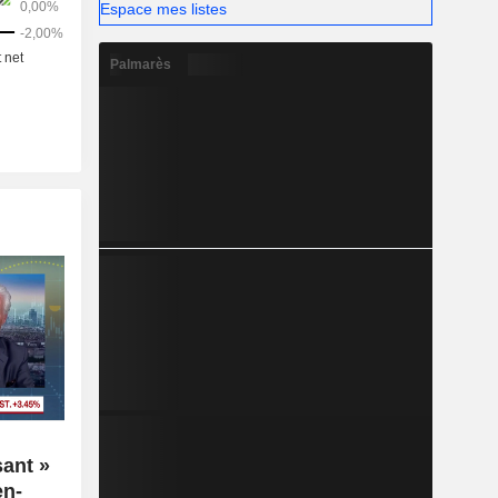
Espace mes listes
Palmarès
sant »
en-