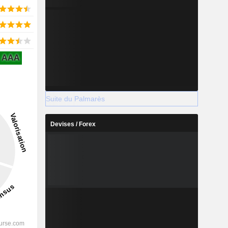
AAA
Suite du Palmarès
Devises / Forex