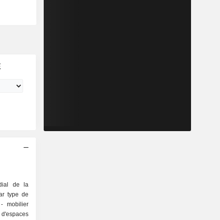
E
ial de la
ar type de
r
e d'espaces