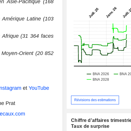
n Asie-Pacifique (168
n Amérique Latine (103
 Afrique (31 364 faces
u Moyen-Orient (20 852
Instagram
et
YouTube
Révisions des estimations
e Prat
decaux.com
Chiffre d'affaires trimestrie
Taux de surprise