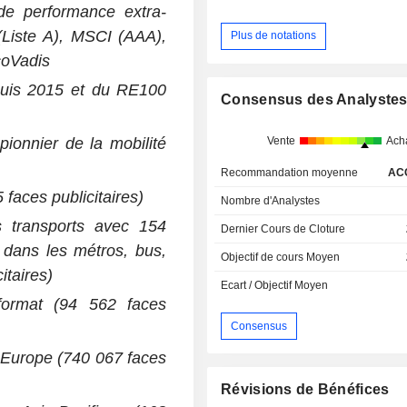
de performance extra-
(Liste A), MSCI (AAA),
Plus de notations
coVadis
is 2015 et du RE100
Consensus des Analyste
pionnier de la mobilité
Vente
Ach
Recommandation moyenne
AC
faces publicitaires)
Nombre d'Analystes
s transports avec 154
Dernier Cours de Cloture
 dans les métros, bus,
Objectif de cours Moyen
itaires)
Ecart / Objectif Moyen
format (94 562 faces
Consensus
 Europe (740 067 faces
Révisions de Bénéfices