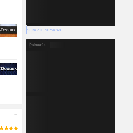
Suite du Palmarès
Palmarès