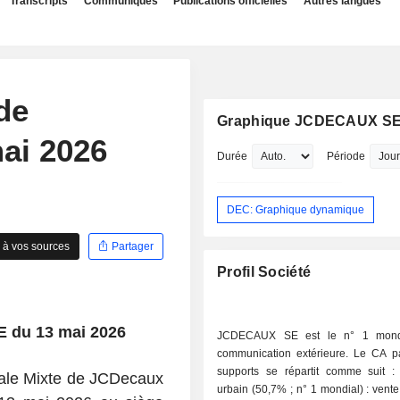
Transcripts
Communiqués
Publications officielles
Autres langues
de
Graphique JCDECAUX S
ai 2026
Durée
Période
DEC: Graphique dynamique
 à vos sources
Partager
Profil Société
 du 13 mai 2026
JCDECAUX SE est le n° 1 mond
communication extérieure. Le CA p
supports se répartit comme suit : - mobilie
ale Mixte de JCDecaux
urbain (50,7% ; n° 1 mondial) : vent