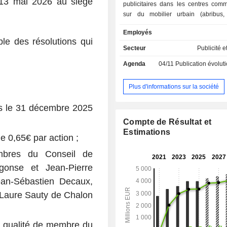
 13 mai 2026 au siège
publicitaires dans les centres comm
sur du mobilier urbain (abribus, 
publics automatiques, kiosques à
Employés
panneaux de signalisation, etc. ; 63
e des résolutions qui
publicitaires commercialisées à fin
Secteur
Publicité e
vente, location et entretien de mobil
Agenda
04/11
Publication évolution de l'acti
Par ailleurs, le groupe est le n° 1
vélo en libre-service ; - moyens et terminaux de
transport (35,8% ; n° 1 mondial
Plus d'informations sur la société
d'espaces publicitaires dans 154 aér
et dans les bus, les métros, les t
os le 31 décembre 2025
tramways, les gares et les terminaux 
Compte de Résultat et
A fin 2025, le groupe commerciali
Estimations
faces publicitaires ; - panneaux d'affichage
 0,65€ par action ;
grand format traditionnel et lumineux 
mbres du Conseil de
1 européen) : 94 562 faces publ
gonse et Jean-Pierre
vendues. La répartition géographique du CA est
la suivante : France (16,7%), R
an-Sébastien Decaux,
(10,6%), Europe (30,1%), Asie-
Laure Sauty de Chalon
(20,5%), Amérique du Nord (8%) 
(14,1%).
 qualité de membre du