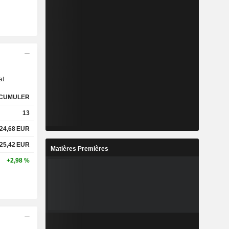
s
at
CUMULER
13
24,68
EUR
25,42
EUR
Matières Premières
+2,98 %