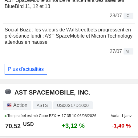
AST SpaceMobile annonce le lancement des satellites
BlueBird 11, 12 et 13
28/07
CI
Social Buzz : les valeurs de Wallstreetbets progressent en
pré-séance lundi ; AST SpaceMobile et Micron Technology
attendus en hausse
27/07
MT
Plus d'actualités
AST SPACEMOBILE, INC.
Action
ASTS
US00217D1000
Temps réel estimé
Cboe BZX
17:35:10 06/08/2026
Varia. 1 janv.
USD
+3,12 %
70,52
-1,40 %