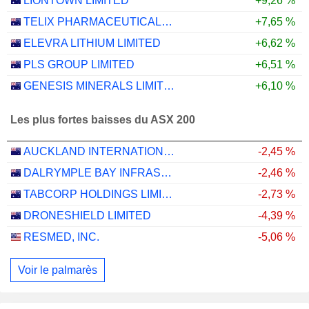
LIONTOWN LIMITED
+9,26 %
TELIX PHARMACEUTICALS LIMITED
+7,65 %
ELEVRA LITHIUM LIMITED
+6,62 %
PLS GROUP LIMITED
+6,51 %
GENESIS MINERALS LIMITED
+6,10 %
Les plus fortes baisses du ASX 200
AUCKLAND INTERNATIONAL AIRPORT LIMITED
-2,45 %
DALRYMPLE BAY INFRASTRUCTURE LIMITED
-2,46 %
TABCORP HOLDINGS LIMITED
-2,73 %
DRONESHIELD LIMITED
-4,39 %
RESMED, INC.
-5,06 %
Voir le palmarès