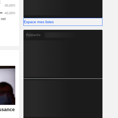
Espace mes listes
Palmarès
ssance