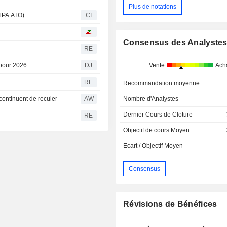
Plus de notations
TPA:ATO).
CI
Consensus des Analyste
RE
Vente
Ach
s pour 2026
DJ
RE
Recommandation moyenne
Nombre d'Analystes
continuent de reculer
AW
Dernier Cours de Cloture
RE
Objectif de cours Moyen
Ecart / Objectif Moyen
Consensus
Révisions de Bénéfices