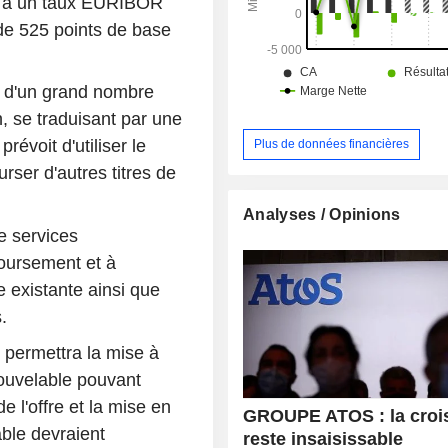
on à un taux EURIBOR
de 525 points de base
rt d'un grand nombre
n, se traduisant par une
révoit d'utiliser le
Plus de données financières
rser d'autres titres de
Analyses / Opinions
e services
oursement et à
e existante ainsi que
.
 permettra la mise à
nouvelable pouvant
 l'offre et la mise en
GROUPE ATOS : la croi
able devraient
reste insaisissable