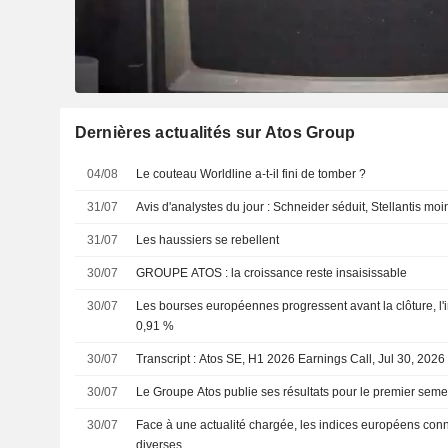
Dernières actualités sur Atos Group
04/08
Le couteau Worldline a-t-il fini de tomber ?
31/07
Avis d'analystes du jour : Schneider séduit, Stellantis moi
31/07
Les haussiers se rebellent
30/07
GROUPE ATOS : la croissance reste insaisissable
30/07
Les bourses européennes progressent avant la clôture, l
0,91 %
30/07
Transcript : Atos SE, H1 2026 Earnings Call, Jul 30, 2026
30/07
Le Groupe Atos publie ses résultats pour le premier semes
30/07
Face à une actualité chargée, les indices européens conn
diverses