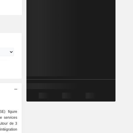
E) figure
e services
autour de 3