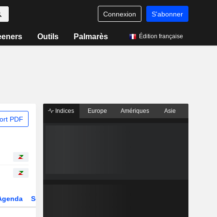
Connexion
S'abonner
eeners
Outils
Palmarès
Édition française
Indices
Europe
Amériques
Asie
ort PDF
Agenda
Secteur
Dérivés
Fonds et ETFs