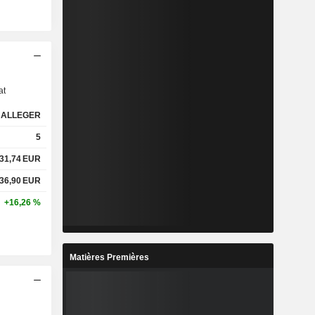
s
at
ALLEGER
5
31,74
EUR
36,90
EUR
+16,26 %
Matières Premières