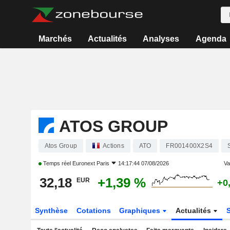
Marchés
Actualités
Analyses
Agenda
ATOS GROUP
Atos Group
Actions
ATO
FR001400X2S4
Temps réel
Euronext Paris
14:17:44 07/08/2026
Var
32,18
+1,39 %
EUR
+0
Synthèse
Cotations
Graphiques
Actualités