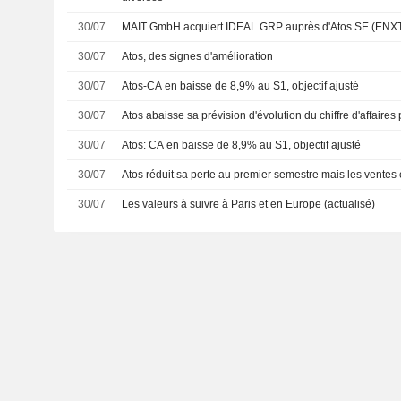
30/07
MAIT GmbH acquiert IDEAL GRP auprès d'Atos SE (ENX
30/07
Atos, des signes d'amélioration
30/07
Atos-CA en baisse de 8,9% au S1, objectif ajusté
30/07
Atos abaisse sa prévision d'évolution du chiffre d'affaire
30/07
Atos: CA en baisse de 8,9% au S1, objectif ajusté
30/07
Atos réduit sa perte au premier semestre mais les ventes 
30/07
Les valeurs à suivre à Paris et en Europe (actualisé)