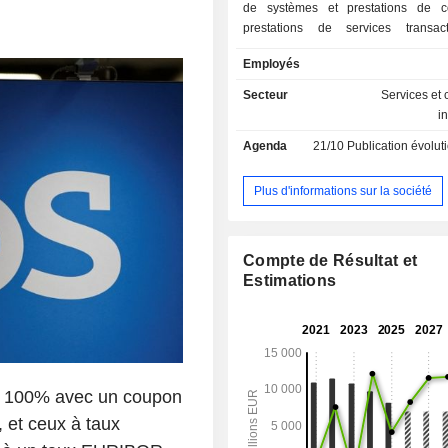
de systèmes et prestations de co
prestations de services transac
traitement des transactions électr
Employés
paiement, gestion des paiements à
développement de solutions de paie
Secteur
Services et 
Parallèlement, le groupe développe u
i
d'externalisation des processus-métie
Agenda
21/10
Publication évolution de l'acti
Plus d'informations sur la société
Compte de Résultat et
Estimations
 de 100% avec un coupon
 et ceux à taux