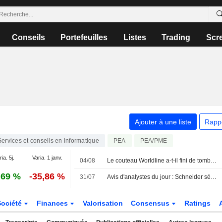
Conseils
Portefeuilles
Listes
Trading
Scr
Ajouter à une liste
Rapp
Services et conseils en informatique
PEA
PEA/PME
ia. 5j.
Varia. 1 janv.
04/08
Le couteau Worldline a-t-il fini de tomber ?
,69 %
-35,86 %
31/07
Avis d'analystes du jour : Schneider séduit, Stellantis moins
Société
Finances
Valorisation
Consensus
Ratings