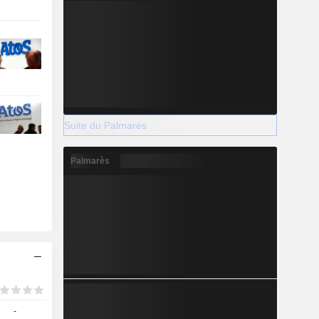
Suite du Palmarès
Palmarès
-