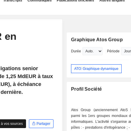
Transcripts
Communiqués
Publications officielles
Autres langues
R en
Graphique Atos Group
Durée
Période
igations senior
ATO: Graphique dynamique
 de 1,25 MdEUR à taux
MEUR), à échéance
Profil Société
dernière.
Atos Group (anciennement AtoS S
parmi les 1ers groupes mondiaux d
informatiques. L'activité s'organise 
 à vos sources
Partager
pôles : - prestations d'infogérance ; - intégration