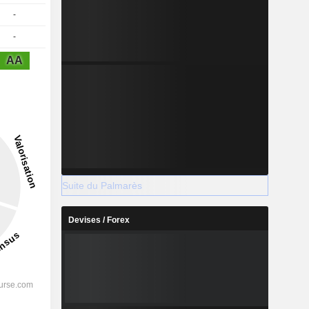
-
-
AA
Suite du Palmarès
Devises / Forex