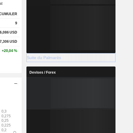
at
CUMULER
9
6,086
USD
7,306
USD
+20,04 %
Suite du Palmarès
Devises / Forex