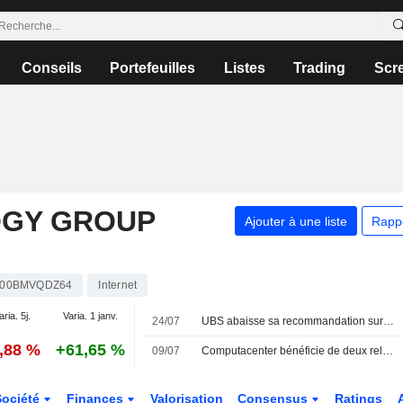
Conseils
Portefeuilles
Listes
Trading
Scr
OGY GROUP
Ajouter à une liste
Rapp
00BMVQDZ64
Internet
aria. 5j.
Varia. 1 janv.
24/07
UBS abaisse sa recommandation sur Standard Chartered ; Shore relève HSBC
0,88 %
+61,65 %
09/07
Computacenter bénéficie de deux relèvements d'objectif de cours
Société
Finances
Valorisation
Consensus
Ratings