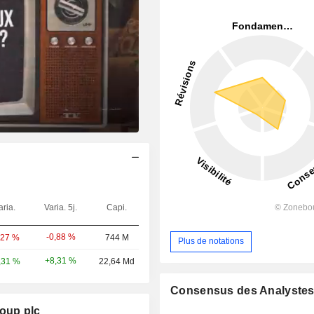
aria.
Varia. 5j.
Capi.
-0,88 %
,27 %
744 M
Plus de notations
+8,31 %
,31 %
22,64 Md
Consensus des Analyste
roup plc