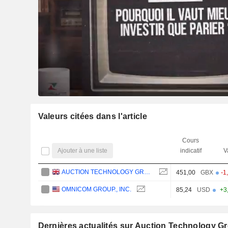
Valeurs citées dans l'article
Cours
Ajouter à une liste
indicatif
V
AUCTION TECHNOLOGY GROUP PLC
451,00
GBX
-1
OMNICOM GROUP., INC.
85,24
USD
+3
Dernières actualités sur Auction Technology G