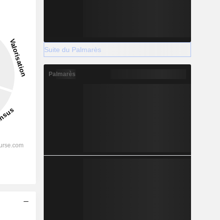
Suite du Palmarès
Palmarès
s