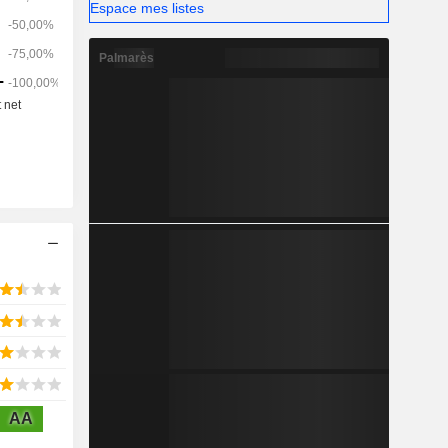
Espace mes listes
id.com. Le
rnal et le
sés dans le
Palmarès
AA