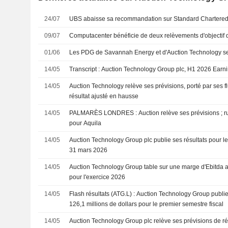
24/07
UBS abaisse sa recommandation sur Standard Chartered
09/07
Computacenter bénéficie de deux relèvements d'objectif 
01/06
Les PDG de Savannah Energy et d'Auction Technology se 
14/05
Transcript : Auction Technology Group plc, H1 2026 Earn
14/05
Auction Technology relève ses prévisions, porté par ses fl
résultat ajusté en hausse
14/05
PALMARÈS LONDRES : Auction relève ses prévisions ; ru
pour Aquila
14/05
Auction Technology Group plc publie ses résultats pour le
31 mars 2026
14/05
Auction Technology Group table sur une marge d'Ebitda 
pour l'exercice 2026
14/05
Flash résultats (ATG.L) : Auction Technology Group publie 
126,1 millions de dollars pour le premier semestre fiscal
14/05
Auction Technology Group plc relève ses prévisions de rés