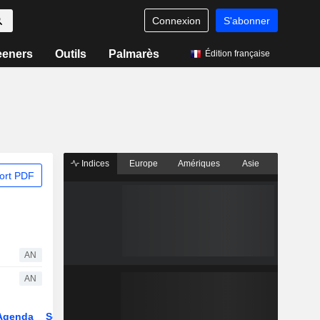
Connexion
S'abonner
eeners
Outils
Palmarès
Édition française
Indices
Europe
Amériques
Asie
ort PDF
AN
AN
Agenda
Secteur
Dérivés
Fonds et ETFs