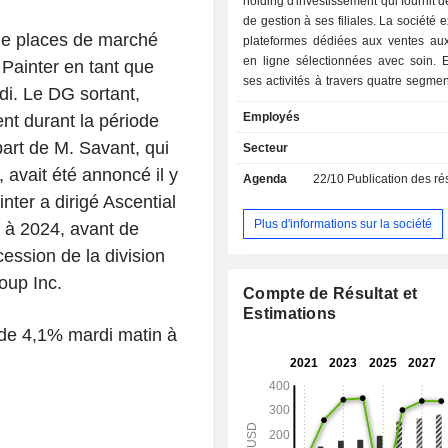
holding d'investissement qui fournit d
de gestion à ses filiales. La société 
de places de marché
plateformes dédiées aux ventes au
en ligne sélectionnées avec soin. E
Painter en tant que
ses activités à travers quatre segment
di. Le DG sortant,
antiquités (A&A), Industrie et comm
Employés
t durant la période
Services d'enchères et Contenu. 
A&A propose aux maisons de v
part de M. Savant, qui
Secteur
enchères spécialisées dans la vent
 avait été annoncé il y
Agenda
22/10
Publication des résultats -
d'art et d'antiquités un accès aux 
ter a dirigé Ascential
thesaleroom.com, liveauctioneers
tissimo.com et EstateSales.NET. 
Plus d'informations sur la société
à 2024, avant de
I&C propose aux maisons de v
ssion de la division
enchères spécialisées dans la vente 
oup Inc.
de machines industriels et comm
Compte de Résultat et
accès aux plateformes BidSpo
Estimations
BidSpotter.co.uk et Proxibid.com, ai
 de 4,1% mardi matin à
bidder.com pour les surplus de cons
les retours de vente au détail. 
Services d'enchères comprend des p
back-office pour les maisons de
enchères, avec des solutions de mob
les enchères, ainsi que d'autres p