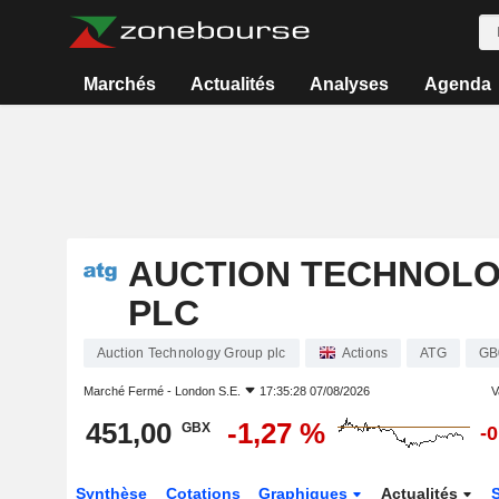
Marchés
Actualités
Analyses
Agenda
AUCTION TECHNOL
PLC
Auction Technology Group plc
Actions
ATG
GB
Marché Fermé -
London S.E.
17:35:28 07/08/2026
V
451,00
-1,27 %
GBX
-
Synthèse
Cotations
Graphiques
Actualités