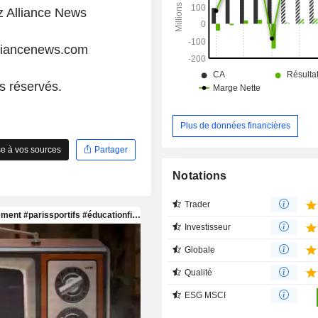
marque blanche, notamment Waveb
z Alliance News
segment Contenu est axé sur le jou
magazine en ligne Gazette, spéciali
liancenews.com
commerce des antiquités.
s réservés.
Plus de données financières
e à vos sources
Partager
Notations
Trader
Investisseur
Globale
Qualité
ESG MSCI