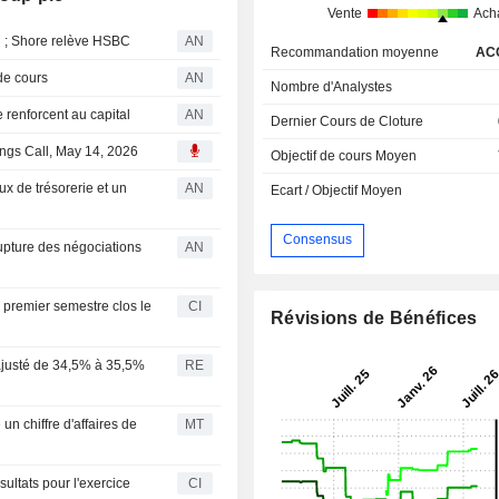
Vente
Ach
 ; Shore relève HSBC
AN
Recommandation moyenne
AC
de cours
AN
Nombre d'Analystes
renforcent au capital
AN
Dernier Cours de Cloture
ings Call, May 14, 2026
Objectif de cours Moyen
ux de trésorerie et un
AN
Ecart / Objectif Moyen
Consensus
pture des négociations
AN
 premier semestre clos le
CI
Révisions de Bénéfices
ajusté de 34,5% à 35,5%
RE
un chiffre d'affaires de
MT
ultats pour l'exercice
CI