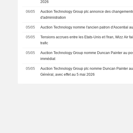
2026
06/05
Auction Technology Group plc annonce des changements 
d'administration
05/05
Auction Technology nomme l'ancien patron d'Ascential a
05/05
Tensions accrues entre les Etats-Unis et l'Iran, Wizz Air f
trafic
05/05
Auction Technology Group nomme Duncan Painter au pos
immédiat
05/05
Auction Technology Group plc nomme Duncan Painter au 
Général, avec effet au 5 mai 2026