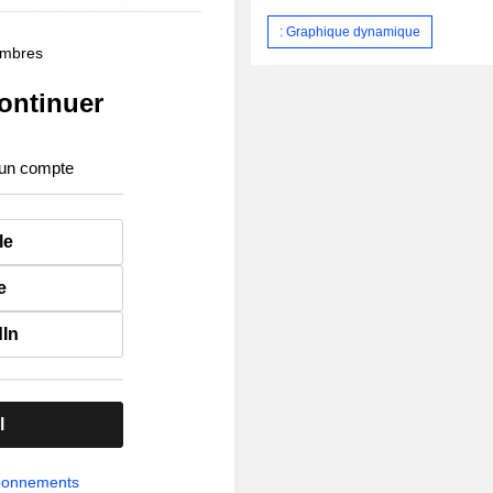
: Graphique dynamique
membres
ontinuer
 un compte
le
e
dIn
l
abonnements