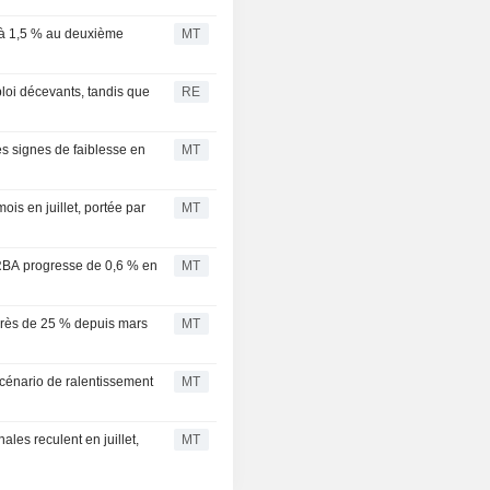
qu'à 1,5 % au deuxième
MT
ploi décevants, tandis que
RE
es signes de faiblesse en
MT
mois en juillet, portée par
MT
a RBA progresse de 0,6 % en
MT
e près de 25 % depuis mars
MT
cénario de ralentissement
MT
nales reculent en juillet,
MT