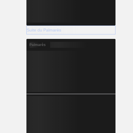
Suite du Palmarès
Palmarès