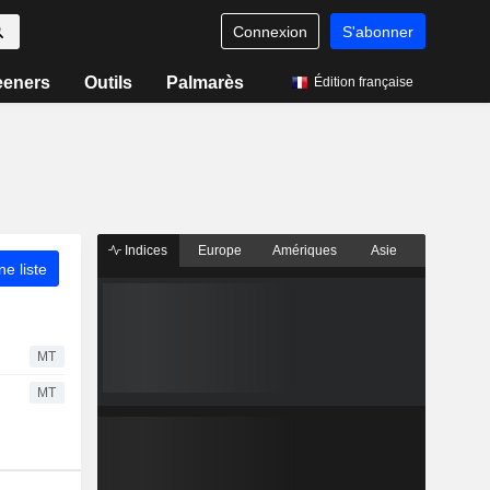
Connexion
S'abonner
eeners
Outils
Palmarès
Édition française
Indices
Europe
Amériques
Asie
ne liste
MT
MT