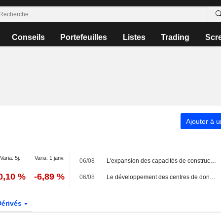
Conseils
Portefeuilles
Listes
Trading
Scr
Ajouter à u
Varia. 5j.
Varia. 1 janv.
06/08
L'expansion des capacités de construction devient cruciale pour l'économie australienne, selon ANZ
0,10 %
-6,89 %
06/08
Le développement des centres de données en Australie pourrait atteindre 150 milliards de dollars australiens d'ici 2030 et devenir le principal moteur de l'investissement des entreprises, selon la CommBank
Dérivés