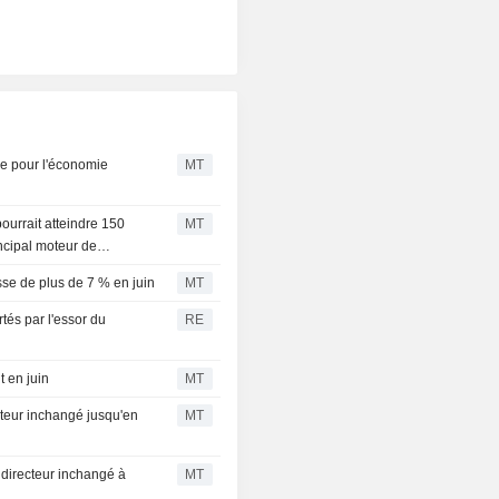
le pour l'économie
MT
urrait atteindre 150
MT
incipal moteur de
sse de plus de 7 % en juin
MT
tés par l'essor du
RE
t en juin
MT
ecteur inchangé jusqu'en
MT
 directeur inchangé à
MT