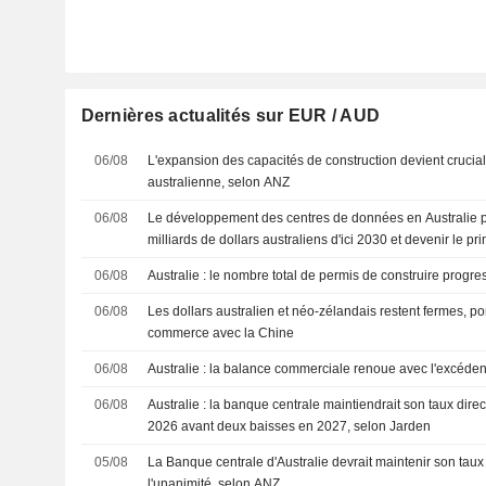
Dernières actualités sur EUR / AUD
06/08
L'expansion des capacités de construction devient crucia
australienne, selon ANZ
06/08
Le développement des centres de données en Australie po
milliards de dollars australiens d'ici 2030 et devenir le pr
l'investissement des entreprises, selon la CommBank
06/08
Australie : le nombre total de permis de construire progre
06/08
Les dollars australien et néo-zélandais restent fermes, por
commerce avec la Chine
06/08
Australie : la balance commerciale renoue avec l'excéden
06/08
Australie : la banque centrale maintiendrait son taux dir
2026 avant deux baisses en 2027, selon Jarden
05/08
La Banque centrale d'Australie devrait maintenir son taux
l'unanimité, selon ANZ