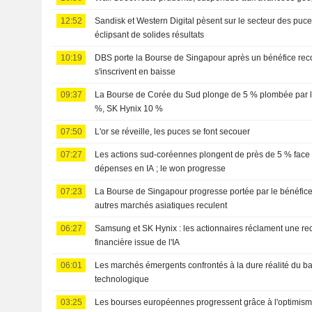
12:52
Sandisk et Western Digital pèsent sur le secteur des puce
éclipsant de solides résultats
10:19
DBS porte la Bourse de Singapour après un bénéfice recor
s'inscrivent en baisse
09:37
La Bourse de Corée du Sud plonge de 5 % plombée par l
%, SK Hynix 10 %
07:50
L'or se réveille, les puces se font secouer
07:27
Les actions sud-coréennes plongent de près de 5 % face 
dépenses en IA ; le won progresse
07:23
La Bourse de Singapour progresse portée par le bénéfice
autres marchés asiatiques reculent
06:27
Samsung et SK Hynix : les actionnaires réclament une red
financière issue de l'IA
06:01
Les marchés émergents confrontés à la dure réalité du b
technologique
03:25
Les bourses européennes progressent grâce à l'optimisme 