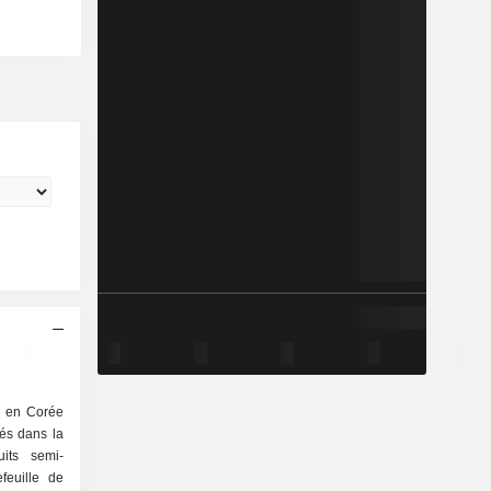
e en Corée
tés dans la
uits semi-
feuille de