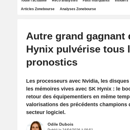
Toute l'actualité
Reco analystes
Faits marquants
Insiders
Articles Zonebourse
Analyses Zonebourse
Autre grand gagnant d
Hynix pulvérise tous 
pronostics
Les processeurs avec Nvidia, les disques
les mémoires vives avec SK Hynix : le boo
retour des équipementiers en même temps
valorisations des précédents champions d
secteur logiciel.
Odile Dubois