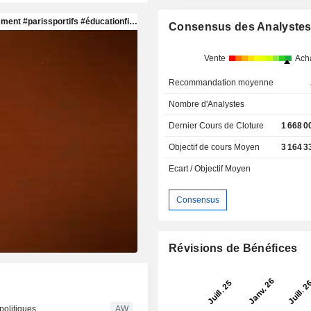
Consensus des Analyste
Vente
Ach
Recommandation moyenne
Nombre d'Analystes
Dernier Cours de Cloture
1 668 0
Objectif de cours Moyen
3 164 3
Ecart / Objectif Moyen
Consensus
Révisions de Bénéfices
politiques
AW