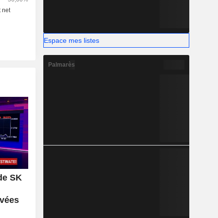
Espace mes listes
Palmarès
de SK
evées