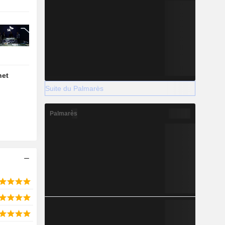
net
Suite du Palmarès
Palmarès