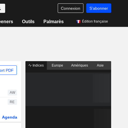
Connexion
S'abonner
eeners
Outils
Palmarès
Édition française
Indices
Europe
Amériques
Asie
ort PDF
AW
RE
Agenda
Secteur
Fonds et ETFs