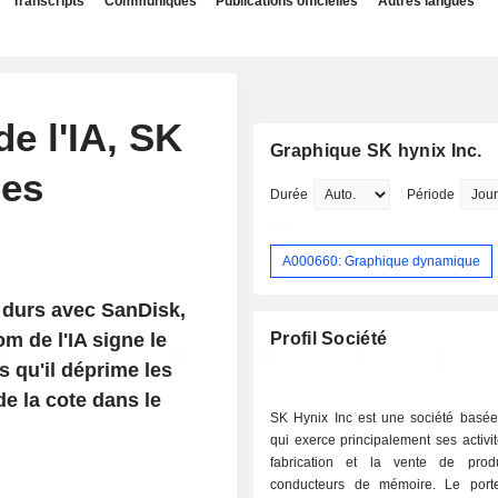
Transcripts
Communiqués
Publications officielles
Autres langues
e l'IA, SK
Graphique SK hynix Inc.
les
Durée
Période
A000660: Graphique dynamique
 durs avec SanDisk,
m de l'IA signe le
Profil Société
 qu'il déprime les
e la cote dans le
SK Hynix Inc est une société basé
qui exerce principalement ses activi
fabrication et la vente de prod
conducteurs de mémoire. Le porte