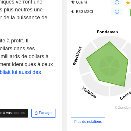
yniques verront une
Qualité
s plus neutres une
ESG MSCI
or de la puissance de
 à profit. Il
dollars dans ses
milliards de dollars à
ment identiques à ceux
bliait lui aussi des
e à vos sources
Partager
Plus de notations