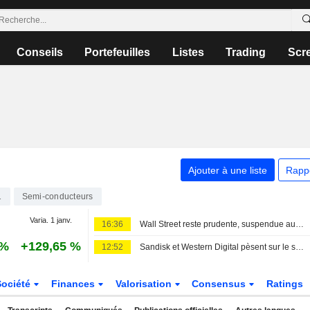
Conseils
Portefeuilles
Listes
Trading
Scr
Ajouter à une liste
Rapp
1
Semi-conducteurs
Varia. 1 janv.
16:36
Wall Street reste prudente, suspendue aux avancées géopolitiques
 %
+129,65 %
12:52
Sandisk et Western Digital pèsent sur le secteur des puces, des attentes élevées éclipsant de solides résultats
Société
Finances
Valorisation
Consensus
Ratings