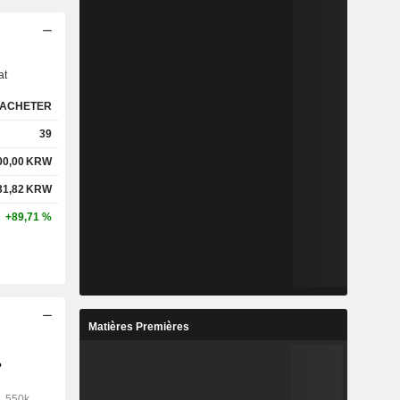
s
at
ACHETER
39
00,00
KRW
31,82
KRW
+89,71 %
Matières Premières