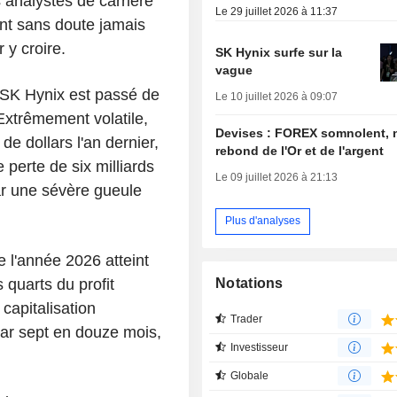
 analystes de carrière
Le 29 juillet 2026 à 11:37
nt sans doute jamais
 y croire.
SK Hynix surfe sur la
vague
de SK Hynix est passé de
Le 10 juillet 2026 à 09:07
Extrêmement volatile,
Devises : FOREX somnolent, 
 de dollars l'an dernier,
rebond de l'Or et de l'argent
 perte de six milliards
Le 09 juillet 2026 à 21:13
ar une sévère gueule
Plus d'analyses
e l'année 2026 atteint
s quarts du profit
Notations
capitalisation
Trader
par sept en douze mois,
Investisseur
Globale