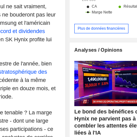
l ne sait vraiment,
 ne bouderont pas leur
amsung et l'américain
Plus de données financières
ecord et dividendes
n SK Hynix profite lui
Analyses / Opinions
estre de l'année, bien
stratosphérique des
écédente à la même
 triple en douze mois, et
riode.
Le bond des bénéfices 
le tenable ? La marge
Hynix ne parvient pas à
stre - dont une large
combler les attentes él
ses participations - ce
liées à l'IA