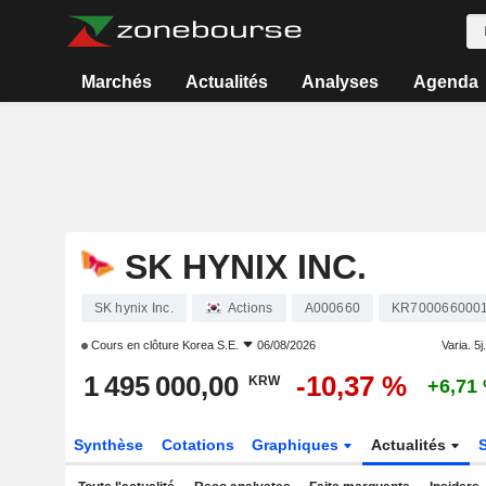
Marchés
Actualités
Analyses
Agenda
SK HYNIX INC.
SK hynix Inc.
Actions
A000660
KR700066000
Cours en clôture
Korea S.E.
06/08/2026
Varia. 5j.
1 495 000,00
-10,37 %
KRW
+6,71
Synthèse
Cotations
Graphiques
Actualités