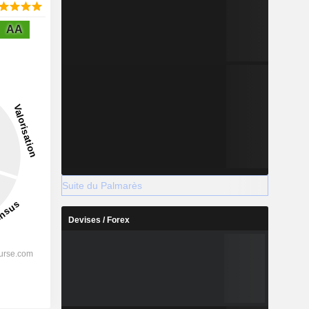
AA
Suite du Palmarès
Devises / Forex