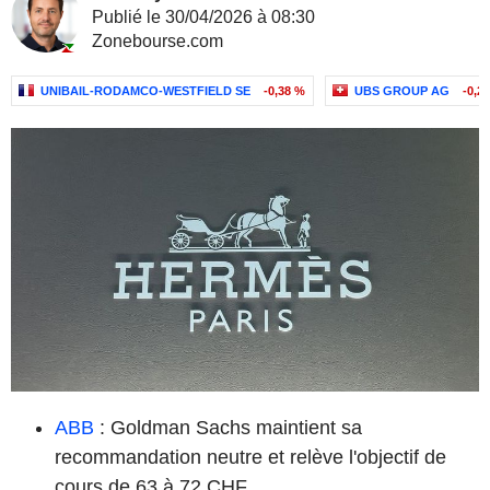
Publié le 30/04/2026 à 08:30
Zonebourse.com
UNIBAIL-RODAMCO-WESTFIELD SE
-0,38 %
UBS GROUP AG
-0,2
ABB
: Goldman Sachs maintient sa
recommandation neutre et relève l'objectif de
cours de 63 à 72 CHF.