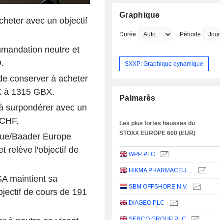
Graphique
cheter avec un objectif
Durée
Période
mmandation neutre et
.
SXXP: Graphique dynamique
de conserver à acheter
BX à 1315 GBX.
Palmarès
à surpondérer avec un
 CHF.
Les plus fortes hausses du
STOXX EUROPE 600 (EUR)
lue/Baader Europe
 relève l'objectif de
WPP PLC
HIKMA PHARMACEUTICALS PLC
A maintient sa
SBM OFFSHORE N.V.
jectif de cours de 191
DIAGEO PLC
SERCO GROUP PLC