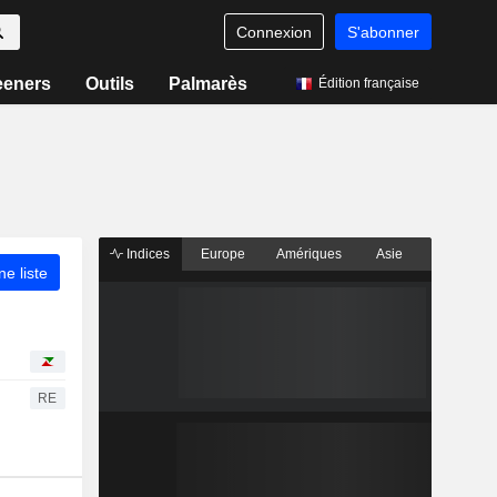
Connexion
S'abonner
eeners
Outils
Palmarès
Édition française
Indices
Europe
Amériques
Asie
ne liste
RE