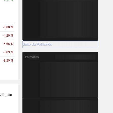
-3,88 %
-4,20 %
-5,65 %
Suite du Palmarès
-5,89 %
Palmarès
-8,20 %
X Europe