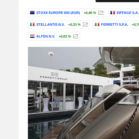
STOXX EUROPE 600 (EUR)
+0,46 %
EIFFAGE S.A.
STELLANTIS N.V.
+0,33 %
FERRETTI S.P.A.
+0,7
ALFEN N.V.
+0,63 %