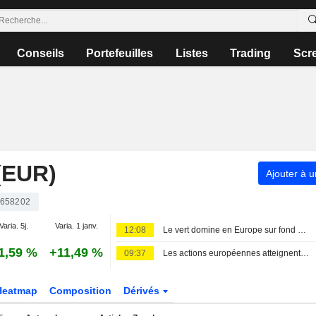
Conseils
Portefeuilles
Listes
Trading
Scr
(EUR)
Ajouter à u
658202
Varia. 5j.
Varia. 1 janv.
12:08
Le vert domine en Europe sur fond d'avalanche de publications
1,59 %
+11,49 %
09:37
Les actions européennes atteignent un sommet historique, portées par les résultats et l'optimisme USA-Iran
Heatmap
Composition
Dérivés