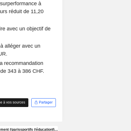
 surperformance à
urs réduit de 11,20
e avec un objectif de
à alléger avec un
UR.
 sa recommandation
s de 343 à 386 CHF.
e à vos sources
Partager