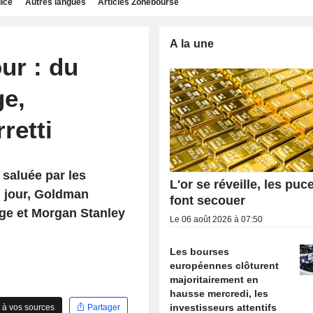
dice
Autres langues
Articles Zonebourse
A la une
ur : du
e,
retti
 saluée par les
L'or se réveille, les puc
 jour, Goldman
font secouer
age et Morgan Stanley
Le 06 août 2026 à 07:50
Les bourses
européennes clôturent
majoritairement en
hausse mercredi, les
investisseurs attentifs
 à vos sources
Partager