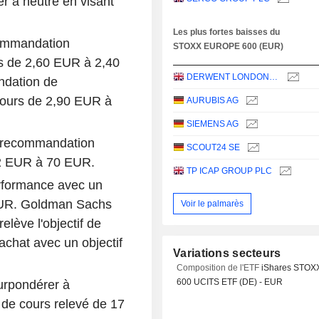
 à neutre en visant
Les plus fortes baisses du
commandation
STOXX EUROPE 600 (EUR)
urs de 2,60 EUR à 2,40
DERWENT LONDON PLC
dation de
 cours de 2,90 EUR à
AURUBIS AG
SIEMENS AG
 recommandation
SCOUT24 SE
 72 EUR à 70 EUR.
TP ICAP GROUP PLC
rformance avec un
 EUR. Goldman Sachs
Voir le palmarès
lève l'objectif de
chat avec un objectif
Variations secteurs
Composition de l'ETF
iShares STOX
600 UCITS ETF (DE) - EUR
urpondérer à
 de cours relevé de 17