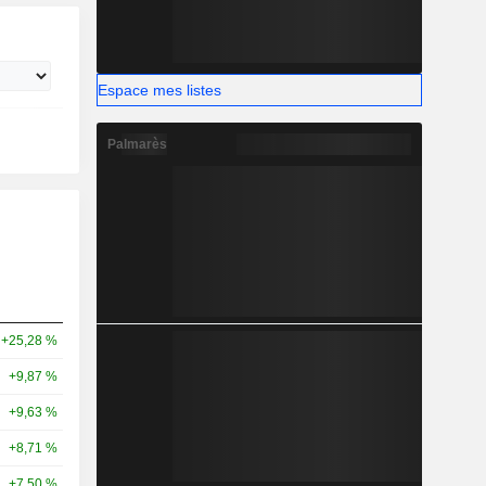
Espace mes listes
Palmarès
+25,28 %
+9,87 %
+9,63 %
+8,71 %
+7,50 %