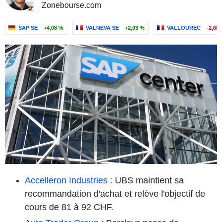
Zonebourse.com
SAP SE
+4,08 %
VALNEVA SE
+2,03 %
VALLOUREC
-2,68
Accelleron Industries
: UBS maintient sa
recommandation d'achat et relève l'objectif de
cours de 81 à 92 CHF.