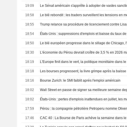
19:09
18:58
18:55
18:54
États-Unis : suppressions d'emplois et baisse du taux 
18:50
18:30
18:19
L'Europe finit dans le vert, la politique monétaire dans le
18:18
18:16
Bourse Zurich: le SMI faiblit après l'emploi américain
18:02
18:02
17:59
17:46