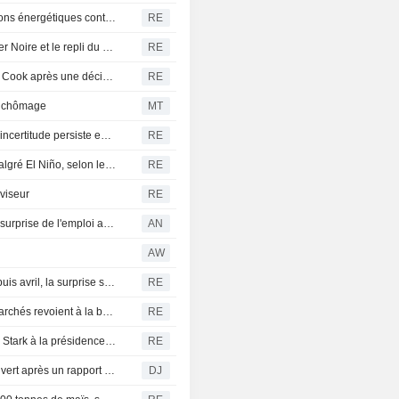
Le Sénat américain s'apprête à adopter de vastes sanctions énergétiques contre la Russie
RE
Le blé rebondit : les traders surveillent les tensions en mer Noire et le repli du dollar
RE
Trump relance sa procédure de licenciement contre Lisa Cook après une décision de la Cour suprême - ABC News
RE
de chômage
MT
Le blé européen progresse dans le sillage de Chicago, l'incertitude persiste en mer Noire
RE
L'économie du Pérou devrait croître de 3,5 % en 2026 malgré El Niño, selon le ministre
RE
 viseur
RE
Les bourses progressent, la livre grimpe après la baisse surprise de l'emploi aux États-Unis
AN
AW
Wall Street en passe de signer sa meilleure semaine depuis avril, la surprise sur l'emploi apaisant les craintes de hausse des taux
RE
États-Unis : pertes d'emplois inattendues en juillet, les marchés revoient à la baisse les anticipations de hausse des taux
RE
Pérou : la compagnie pétrolière Petroperu nomme Oliver Stark à la présidence du conseil d'administration
RE
CAC 40 : La Bourse de Paris achève la semaine dans le vert après un rapport sur l'emploi US décevant
DJ