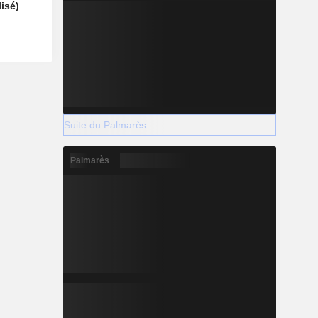
isé)
Suite du Palmarès
Palmarès