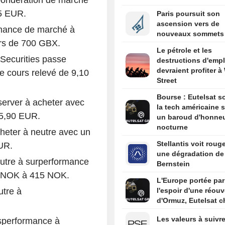
05 EUR.
Paris poursuit son
ascension vers de
mance de marché à
nouveaux sommets
urs de 700 GBX.
Le pétrole et les
 Securities passe
destructions d'empl
devraient profiter à 
de cours relevé de 9,10
Street
Bourse : Eutelsat so
erver à acheter avec
la tech américaine s
15,90 EUR.
un baroud d'honne
nocturne
eter à neutre avec un
Stellantis voit roug
UR.
une dégradation de
utre à surperformance
Bernstein
10 NOK à 415 NOK.
L'Europe portée par
utre à
l'espoir d'une réouv
d'Ormuz, Eutelsat c
Les valeurs à suivre
sperformance à