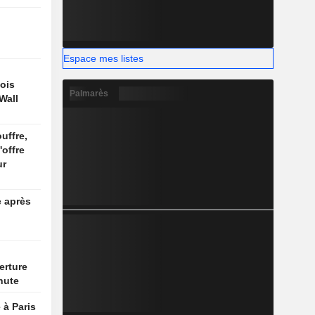
Espace mes listes
ois
Palmarès
Wall
uffre,
'offre
ur
e après
erture
hute
 à Paris