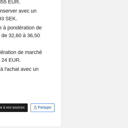
 355 EUR.
nserver avec un
193 SEK.
e à pondération de
é de 32,60 à 36,50
dération de marché
à 24 EUR.
 à l'achat avec un
e à vos sources
Partager