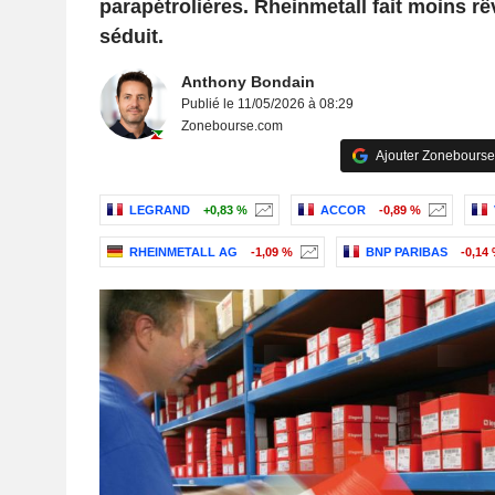
parapétrolières. Rheinmetall fait moins r
séduit.
Anthony Bondain
Publié le 11/05/2026 à 08:29
Zonebourse.com
Ajouter Zonebourse
LEGRAND
+0,83 %
ACCOR
-0,89 %
RHEINMETALL AG
-1,09 %
BNP PARIBAS
-0,14