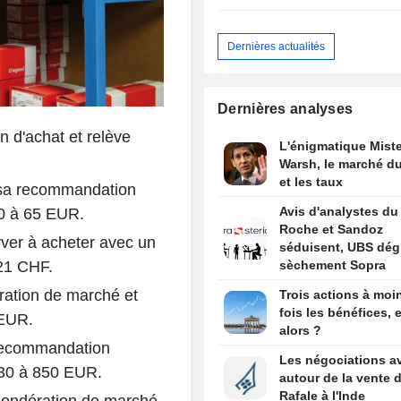
Dernières actualités
Dernières analyses
n d'achat et relève
L'énigmatique Miste
.
Warsh, le marché du
et les taux
t sa recommandation
Avis d'analystes du 
 60 à 65 EUR.
Roche et Sandoz
rver à acheter avec un
séduisent, UBS dég
 21 CHF.
sèchement Sopra
ration de marché et
Trois actions à moi
fois les bénéfices, e
 EUR.
alors ?
recommandation
Les négociations a
 830 à 850 EUR.
autour de la vente 
Rafale à l'Inde
pondération de marché