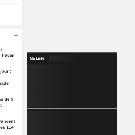
r
 travail
Ma Liste
jour :
rade
ns de 5
t
vancent
des 114