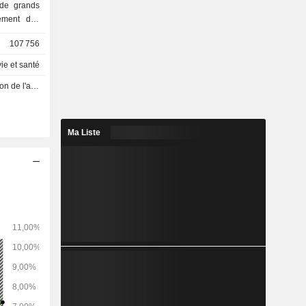
 de grands
ement des
e médicale
107 756
 technique
ie et santé
traite, de
vité - Q3 2026
iers et aux
gique et en
Ma Liste