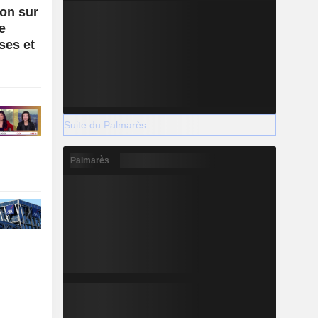
ion sur
e
ses et
Suite du Palmarès
Palmarès