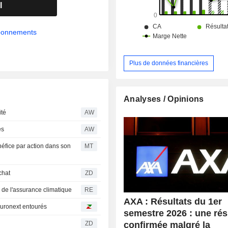
l
abonnements
Plus de données financières
Analyses / Opinions
ité
AW
és
AW
néfice par action dans son
MT
chat
ZD
 de l'assurance climatique
RE
AXA : Résultats du 1er
 Euronext entourés
semestre 2026 : une rés
confirmée malgré la
ZD