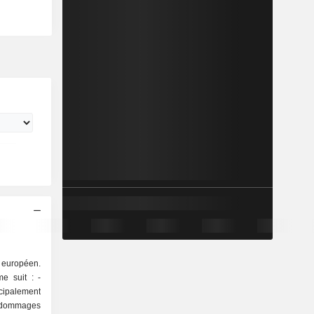
 européen.
e suit : -
cipalement
, dommages