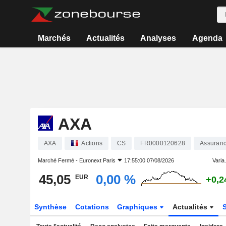
Marchés
Actualités
Analyses
Agenda
AXA
AXA
Actions
CS
FR0000120628
Assuranc
Marché Fermé -
Euronext Paris
17:55:00 07/08/2026
Varia.
45,05
0,00 %
EUR
+0,2
Synthèse
Cotations
Graphiques
Actualités