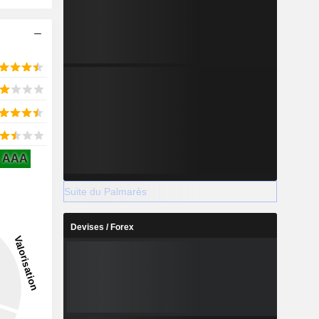
AAA
Suite du Palmarès
Devises / Forex