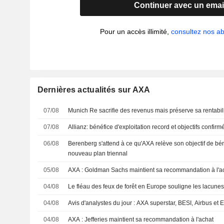
Continuer avec un emai
Pour un accès illimité,
consultez nos 
Dernières actualités sur AXA
07/08
Munich Re sacrifie des revenus mais préserve sa rentabil
07/08
Allianz: bénéfice d'exploitation record et objectifs confirm
06/08
Berenberg s'attend à ce qu'AXA relève son objectif de bé
nouveau plan triennal
05/08
AXA : Goldman Sachs maintient sa recommandation à l'a
04/08
Le fléau des feux de forêt en Europe souligne les lacunes
04/08
Avis d'analystes du jour : AXA superstar, BESI, Airbus et
04/08
AXA : Jefferies maintient sa recommandation à l'achat