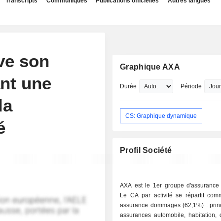
Transcripts
Communiqués
Publications officielles
Autres langues
ve son
Graphique AXA
ant une
Durée
Période
la
CS: Graphique dynamique
é
Profil Société
AXA est le 1er groupe d'assurance
Le CA par activité se répartit comm
assurance dommages (62,1%) : prin
assurances automobile, habitation