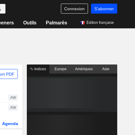
Connexion
S'abonner
eeners
Outils
Palmarès
Édition française
Indices
Europe
Amériques
Asie
ort PDF
AW
AW
Agenda
Secteur
Dérivés
Fonds et ETFs