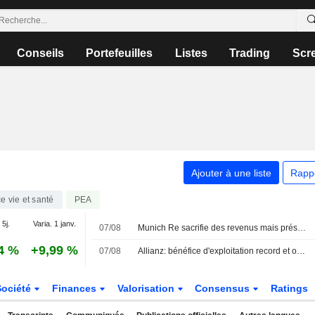
Conseils
Portefeuilles
Listes
Trading
Scr
Ajouter à une liste
Rapp
e vie et santé
PEA
 5j.
Varia. 1 janv.
07/08
Munich Re sacrifie des revenus mais préserve sa rentabilité
4 %
+9,99 %
07/08
Allianz: bénéfice d'exploitation record et objectifs confirmés
Société
Finances
Valorisation
Consensus
Ratings