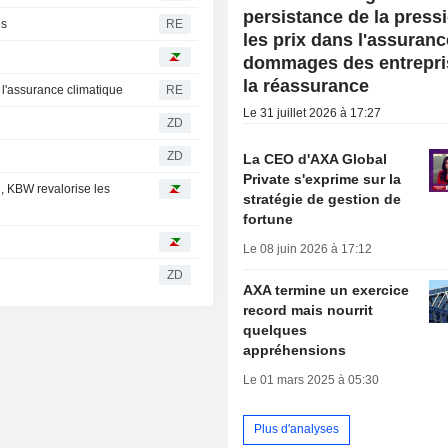
persistance de la press
is
RE
les prix dans l'assuranc
dommages des entrepri
la réassurance
 l'assurance climatique
RE
Le 31 juillet 2026 à 17:27
ZD
ZD
La CEO d'AXA Global
Private s'exprime sur la
n, KBW revalorise les
stratégie de gestion de
fortune
Le 08 juin 2026 à 17:12
ZD
AXA termine un exercice
record mais nourrit
quelques
appréhensions
Le 01 mars 2025 à 05:30
Plus d'analyses