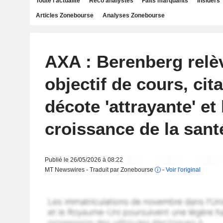
Toute l'actualité
Reco analystes
Faits marquants
Insiders
Articles Zonebourse
Analyses Zonebourse
AXA : Berenberg relè
objectif de cours, cit
décote 'attrayante' et 
croissance de la sant
Publié le 26/05/2026 à 08:22
MT Newswires - Traduit par Zonebourse
-
Voir l'original