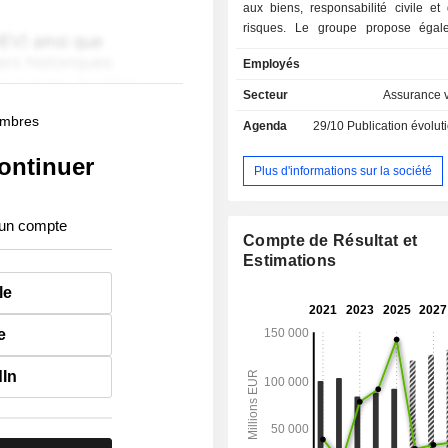
aux biens, responsabilité civile et
risques. Le groupe propose égal
prestations d'assistance (assistanc
Employés
de personnes en voyage, assistance
aux véhicules, etc.) ; - assurance vie (36,6%) :
Secteur
Assurance v
vente de contrats d'épargne, de re
membres
Agenda
29/10
Publication évolution de l'acti
prévoyance et de santé aux particul
entreprises ; - autres (1,3%) : essentiellement
ontinuer
activités bancaires en France, en Bel
Plus d'informations sur la société
Allemagne.
 un compte
Compte de Résultat et
Estimations
le
e
dIn