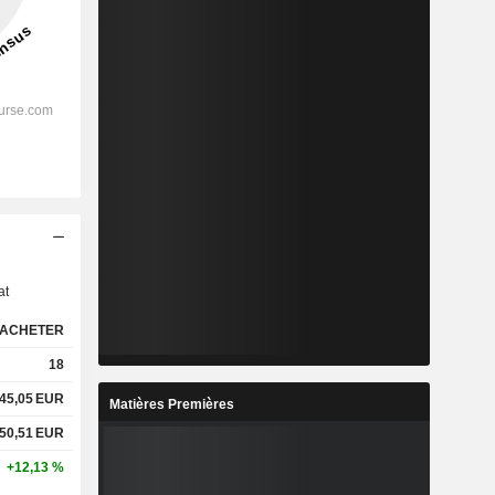
s
at
ACHETER
18
45,05
EUR
Matières Premières
50,51
EUR
+12,13 %