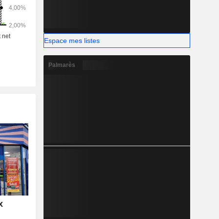
Espace mes listes
Palmarès
x