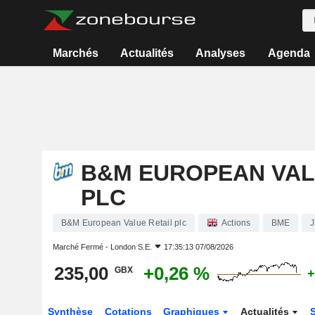
Marchés
Actualités
Analyses
Agenda
B&M EUROPEAN VAL
PLC
B&M European Value Retail plc
Actions
BME
Marché Fermé -
London S.E.
17:35:13 07/08/2026
235,00
+0,26 %
GBX
+
Synthèse
Cotations
Graphiques
Actualités