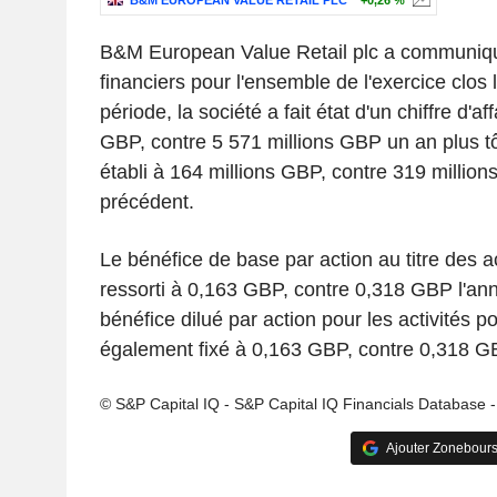
B&M EUROPEAN VALUE RETAIL PLC
+0,26 %
B&M European Value Retail plc a communiqu
financiers pour l'ensemble de l'exercice clos
période, la société a fait état d'un chiffre d'af
GBP, contre 5 571 millions GBP un an plus tôt
établi à 164 millions GBP, contre 319 million
précédent.
Le bénéfice de base par action au titre des ac
ressorti à 0,163 GBP, contre 0,318 GBP l'an
bénéfice dilué par action pour les activités po
également fixé à 0,163 GBP, contre 0,318 G
© S&P Capital IQ - S&P Capital IQ Financials Database 
Ajouter Zonebours