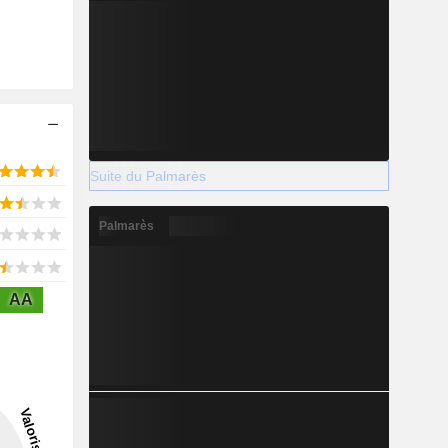
Suite du Palmarès
Palmarès
AA