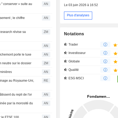
 " conserver » suite au
AN
Le 03 juin 2026 à 16:52
Plus d'analyses
ement ; le chiffre
AN
ZM
Notations
Trader
AN
Investisseur
ichemont porte le luxe
AN
Globale
: Panmure Liberum neutre sur le dossier
ZM
Qualité
 minières
AN
ESG MSCI
rdinage au Royaume-Uni,
RE
issent du repli de l'or
AN
inée par la morosité du
AN
r le FTSE 100
AN