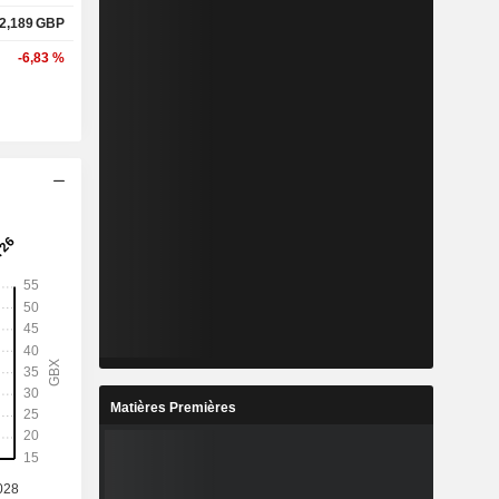
2,189
GBP
-6,83 %
Matières Premières