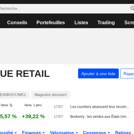
Conseils
Portefeuilles
Listes
Trading
Scr
UE RETAIL
Ajouter à une liste
Rapp
JE00BVSYJW51
Magasins discount
Varia. 5j.
Varia. 1 janv.
17/07
Les courtiers abaissent leur recommandation sur Rotork à " conserver » suite au rachat par ABB
5,57 %
+39,22 %
17/07
Burberry : les ventes aux États-Unis soutiennent le redressement ; le chiffre d'affaires de Wise progresse
Société
Finances
Valorisation
Consensus
Ratings