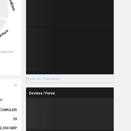
Suite du Palmarès
s
Devises / Forex
at
CUMULER
19
2,350
GBP