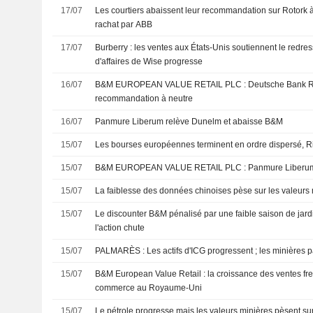
17/07
Les courtiers abaissent leur recommandation sur Rotork à
rachat par ABB
17/07
Burberry : les ventes aux États-Unis soutiennent le redress
d'affaires de Wise progresse
16/07
B&M EUROPEAN VALUE RETAIL PLC : Deutsche Bank Research révise sa
recommandation à neutre
16/07
Panmure Liberum relève Dunelm et abaisse B&M
15/07
Les bourses européennes terminent en ordre dispersé, R
15/07
B&M EUROPEAN VALUE RETAIL PLC 
15/07
La faiblesse des données chinoises pèse sur les valeurs
15/07
Le discounter B&M pénalisé par une faible saison de ja
l'action chute
15/07
PALMARÈS : Les actifs d'ICG progressent ; les minières pât
15/07
B&M European Value Retail : la croissance des ventes fre
commerce au Royaume-Uni
15/07
Le pétrole progresse mais les valeurs minières pèsent su