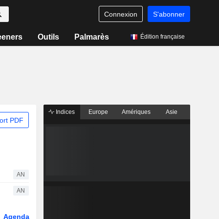
Connexion
S'abonner
eeners
Outils
Palmarès
Édition française
Indices
Europe
Amériques
Asie
ort PDF
AN
AN
Agenda
Secteur
Dérivés
Fonds et ETFs