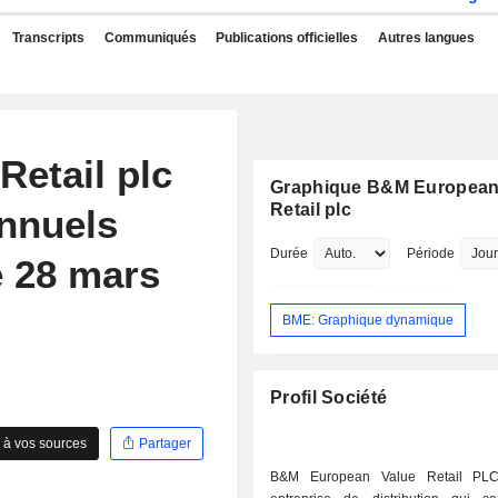
Transcripts
Communiqués
Publications officielles
Autres langues
etail plc
Graphique B&M European
Retail plc
annuels
Durée
Période
e 28 mars
BME: Graphique dynamique
Profil Société
 à vos sources
Partager
B&M European Value Retail PL