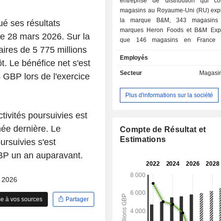
entreprise de distribution qui 
magasins au Royaume-Uni (RU) expl
la marque B&M, 343 magasins 
é ses résultats
marques Heron Foods et B&M Expr
 le 28 mars 2026. Sur la
que 146 magasins en France é
faires de 5 775 millions
exploités sous la marque B&M. B
Employés
une gamme de produits comprenant de
. Le bénéfice net s'est
du gaz de cuisine, des surgelés, des 
Secteur
Magasin
s GBP lors de l'exercice
jardinage, des sols stratifiés, des
grande taille, des jeux de loterie, de 
Plus d'informations sur la société
du tabac, des revêtements de sol en v
papier peint. Les produits vendus 
tivités poursuivies est
par Heron Foods comprennent not
née dernière. Le
l’alcool, des produits de boulangerie
Compte de Résultat et
et des produits à base de pommes de
Estimations
ursuivies s'est
produits Cooplands, des boissons, d
BP un an auparavant.
d’épicerie, des produits frais, des 
base pour le réfrigérateur, des fruits
des produits de santé et de beauté, d
- 2026
ménagers, des glaces, de la via
poisson, des produits pour a
e à vos sources
Partager
compagnie, des pizzas, des plats pr
produits pour la cuisson au fo