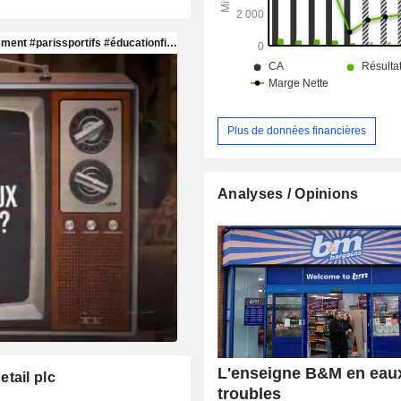
friandises.
Plus de données financières
Analyses / Opinions
L'enseigne B&M en eau
tail plc
troubles