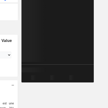
 Value
C est une