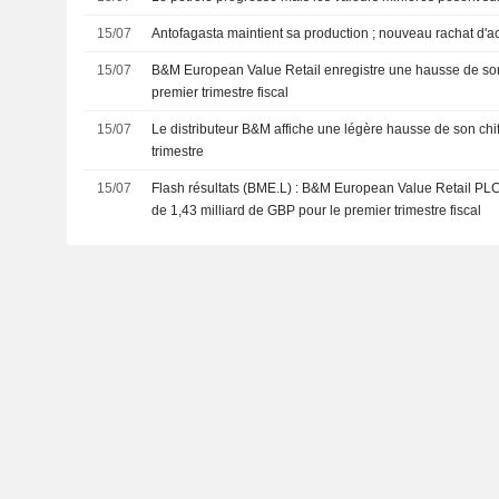
15/07
Antofagasta maintient sa production ; nouveau rachat d'ac
15/07
B&M European Value Retail enregistre une hausse de son c
premier trimestre fiscal
15/07
Le distributeur B&M affiche une légère hausse de son chif
trimestre
15/07
Flash résultats (BME.L) : B&M European Value Retail PLC p
de 1,43 milliard de GBP pour le premier trimestre fiscal