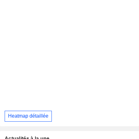
Heatmap détaillée
Actualités à la une