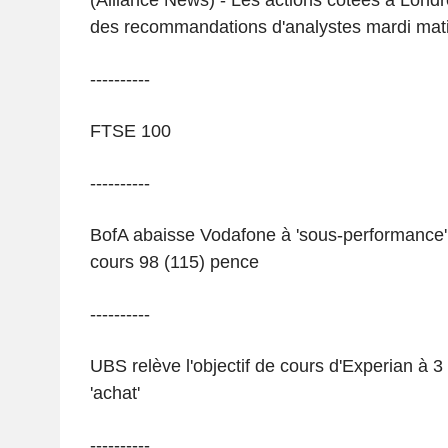
(Alliance News) - Les actions cotées à Londr
des recommandations d'analystes mardi matin
----------
FTSE 100
----------
BofA abaisse Vodafone à 'sous-performance' (
cours 98 (115) pence
----------
UBS relève l'objectif de cours d'Experian à 3
'achat'
----------