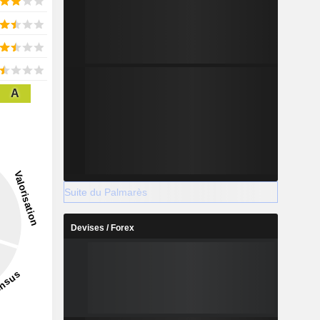
A
Suite du Palmarès
Devises / Forex