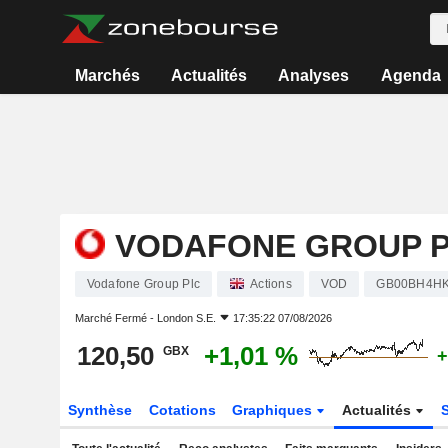
Marchés
Actualités
Analyses
Agenda
VODAFONE GROUP 
Vodafone Group Plc
Actions
VOD
GB00BH4H
Marché Fermé -
London S.E.
17:35:22 07/08/2026
120,50
+1,01 %
GBX
+
Synthèse
Cotations
Graphiques
Actualités