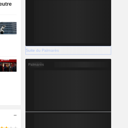
eutre
Suite du Palmarès
Palmarès