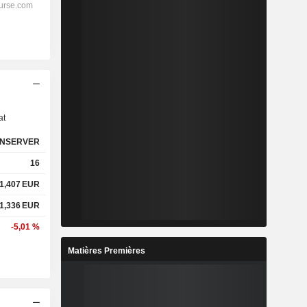
s
at
NSERVER
16
1,407
EUR
1,336
EUR
-5,01 %
Matières Premières