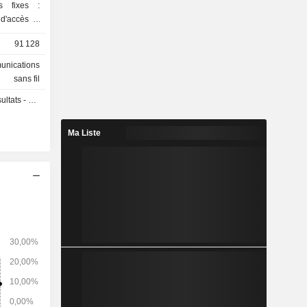
ns fixes :
 d'accès à
91 128
a suivante :
 (31,3%),
unications
et Turquie
sans fil
 - Q2 2027
Ma Liste