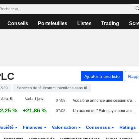
Conseils
Portefeuilles
Listes
Trading
Scr
PLC
Ajouter à une liste
Rapp
KS39
Services de télécommunications sans fil
Varia. 5j.
Varia. 1 janv.
07/08
Vodafone annonce une cession d'actions par le directeur général de Vodacom
2,25 %
+21,86 %
07/08
Un accord de " Fair-play » pour accélérer le déploiement d'Internet
Société
Finances
Valorisation
Consensus
Ratings