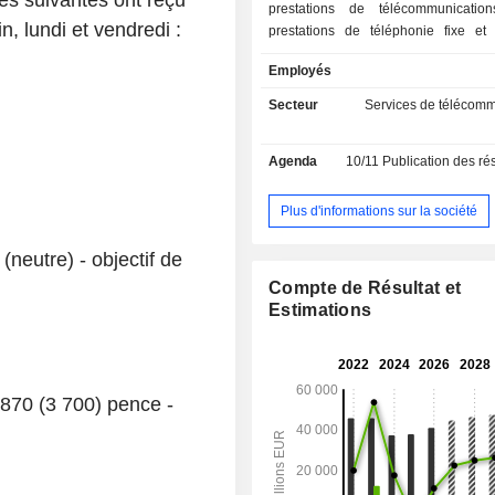
es suivantes ont reçu
prestations de télécommunicatio
, lundi et vendredi :
prestations de téléphonie fixe et
Internet. La répartition géographique du CA
Employés
(avant éliminations intragroupe) est l
Royaume-Uni (23,7%), Allemagne
Secteur
Services de télécomm
Europe (14,7%), Afrique (21,5%) 
(8,8%).
Agenda
10/11
Publication des résultats
Plus d'informations sur la société
neutre) - objectif de
Compte de Résultat et
Estimations
 870 (3 700) pence -