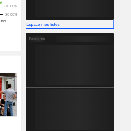
Espace mes listes
Palmarès