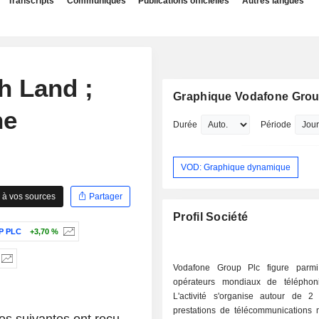
Transcripts
Communiqués
Publications officielles
Autres langues
sh Land ;
Graphique Vodafone Grou
ne
Durée
Période
VOD: Graphique dynamique
 à vos sources
Partager
Profil Société
P PLC
+3,70 %
Vodafone Group Plc figure parmi
opérateurs mondiaux de téléphon
L'activité s'organise autour de 2 
prestations de télécommunications m