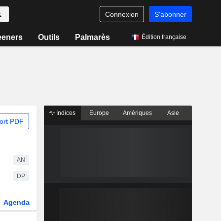
Connexion
S'abonner
eeners
Outils
Palmarès
Édition française
Indices
Europe
Amériques
Asie
ort PDF
AN
DP
Agenda
Secteur
Dérivés
Fonds et ETFs