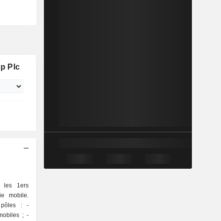
p Plc
 les 1ers
ie mobile.
pôles : -
obiles ; -