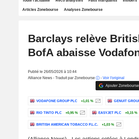
Toute l'actualité
Reco analystes
Faits marquants
Insiders
Articles Zonebourse
Analyses Zonebourse
Barclays relève Briti
BofA abaisse Vodafo
Publié le 26/05/2026 à 10:44
Alliance News - Traduit par Zonebourse
-
Voir l'original
Ajouter Zonebourse
VODAFONE GROUP PLC
+1,01 %
GENUIT GROU
RIO TINTO PLC
+0,95 %
EASYJET PLC
+0,15 %
BRITISH AMERICAN TOBACCO P.L.C.
+1,03 %