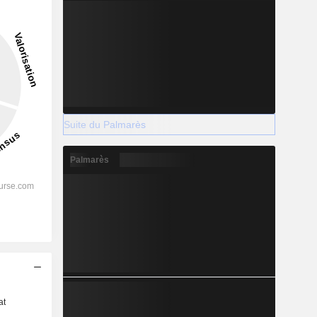
Suite du Palmarès
Palmarès
s
at