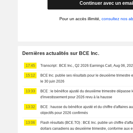
Continuer avec un emai
Pour un accès illimité,
consultez nos 
Dernières actualités sur BCE Inc.
17:45
Transcript : BCE Inc., Q2 2026 Earnings Call, Aug 06, 20
15:12
BCE Inc. publie ses résultats pour le deuxième trimestre 
le 30 juin 2026
13:33
BCE : le bénéfice ajusté du deuxième trimestre dépasse le
d'investissement pour 2026 revu à la hausse
13:32
BCE : hausse du bénéfice ajusté et du chiffre d'affaires au
objectifs pour 2026 confirmés
13:06
Flash résultats (BCE.TO) : BCE Inc. publie un chiffre d'aff
dollars canadiens au deuxième trimestre, conforme aux e