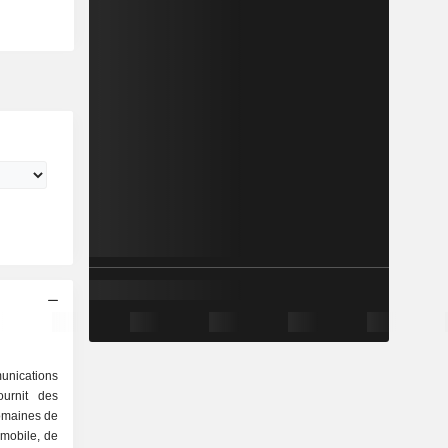
unications
ournit des
domaines de
e mobile, de