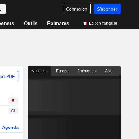
Connexion
S'abonner
eeners
Outils
Palmarès
Édition française
Indices
Europe
Amériques
Asie
ort PDF
CI
Agenda
Secteur
Dérivés
Fonds et ETFs