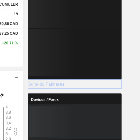
CUMULER
19
30,86
CAD
37,25
CAD
+20,71 %
Suite du Palmarès
Devises / Forex