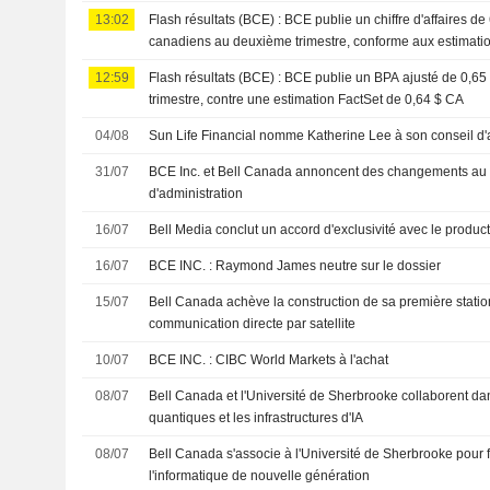
13:02
Flash résultats (BCE) : BCE publie un chiffre d'affaires de 
canadiens au deuxième trimestre, conforme aux estimati
12:59
Flash résultats (BCE) : BCE publie un BPA ajusté de 0,6
trimestre, contre une estimation FactSet de 0,64 $ CA
04/08
Sun Life Financial nomme Katherine Lee à son conseil d'
31/07
BCE Inc. et Bell Canada annoncent des changements au s
d'administration
16/07
Bell Media conclut un accord d'exclusivité avec le product
16/07
BCE INC. : Raymond James neutre sur le dossier
15/07
Bell Canada achève la construction de sa première statio
communication directe par satellite
10/07
BCE INC. : CIBC World Markets à l'achat
08/07
Bell Canada et l'Université de Sherbrooke collaborent da
quantiques et les infrastructures d'IA
08/07
Bell Canada s'associe à l'Université de Sherbrooke pour 
l'informatique de nouvelle génération