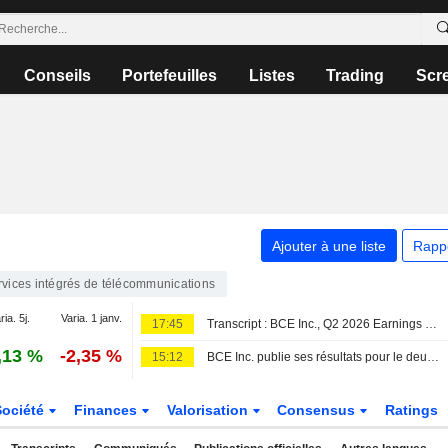
Conseils
Portefeuilles
Listes
Trading
Scr
Ajouter à une liste
Rapp
rvices intégrés de télécommunications
ria. 5j.
Varia. 1 janv.
17:45
Transcript : BCE Inc., Q2 2026 Earnings Call, Aug 06, 2026
,13 %
-2,35 %
15:12
BCE Inc. publie ses résultats pour le deuxième trimestre et le premier semestre clos le 30 juin 2026
Société
Finances
Valorisation
Consensus
Ratings