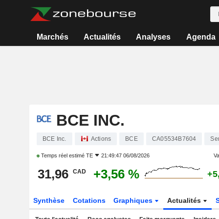
Marchés
Actualités
Analyses
Agenda
BCE INC.
BCE Inc.
Actions
BCE
CA05534B7604
Se
Temps réel estimé
TE
21:49:47 06/08/2026
Va
31,96
+3,56 %
CAD
+5
Synthèse
Cotations
Graphiques
Actualités