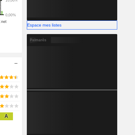
Espace mes listes
Palmarès
A