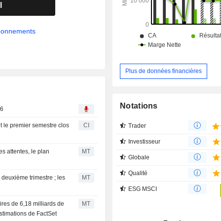
l’intermédiaire de Ziply Fiber.
l
abonnements
Plus de données financières
Notations
26
et le premier semestre clos
CI
Trader
Investisseur
s attentes, le plan
MT
Globale
Qualité
 deuxième trimestre ; les
MT
ESG MSCI
aires de 6,18 milliards de
MT
stimations de FactSet