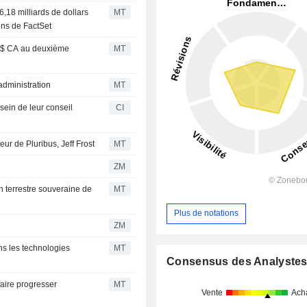
6,18 milliards de dollars
MT
ons de FactSet
5 $ CA au deuxième
MT
administration
MT
ein de leur conseil
CI
eur de Pluribus, Jeff Frost
MT
ZM
n terrestre souveraine de
MT
Plus de notations
ZM
ns les technologies
MT
Consensus des Analyste
faire progresser
MT
Vente
Ach