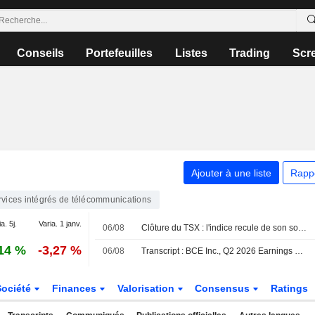
Conseils
Portefeuilles
Listes
Trading
Scr
Ajouter à une liste
Rapp
rvices intégrés de télécommunications
a. 5j.
Varia. 1 janv.
06/08
Clôture du TSX : l'indice recule de son sommet historique, le repli de la technologie éclipsant la progression de l'énergie portée par le pétrole
14 %
-3,27 %
06/08
Transcript : BCE Inc., Q2 2026 Earnings Call, Aug 06, 2026
Société
Finances
Valorisation
Consensus
Ratings