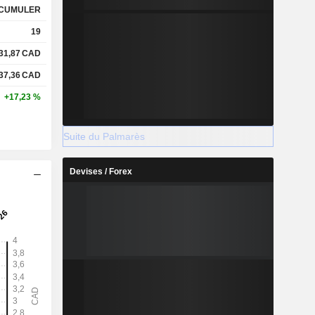
CUMULER
19
31,87
CAD
37,36
CAD
+17,23 %
Suite du Palmarès
Devises / Forex