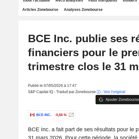
Toute l'actualité
Reco analystes
Faits marquants
Insiders
Articles Zonebourse
Analyses Zonebourse
BCE Inc. publie ses r
financiers pour le pr
trimestre clos le 31 
Publié le 07/05/2026 à 17:47
S&P Capital IQ - Traduit par Zonebourse
-
Voir l'original
Ajouter Zonebourse
BCE INC.
-0,56 %
BCE Inc. a fait part de ses résultats pour le p
31 mars 2026. Pour cette période, la société 