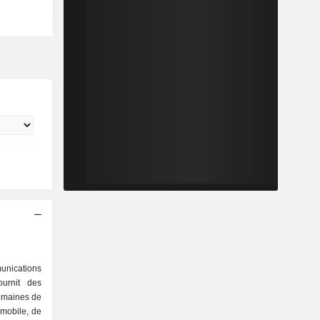
unications
ournit des
domaines de
e mobile, de