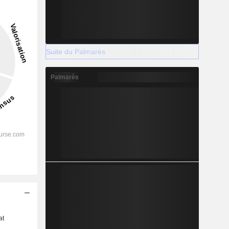
Suite du Palmarès
Palmarès
s
at