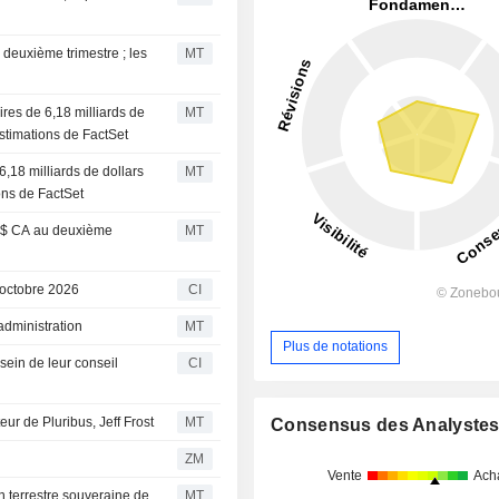
 deuxième trimestre ; les
MT
aires de 6,18 milliards de
MT
stimations de FactSet
6,18 milliards de dollars
MT
ons de FactSet
5 $ CA au deuxième
MT
 octobre 2026
CI
administration
MT
Plus de notations
ein de leur conseil
CI
eur de Pluribus, Jeff Frost
MT
Consensus des Analyste
ZM
Vente
Ach
n terrestre souveraine de
MT