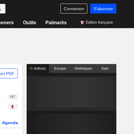
Connexion
S'abonner
eeners
Outils
Palmarès
Édition française
Indices
Europe
Amériques
Asie
ort PDF
MT
Agenda
Secteur
Dérivés
Fonds et ETFs