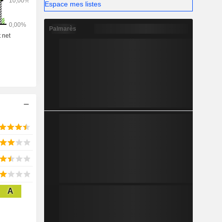
Espace mes listes
Palmarès
A