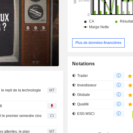
l’intermédiaire de Ziply Fiber.
Plus de données financières
Notations
Trader
Investisseur
 le repli de la technologie
MT
Globale
Qualité
26
ESG MSCI
et le premier semestre clos
CI
s attentes, le plan
MT