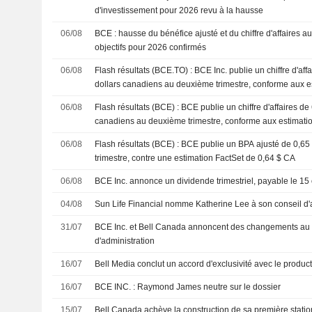
d'investissement pour 2026 revu à la hausse
06/08
BCE : hausse du bénéfice ajusté et du chiffre d'affaires au
objectifs pour 2026 confirmés
06/08
Flash résultats (BCE.TO) : BCE Inc. publie un chiffre d'aff
dollars canadiens au deuxième trimestre, conforme aux e
06/08
Flash résultats (BCE) : BCE publie un chiffre d'affaires de 
canadiens au deuxième trimestre, conforme aux estimati
06/08
Flash résultats (BCE) : BCE publie un BPA ajusté de 0,6
trimestre, contre une estimation FactSet de 0,64 $ CA
06/08
BCE Inc. annonce un dividende trimestriel, payable le 15
04/08
Sun Life Financial nomme Katherine Lee à son conseil d'
31/07
BCE Inc. et Bell Canada annoncent des changements au s
d'administration
16/07
Bell Media conclut un accord d'exclusivité avec le product
16/07
BCE INC. : Raymond James neutre sur le dossier
15/07
Bell Canada achève la construction de sa première statio