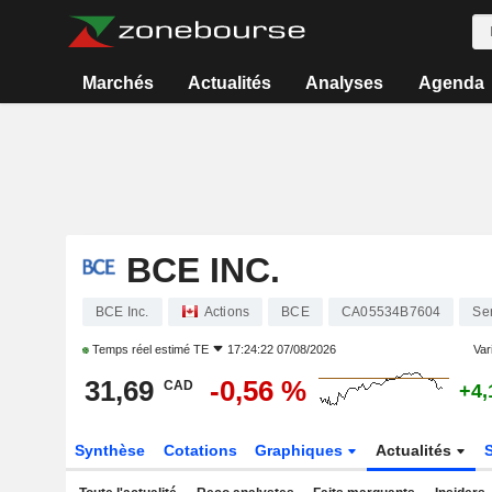
Marchés
Actualités
Analyses
Agenda
BCE INC.
BCE Inc.
Actions
BCE
CA05534B7604
Se
Temps réel estimé
TE
17:24:22 07/08/2026
Vari
31,69
-0,56 %
CAD
+4,
Synthèse
Cotations
Graphiques
Actualités