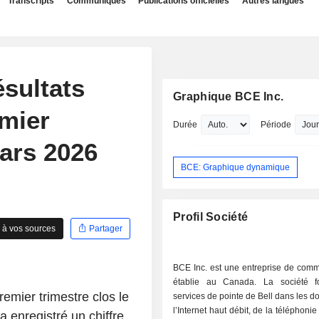
Transcripts
Communiqués
Publications officielles
Autres langues
ésultats
Graphique BCE Inc.
emier
Durée
Période
mars 2026
BCE: Graphique dynamique
Profil Société
 à vos sources
Partager
BCE Inc. est une entreprise de comm
établie au Canada. La société f
remier trimestre clos le
services de pointe de Bell dans les 
l’Internet haut débit, de la téléphoni
a enregistré un chiffre