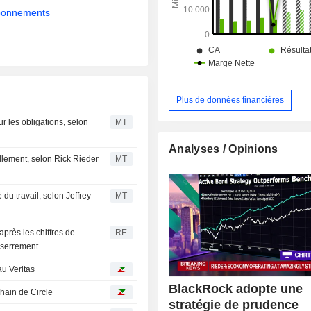
abonnements
Plus de données financières
 les obligations, selon
MT
Analyses / Opinions
llement, selon Rick Rieder
MT
 du travail, selon Jeffrey
MT
après les chiffres de
RE
esserrement
u Veritas
BlackRock adopte une
hain de Circle
stratégie de prudence