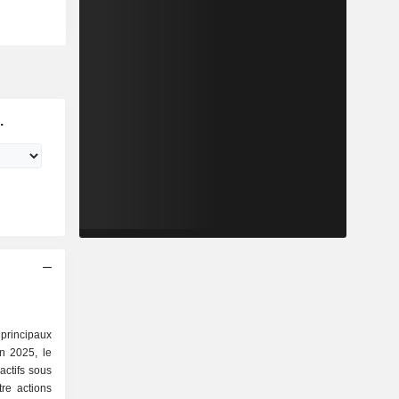
.
principaux
ctifs sous
tre actions