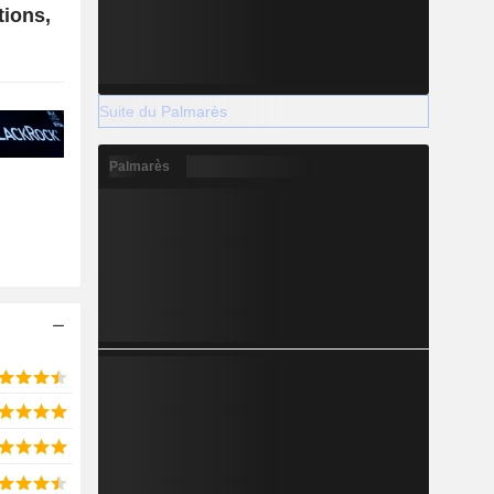
tions,
Suite du Palmarès
Palmarès