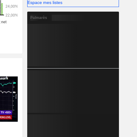
Espace mes listes
Palmarès