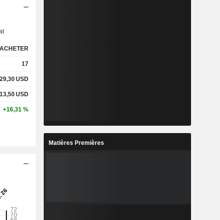
s
at
ACHETER
17
129,30
USD
313,50
USD
+16,31 %
Matières Premières