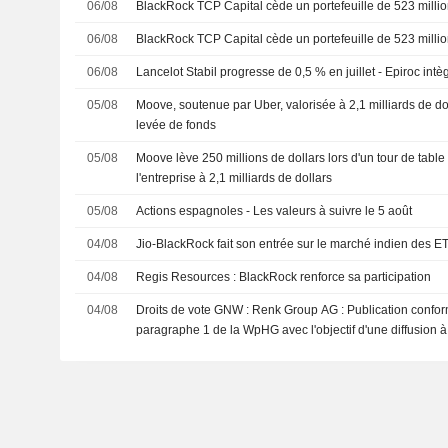
06/08
BlackRock TCP Capital cède un portefeuille de 523 millio
06/08
BlackRock TCP Capital cède un portefeuille de 523 millio
06/08
Lancelot Stabil progresse de 0,5 % en juillet - Epiroc intèg
05/08
Moove, soutenue par Uber, valorisée à 2,1 milliards de d
levée de fonds
05/08
Moove lève 250 millions de dollars lors d'un tour de table 
l'entreprise à 2,1 milliards de dollars
05/08
Actions espagnoles - Les valeurs à suivre le 5 août
04/08
Jio-BlackRock fait son entrée sur le marché indien des ET
04/08
Regis Resources : BlackRock renforce sa participation
04/08
Droits de vote GNW : Renk Group AG : Publication conform
paragraphe 1 de la WpHG avec l'objectif d'une diffusion 