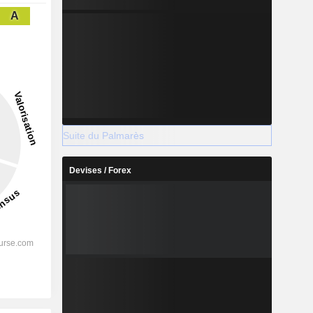
A
Suite du Palmarès
Devises / Forex