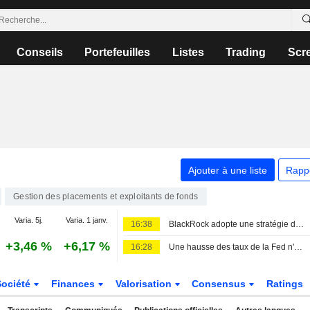
Conseils
Portefeuilles
Listes
Trading
Scr
Ajouter à une liste
Rapp
Gestion des placements et exploitants de fonds
Varia. 5j.
Varia. 1 janv.
16:38
BlackRock adopte une stratégie de prudence maximale sur les obligations, selon Rick Rieder
+3,46 %
+6,17 %
16:28
Une hausse des taux de la Fed n'aurait aucun sens actuellement, selon Rick Rieder de BlackRock
Société
Finances
Valorisation
Consensus
Ratings