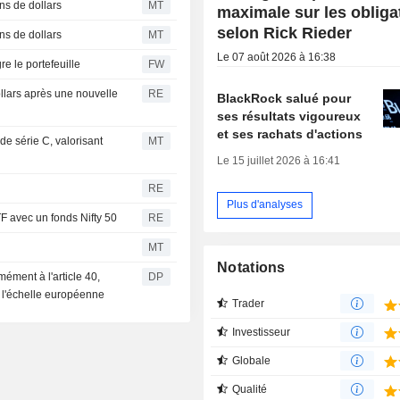
ns de dollars
MT
maximale sur les obliga
selon Rick Rieder
ns de dollars
MT
Le 07 août 2026 à 16:38
re le portefeuille
FW
ollars après une nouvelle
RE
BlackRock salué pour
ses résultats vigoureux
et ses rachats d'actions
de série C, valorisant
MT
Le 15 juillet 2026 à 16:41
RE
Plus d'analyses
F avec un fonds Nifty 50
RE
MT
Notations
ément à l'article 40,
DP
à l'échelle européenne
Trader
Investisseur
Globale
Qualité