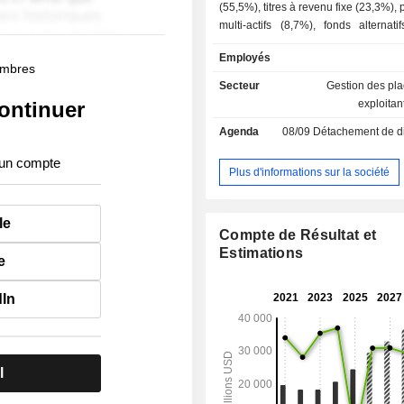
(55,5%), titres à revenu fixe (23,3%),
multi-actifs (8,7%), fonds alternat
autres (9,5%). La répartition géographique du
Employés
CA est la suivante : Amériques (65,
membres
(29,6%) et Asie-Pacifique (4,5%).
Secteur
Gestion des pl
ontinuer
exploitan
Agenda
08/09
Détachement de dividende
 un compte
Plus d'informations sur la société
le
Compte de Résultat et
Estimations
e
dIn
l