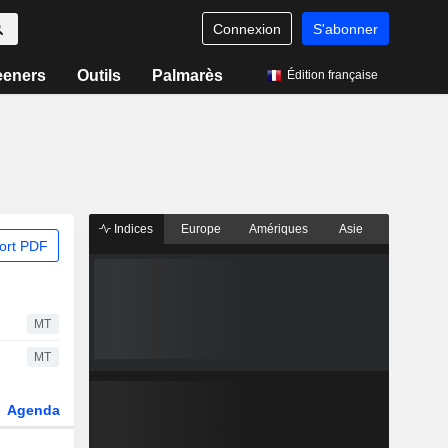
Connexion
S'abonner
eeners
Outils
Palmarès
Édition française
Indices
Europe
Amériques
Asie
ort PDF
MT
MT
Agenda
Secteur
Dérivés