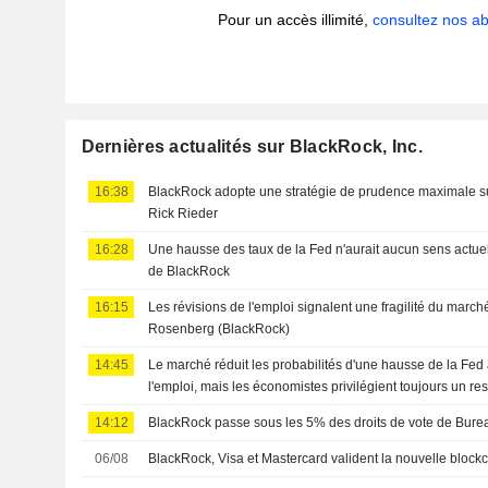
Pour un accès illimité,
consultez nos 
Dernières actualités sur BlackRock, Inc.
16:38
BlackRock adopte une stratégie de prudence maximale sur
Rick Rieder
16:28
Une hausse des taux de la Fed n'aurait aucun sens actue
de BlackRock
16:15
Les révisions de l'emploi signalent une fragilité du marché
Rosenberg (BlackRock)
14:45
Le marché réduit les probabilités d'une hausse de la Fed 
l'emploi, mais les économistes privilégient toujours un r
14:12
BlackRock passe sous les 5% des droits de vote de Burea
06/08
BlackRock, Visa et Mastercard valident la nouvelle blockc