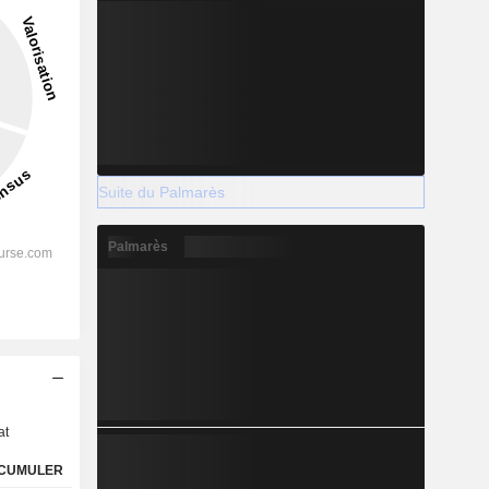
Suite du Palmarès
Palmarès
s
at
CUMULER