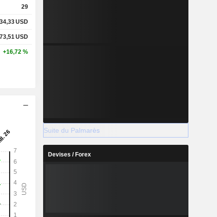
29
34,33
USD
73,51
USD
+16,72 %
Suite du Palmarès
Devises / Forex