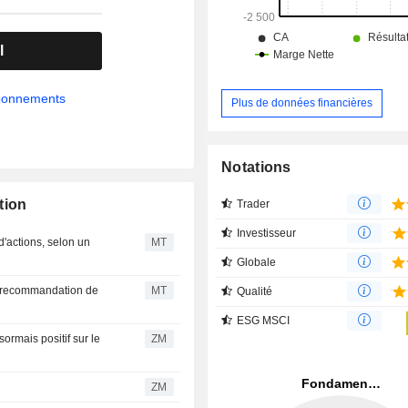
que ses systèmes Energy Server.
l
abonnements
Plus de données financières
Notations
tion
Trader
Investisseur
'actions, selon un
MT
Globale
e recommandation de
MT
Qualité
ESG MSCI
ZM
ZM