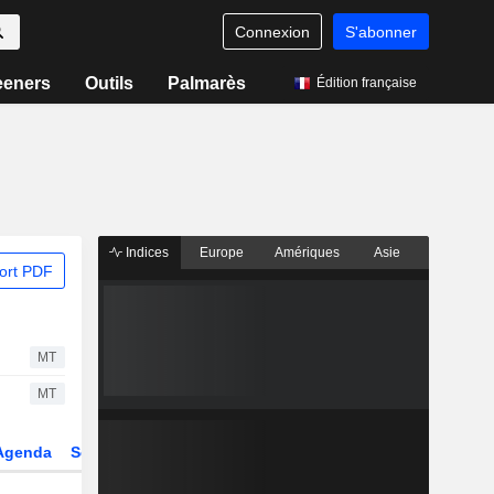
Connexion
S'abonner
eeners
Outils
Palmarès
Édition française
Indices
Europe
Amériques
Asie
ort PDF
MT
MT
Agenda
Secteur
Dérivés
Fonds et ETFs