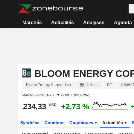
Marchés
Actualités
Analyses
Agenda
BLOOM ENERGY CO
Bloom Energy Corporation
Actions
BE
US093
Marché Fermé -
NYSE
22:00:03 05/08/2026
234,33
+2,73 %
USD
+
Synthèse
Cotations
Graphiques
Actualités