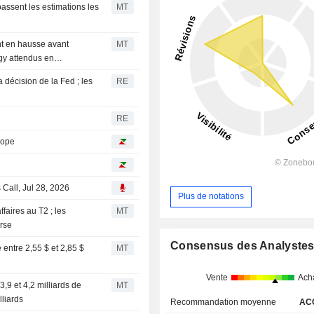
assent les estimations les
MT
nt en hausse avant
MT
gy attendus en
décision de la Fed ; les
RE
RE
rope
Call, Jul 28, 2026
Plus de notations
faires au T2 ; les
MT
urse
Consensus des Analyste
 entre 2,55 $ et 2,85 $
MT
Vente
Ach
3,9 et 4,2 milliards de
MT
lliards
Recommandation moyenne
AC