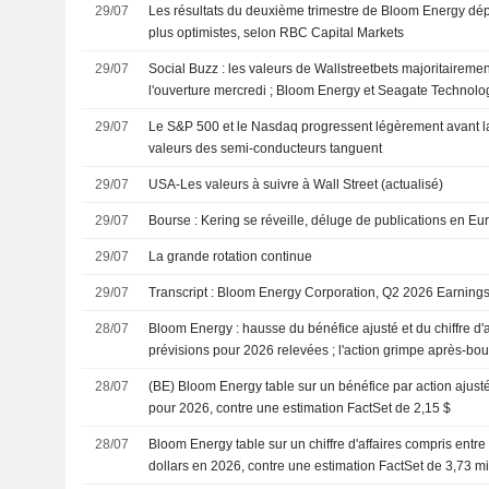
29/07
Les résultats du deuxième trimestre de Bloom Energy dép
plus optimistes, selon RBC Capital Markets
29/07
Social Buzz : les valeurs de Wallstreetbets majoritaireme
l'ouverture mercredi ; Bloom Energy et Seagate Technolo
progression
29/07
Le S&P 500 et le Nasdaq progressent légèrement avant la 
valeurs des semi-conducteurs tanguent
29/07
USA-Les valeurs à suivre à Wall Street (actualisé)
29/07
Bourse : Kering se réveille, déluge de publications en Eu
29/07
La grande rotation continue
29/07
Transcript : Bloom Energy Corporation, Q2 2026 Earnings 
28/07
Bloom Energy : hausse du bénéfice ajusté et du chiffre d'af
prévisions pour 2026 relevées ; l'action grimpe après-bo
28/07
(BE) Bloom Energy table sur un bénéfice par action ajusté
pour 2026, contre une estimation FactSet de 2,15 $
28/07
Bloom Energy table sur un chiffre d'affaires compris entre 
dollars en 2026, contre une estimation FactSet de 3,73 mi