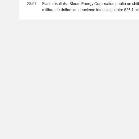
28/07
Flash résultats : Bloom Energy Corporation publie un chiff
milliard de dollars au deuxième trimestre, contre 826,1 mi
par le consensus FactSet