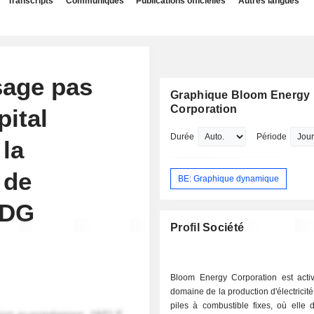
Transcripts
Communiqués
Publications officielles
Autres langues
sage pas
Graphique Bloom Energy
Corporation
ital
Durée
Période
 la
 de
BE: Graphique dynamique
PDG
Profil Société
Bloom Energy Corporation est acti
domaine de la production d'électricité
piles à combustible fixes, où elle 