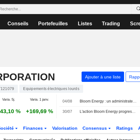
Conseils
Portefeuilles
Listes
Trading
Scr
RPORATION
Ajouter à une liste
Rapp
7121079
Equipements électriques lourds
Varia. 5j.
Varia. 1 janv.
04/08
Bloom Energy : un administrateur cède pour 3 083 700 $ d'actions, selon un document de la SEC
43,10 %
+169,69 %
30/07
L'action Bloom Energy progresse après le relèvement de recommandation de Mizuho
Société
Finances
Valorisation
Consensus
Ratings