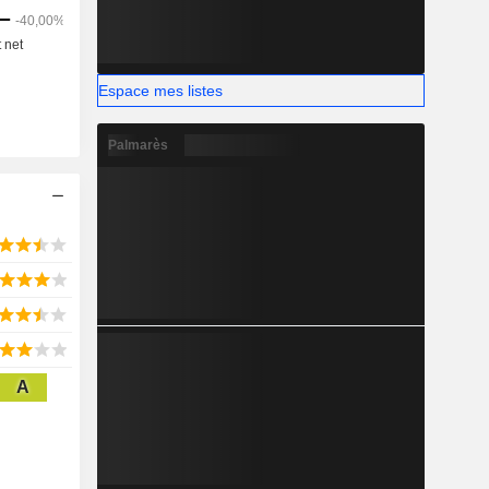
Espace mes listes
Palmarès
A