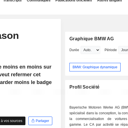
Transcripts
Communiqués
Publications officielles
Autres langues
ason
Graphique BMW AG
Durée
Période
e moins en moins sur
BMW: Graphique dynamique
veut refermer cet
regarder moins le badge
Profil Société
Bayerische Motoren Werke AG (BM
spécialisé dans la conception, la cons
la commercialisation de voiture
 à vos sources
Partager
gamme. Le CA par activité se répa