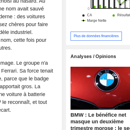
choisi au hasard. Au
e nom avait sauvé
derne : des voitures
ssez chères pour faire
le industriel.
Plus de données financières
nom, cette fois pour
tres.
Analyses / Opinions
image. Le groupe n'a
Ferrari. Sa force tenait
e, parce que le badge
rapportait gros. La
une voiture à batterie
e reconnaît, et tout
cart.
BMW : Le bénéfice net
masque un deuxième
trimestre morose ; le s