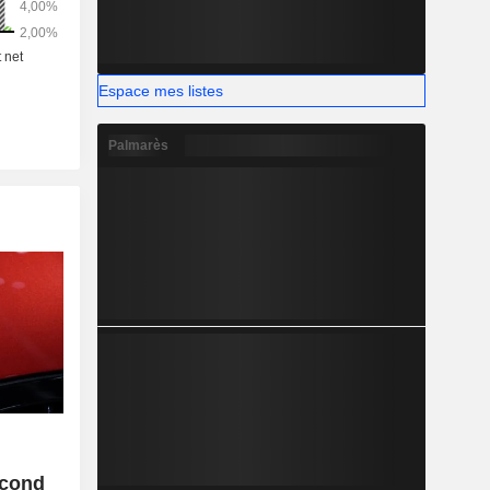
Espace mes listes
Palmarès
econd