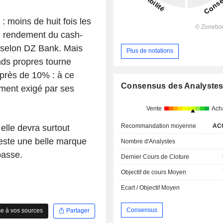
: moins de huit fois les
un rendement du cash-
 selon DZ Bank. Mais
Plus de notations
nds propres tourne
 près de 10% : à ce
Consensus des Analyste
ment exigé par ses
Vente
Ach
Recommandation moyenne
AC
elle devra surtout
reste une belle marque
Nombre d'Analystes
basse.
Dernier Cours de Cloture
Objectif de cours Moyen
Ecart / Objectif Moyen
Consensus
e à vos sources
Partager