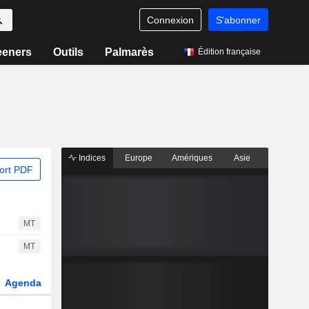
Connexion
S'abonner
eeners
Outils
Palmarès
Édition française
Indices
Europe
Amériques
Asie
ort PDF
MT
MT
Agenda
Secteur
Dérivés
Fonds et ETFs