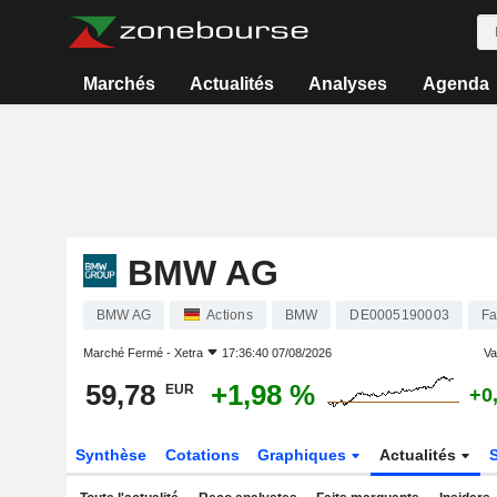
Marchés
Actualités
Analyses
Agenda
BMW AG
BMW AG
Actions
BMW
DE0005190003
Fa
Marché Fermé -
Xetra
17:36:40 07/08/2026
Var
59,78
+1,98 %
EUR
+0
Synthèse
Cotations
Graphiques
Actualités