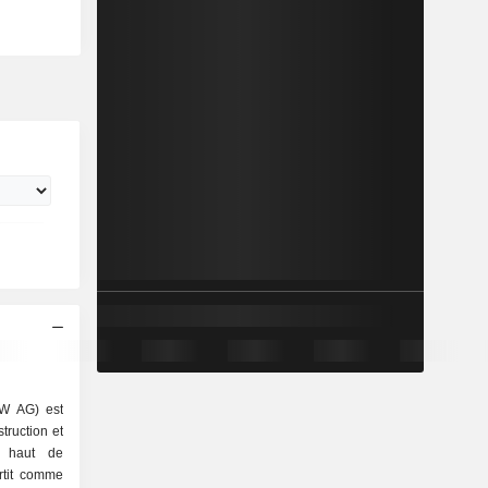
W AG) est
truction et
s haut de
rtit comme