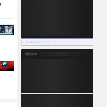
s
Suite du Palmarès
Palmarès