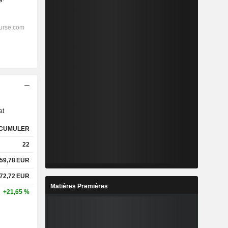
s
at
CUMULER
22
59,78
EUR
72,72
EUR
Matières Premières
+21,65 %