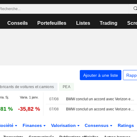
Conseils
Portefeuilles
Listes
Trading
Scr
Ajouter à une liste
Rapp
bricants de voitures et camions
PEA
ia. 5j.
Varia. 1 janv.
07/08
BMW conclut un accord avec Verizon et KDDI pour les services de connectivité automobile aux États-Unis
,81 %
-35,82 %
07/08
BMW conclut un accord avec Verizon et KDDI pour les services de connectivité automobile aux États-Unis
Société
Finances
Valorisation
Consensus
Ratings