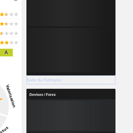
A
Suite du Palmarès
Devises / Forex