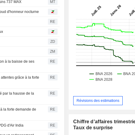
tains 737 MAX
MT
baroud d'honneur nocturne
RE
ux
ZD
ZM
on à la baisse de ses
RE
attentes grâce à la forte
RE
 par la hausse de la
RE
Révisions des estimations
à la forte demande de
RE
Chiffre d'affaires trimestrie
DG d'Air India
RE
Taux de surprise