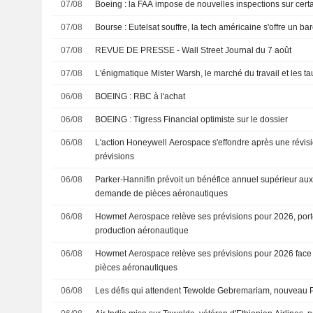
07/08
Boeing : la FAA impose de nouvelles inspections sur cer
07/08
Bourse : Eutelsat souffre, la tech américaine s'offre un 
07/08
REVUE DE PRESSE - Wall Street Journal du 7 août
07/08
L'énigmatique Mister Warsh, le marché du travail et les ta
06/08
BOEING : RBC à l'achat
06/08
BOEING : Tigress Financial optimiste sur le dossier
06/08
L'action Honeywell Aerospace s'effondre après une révisi
prévisions
06/08
Parker-Hannifin prévoit un bénéfice annuel supérieur aux 
demande de pièces aéronautiques
06/08
Howmet Aerospace relève ses prévisions pour 2026, porté
production aéronautique
06/08
Howmet Aerospace relève ses prévisions pour 2026 face 
pièces aéronautiques
06/08
Les défis qui attendent Tewolde Gebremariam, nouveau P