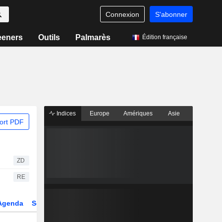
Connexion
S'abonner
eeners
Outils
Palmarès
Édition française
Indices
Europe
Amériques
Asie
ort PDF
ZD
RE
Agenda
Secteur
Dérivés
Fonds et ETFs