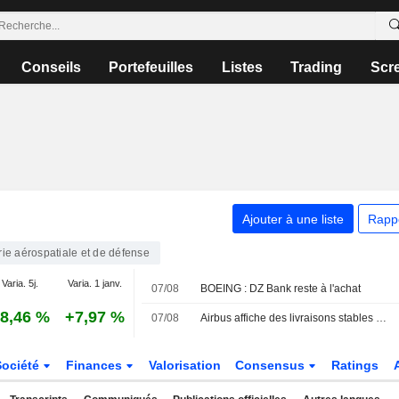
Conseils
Portefeuilles
Listes
Trading
Scr
Ajouter à une liste
Rapp
rie aérospatiale et de défense
Varia. 5j.
Varia. 1 janv.
07/08
BOEING : DZ Bank reste à l'achat
8,46 %
+7,97 %
07/08
Airbus affiche des livraisons stables en juillet et confirme ses commandes en Chine
Société
Finances
Valorisation
Consensus
Ratings