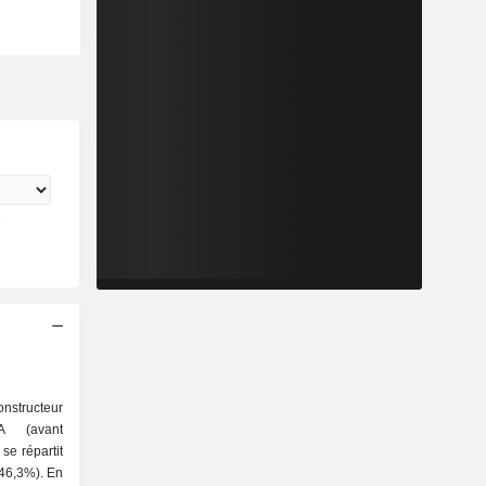
nstructeur
A (avant
se répartit