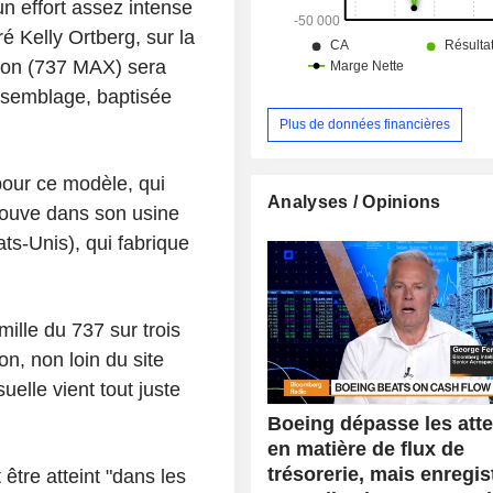
 effort assez intense
aré Kelly Ortberg, sur la
ion (737 MAX) sera
assemblage, baptisée
Plus de données financières
 pour ce modèle, qui
Analyses / Opinions
rouve dans son usine
ats-Unis), qui fabrique
mille du 737 sur trois
n, non loin du site
elle vient tout juste
Boeing dépasse les att
en matière de flux de
trésorerie, mais enregis
 être atteint "dans les