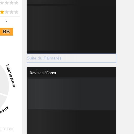
-
BB
Suite du Palmarès
Devises / Forex