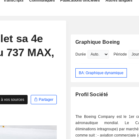
Transcripts
Communiqués
Publications officielles
Autres langues
let sa 4e
Graphique Boeing
u 737 MAX,
Durée
Période
BA: Graphique dynamique
Profil Société
 à vos sources
Partager
The Boeing Company est le 1er co
aéronautique mondial. Le C
éliminations intragroupe) par marché 
comme suit : - aviation commerciale (46,3%). En