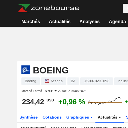
Marchés
Actualités
Analyses
Agenda
BOEING
Boeing
Actions
BA
US0970231058
Indust
Marché Fermé -
NYSE
22:00:02 07/08/2026
234,42
+0,96 %
USD
+
Synthèse
Cotations
Graphiques
Actualités