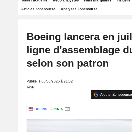
Toute l'actualité
Reco analystes
Faits marquants
Insiders
Articles Zonebourse
Analyses Zonebourse
Boeing lancera en juil
ligne d'assemblage d
selon son patron
Publié le 05/06/2026 à 21:52
AWP
Ajouter Zonebourse
BOEING
+0,96 %