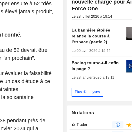
nouvelle charge pour Ai
mper ensuite à 52 "dès
Force One
s élevé jamais produit,
Le 28 juillet 2026 à 19:14
La bannière étoilée
l confié.
relance la course à
l'espace (partie 2)
au de 52 devrait être
Le 09 avril 2026 à 15:44
 l'an prochain".
Boeing tourne-t-il enfin
la page ?
 évaluer la faisabilité
Le 28 janvier 2026 à 13:11
te un cas d'étude à ce
traintes
Plus d'analyses
 la soixantaine
Notations
 38 pendant près de
Trader
anvier 2024 qui a