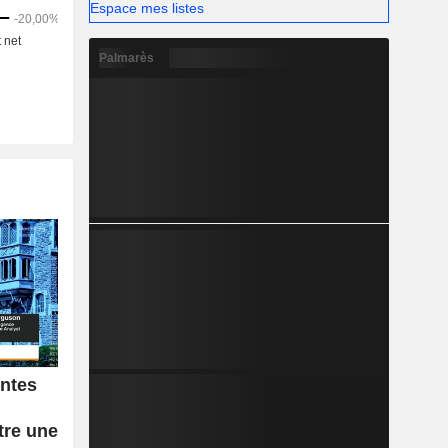
Espace mes listes
Palmarès
entes
tre une