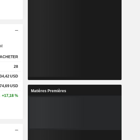
s
at
ACHETER
28
34,42
USD
74,69
USD
Matières Premières
+17,18 %