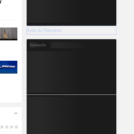
r
Suite du Palmarès
Palmarès