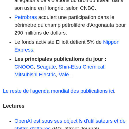
allégations de violations du droit du travail dans
son usine en Hongrie, selon CNBC.
Petrobras
acquiert une participation dans le
périmètre du champ pétrolifère d'Argonauta pour
290 millions de dollars.
Le fonds activiste Elliott détient 5% de
Nippon
Express
.
Les principales publications du jour
:
CNOOC
,
Seagate
,
Shin-Etsu Chemical
,
Mitsubishi Electric
,
Vale
…
Le reste de l'agenda mondial des publications ici
.
Lectures
OpenAI est sous ses objectifs d'utilisateurs et de
chiffre d'affaires
(Wall Street Journal).