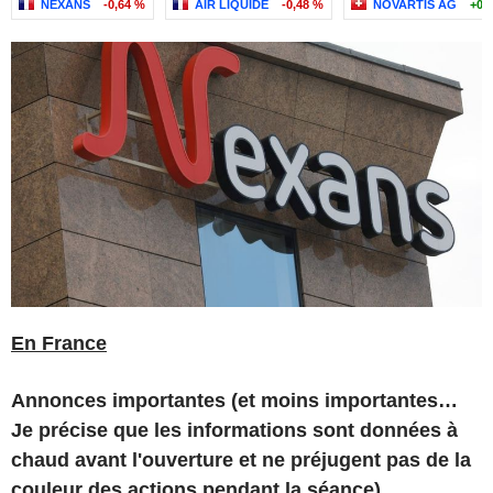
NEXANS
-0,64 %
AIR LIQUIDE
-0,48 %
NOVARTIS AG
+0,
En France
Annonces importantes (et moins importantes…
Je précise que les informations sont données à
chaud avant l'ouverture et ne préjugent pas de la
couleur des actions pendant la séance)